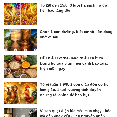
Từ 2/8 đến 15/8: 3 tuổi trả sạch nợ đời,
tiền bạc tăng tốc
Chọn 1 con đường, biết cơ hội lớn đang
chờ ở đâu
Dấu hiệu cơ thể đang thiếu chất xơ:
Đừng bỏ qua 6 tín hiệu cảnh báo xuất
hiện mỗi ngày
Tử vi tuần 3-9/8: 2 con giáp đón cơ hội
làm giàu, 1 tuổi vượng tình duyên
nhưng tài chính dễ hao hụt
Vì sao quạt điện lúc mới mua chạy khỏe
mà dần chạy yếu đi? 5 nguyên nhân