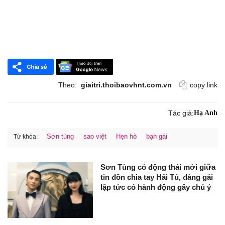
Theo:
giaitri.thoibaovhnt.com.vn
copy link
Tác giả:
Hạ Anh
Sơn tùng
sao việt
Hẹn hò
bạn gái
Từ khóa:
Sơn Tùng có động thái mới giữa
tin đồn chia tay Hải Tú, đàng gái
lập tức có hành động gây chú ý