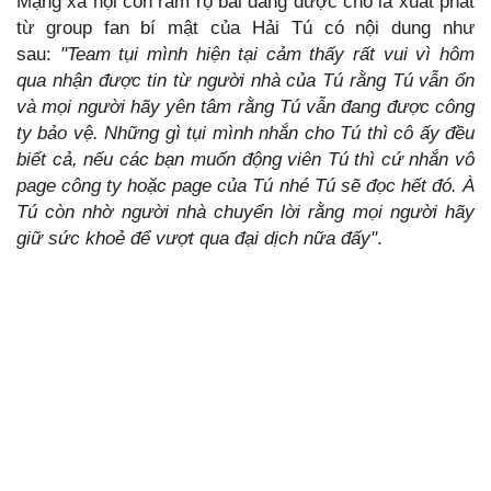
Mạng xã hội còn rầm rộ bài đăng được cho là xuất phát
từ group fan bí mật của Hải Tú có nội dung như
sau:
"Team tụi mình hiện tại cảm thấy rất vui vì hôm
qua nhận được tin từ người nhà của Tú rằng Tú vẫn ổn
và mọi người hãy yên tâm rằng Tú vẫn đang được công
ty bảo vệ. Những gì tụi mình nhắn cho Tú thì cô ấy đều
biết cả, nếu các bạn muốn động viên Tú thì cứ nhắn vô
page công ty hoặc page của Tú nhé Tú sẽ đọc hết đó. À
Tú còn nhờ người nhà chuyển lời rằng mọi người hãy
giữ sức khoẻ để vượt qua đại dịch nữa đấy"
.