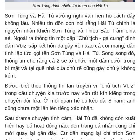
Sơn Tùng dành nhiều lời khen cho Hải Tú
Sơn Tùng và Hải Tú vướng nghi vấn hẹn hò cách đây
không lâu. Nhiều tin đồn còn nói rằng Hải Tú chính là
nguyên nhân khiến Sơn Tùng và Thiều Bảo Trâm chia
sẻ. Ngoài ra thông tin một cặp "Chủ tịch - gà cưng" đình
đám Vbiz sắp kết hôn đã gây xôn xao cả cõi mạng, dân
tình lập tức gọi tên Sơn Tùng và Hải Tú. Song song đó,
thông tin cho rằng cả 2 sẽ tổ chức một đám cưới trong
bí mật và tại quê nhà của chú rể cũng gây chú ý không
kém.
Được biết theo thông tin lan truyền vị "chủ tịch Vbiz"
trong câu chuyện kia trước nay vốn rất kín kiếng trong
chuyện đôi lứa. Ở mối quan hệ cũ kéo dài 8 năm, anh
cũng chưa một lần lên tiếng xác nhận.
Sau drama chuyện tình cảm, Hải Tú đã không còn xuất
hiện hay có hoạt động nào, đến trang cá nhân cũng chỉ
mới quay lại gần đây. Cư dân mạng lại chỉ trích Sơn