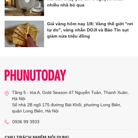
nhiều nhà bỏ qua
Giá vàng hôm nay 1/8: Vàng thế giới "rơi
tự do", vàng nhẫn DOJI và Bảo Tín sụt
giảm nửa triệu đồng
Tầng 5 - tòa A, Gold Season 47 Nguyễn Tuân, Thanh Xuân,
Hà Nội
Số nhà 2B ngõ 175 đường Bát Khối, phường Long Biên,
quận Long Biên, Hà Nội
0936 99 3933
CHỊU TRÁCH NHIỆM NỘI DUNG