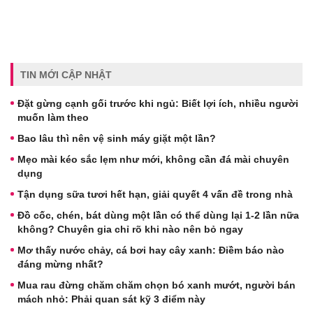
TIN MỚI CẬP NHẬT
Đặt gừng cạnh gối trước khi ngủ: Biết lợi ích, nhiều người
muốn làm theo
Bao lâu thì nên vệ sinh máy giặt một lần?
Mẹo mài kéo sắc lẹm như mới, không cần đá mài chuyên
dụng
Tận dụng sữa tươi hết hạn, giải quyết 4 vấn đề trong nhà
Đồ cốc, chén, bát dùng một lần có thể dùng lại 1-2 lần nữa
không? Chuyên gia chỉ rõ khi nào nên bỏ ngay
Mơ thấy nước chảy, cá bơi hay cây xanh: Điềm báo nào
đáng mừng nhất?
Mua rau đừng chăm chăm chọn bó xanh mướt, người bán
mách nhỏ: Phải quan sát kỹ 3 điểm này