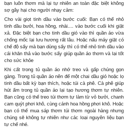
bạn luôn thơm mà lại tự nhiên an toàn đặc biệt không
sợ gây hại cho người nhạy cảm:
Cho vài giọt tinh dầu vào bước cuối: Bạn có thể nhỏ
tinh dầu bưởi, hoa hồng, nhài.... vào bước cuối khi giặt
xả. Đặc biệt bạn cho tinh dầu gió vào thì quần áo vừa
chống mốc lại lưu hương rất lâu. Hoặc nấu máy giặt có
chế độ sấy mà bạn dùng sấy thì có thể nhỏ tinh dầu vào
cái khăn thả vào bước sấy giúp quần áo thơm và lại tốt
cho sức khỏe
Khi cất trong tủ quần áo nhớ treo và gấp chúng gọn
gàng. Trong tủ quần áo nên để một chai dầu gió hoặc lọ
tinh dầu bất kỳ bạn thích, hoặc túi cà phê. Cà phê giúp
hút ẩm trong tủ quần áo lại tạo hương thơm tự nhiên.
Bạn cũng có thể treo túi thơm tự làm từ vỏ bưởi, chanh
cam quýt phơi khô, cùng cánh hoa hồng phơi khô. Hoặc
bạn có thể mua sáp thơm túi thơm ngoài hàng nhưng
chúng sẽ không tự nhiên như các loại nguyên liệu bạn
tự chế nhé.