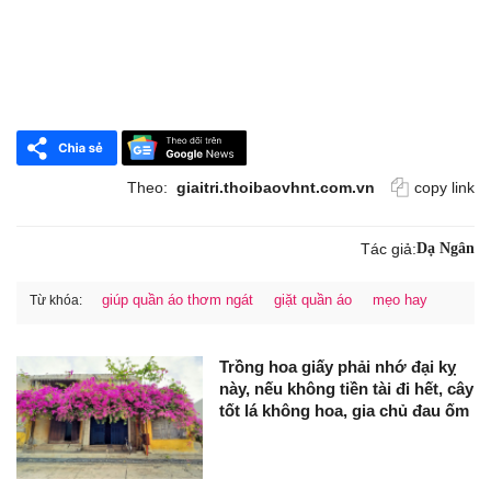
Theo:
giaitri.thoibaovhnt.com.vn
copy link
Tác giả:
Dạ Ngân
giúp quần áo thơm ngát
giặt quần áo
mẹo hay
Từ khóa:
Trồng hoa giấy phải nhớ đại kỵ
này, nếu không tiền tài đi hết, cây
tốt lá không hoa, gia chủ đau ốm