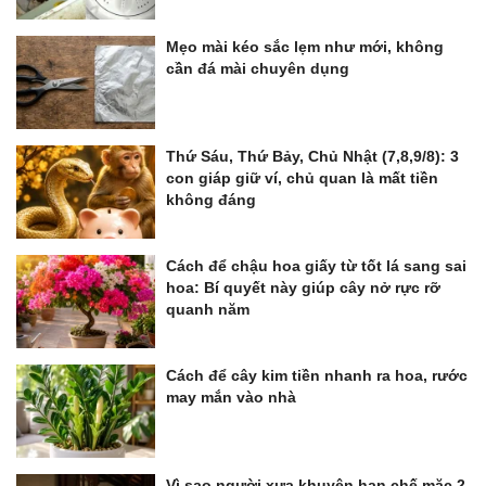
Mẹo mài kéo sắc lẹm như mới, không
cần đá mài chuyên dụng
Thứ Sáu, Thứ Bảy, Chủ Nhật (7,8,9/8): 3
con giáp giữ ví, chủ quan là mất tiền
không đáng
Cách để chậu hoa giấy từ tốt lá sang sai
hoa: Bí quyết này giúp cây nở rực rỡ
quanh năm
Cách để cây kim tiền nhanh ra hoa, rước
may mắn vào nhà
Vì sao người xưa khuyên hạn chế mặc 2