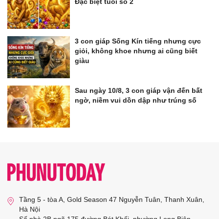
Đặc biệt tuổi số 2
3 con giáp Sống Kín tiếng nhưng cực
giỏi, không khoe nhưng ai cũng biết
giàu
Sau ngày 10/8, 3 con giáp vận đến bất
ngờ, niềm vui dồn dập như trúng số
Tầng 5 - tòa A, Gold Season 47 Nguyễn Tuân, Thanh Xuân,
Hà Nội
Số nhà 2B ngõ 175 đường Bát Khối, phường Long Biên,