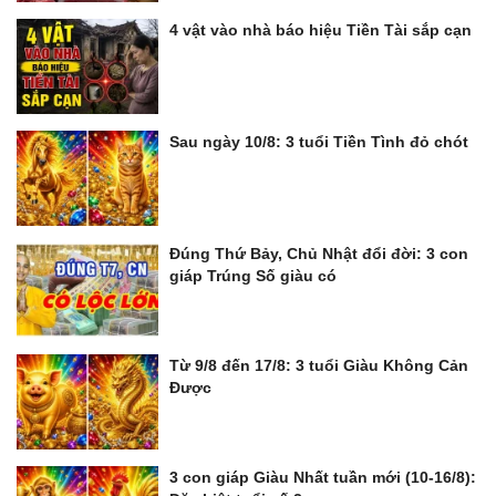
4 vật vào nhà báo hiệu Tiền Tài sắp cạn
Sau ngày 10/8: 3 tuổi Tiền Tình đỏ chót
Đúng Thứ Bảy, Chủ Nhật đổi đời: 3 con
giáp Trúng Số giàu có
Từ 9/8 đến 17/8: 3 tuổi Giàu Không Cản
Được
3 con giáp Giàu Nhất tuần mới (10-16/8):