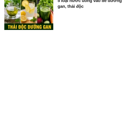
5 loại nước uống vào để dưỡng
gan, thải độc