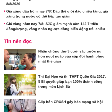
8/8/2026
Giá xăng dầu hôm nay 7/8: Dầu thế giới đảo chiều tăng, giá
xăng trong nước có thể tiếp tục giảm
Giá vàng hôm nay 7/8: SJC giảm mạnh còn 142,7 triệu
đồng/lượng, vàng nhẫn ngược dòng biến động trái chiều
Tin nên đọc
Nhân chứng thứ 3 cười sặc trước nụ
hôn ngọt ngào của cặp đôi hạnh phúc
nhất thế gian
Thi Đại Học và thi THPT Quốc Gia 2017:
5 Bí quyết giúp bạn 100% thành công
trong môn Lịch Sử
Clip hôn CRUSH gây bão mạng xã hội