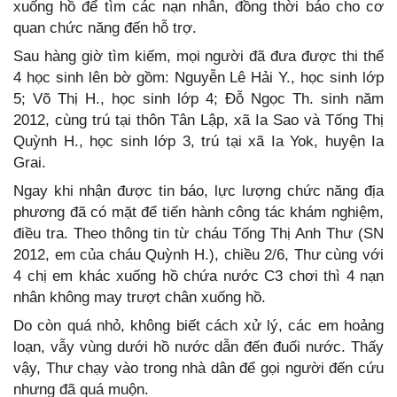
xuống hồ để tìm các nạn nhân, đồng thời báo cho cơ
quan chức năng đến hỗ trợ.
Sau hàng giờ tìm kiếm, mọi người đã đưa được thi thể
4 học sinh lên bờ gồm: Nguyễn Lê Hải Y., học sinh lớp
5; Võ Thị H., học sinh lớp 4; Đỗ Ngọc Th. sinh năm
2012, cùng trú tại thôn Tân Lập, xã Ia Sao và Tống Thị
Quỳnh H., học sinh lớp 3, trú tại xã Ia Yok, huyện Ia
Grai.
Ngay khi nhận được tin báo, lực lượng chức năng địa
phương đã có mặt để tiến hành công tác khám nghiệm,
điều tra. Theo thông tin từ cháu Tống Thị Anh Thư (SN
2012, em của cháu Quỳnh H.), chiều 2/6, Thư cùng với
4 chị em khác xuống hồ chứa nước C3 chơi thì 4 nạn
nhân không may trượt chân xuống hồ.
Do còn quá nhỏ, không biết cách xử lý, các em hoảng
loạn, vẫy vùng dưới hồ nước dẫn đến đuối nước. Thấy
vậy, Thư chạy vào trong nhà dân để gọi người đến cứu
nhưng đã quá muộn.