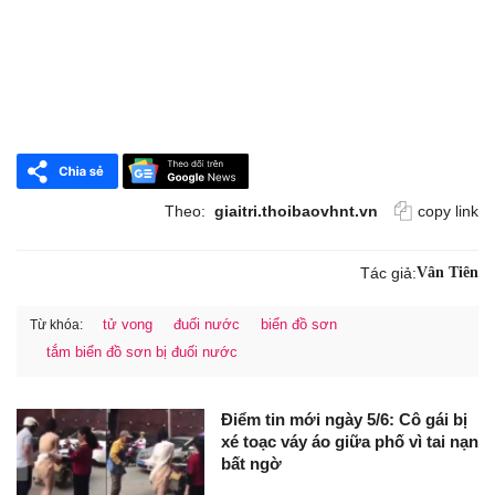
Theo:
giaitri.thoibaovhnt.vn
copy link
Tác giả:
Vân Tiên
tử vong
đuối nước
biển đồ sơn
Từ khóa:
tắm biển đồ sơn bị đuối nước
Điểm tin mới ngày 5/6: Cô gái bị
xé toạc váy áo giữa phố vì tai nạn
bất ngờ