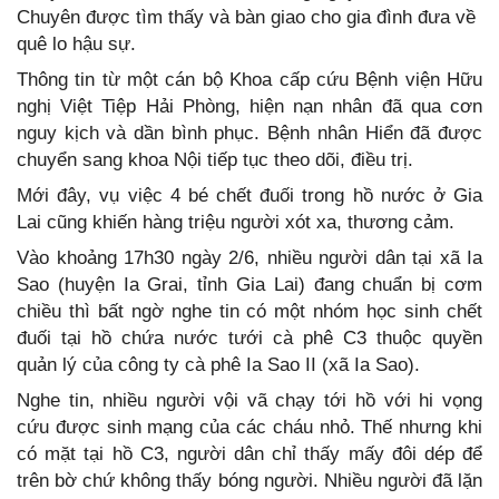
Chuyên được tìm thấy và bàn giao cho gia đình đưa về
quê lo hậu sự.
Thông tin từ một cán bộ Khoa cấp cứu Bệnh viện Hữu
nghị Việt Tiệp Hải Phòng, hiện nạn nhân đã qua cơn
nguy kịch và dần bình phục. Bệnh nhân Hiển đã được
chuyển sang khoa Nội tiếp tục theo dõi, điều trị.
Mới đây, vụ việc 4 bé chết đuối trong hồ nước ở Gia
Lai cũng khiến hàng triệu người xót xa, thương cảm.
Vào khoảng 17h30 ngày 2/6, nhiều người dân tại xã Ia
Sao (huyện Ia Grai, tỉnh Gia Lai) đang chuẩn bị cơm
chiều thì bất ngờ nghe tin có một nhóm học sinh chết
đuối tại hồ chứa nước tưới cà phê C3 thuộc quyền
quản lý của công ty cà phê Ia Sao II (xã Ia Sao).
Nghe tin, nhiều người vội vã chạy tới hồ với hi vọng
cứu được sinh mạng của các cháu nhỏ. Thế nhưng khi
có mặt tại hồ C3, người dân chỉ thấy mấy đôi dép để
trên bờ chứ không thấy bóng người. Nhiều người đã lặn