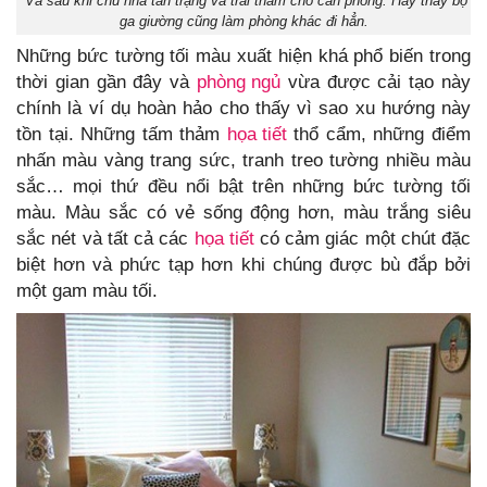
Và sau khi chủ nhà tân trạng và trải thảm cho căn phòng. Hay thay bộ
ga giường cũng làm phòng khác đi hẳn.
Những bức tường tối màu xuất hiện khá phổ biến trong
thời gian gần đây và
phòng ngủ
vừa được cải tạo này
chính là ví dụ hoàn hảo cho thấy vì sao xu hướng này
tồn tại. Những tấm thảm
họa tiết
thổ cẩm, những điểm
nhấn màu vàng trang sức, tranh treo tường nhiều màu
sắc… mọi thứ đều nổi bật trên những bức tường tối
màu. Màu sắc có vẻ sống động hơn, màu trắng siêu
sắc nét và tất cả các
họa tiết
có cảm giác một chút đặc
biệt hơn và phức tạp hơn khi chúng được bù đắp bởi
một gam màu tối.