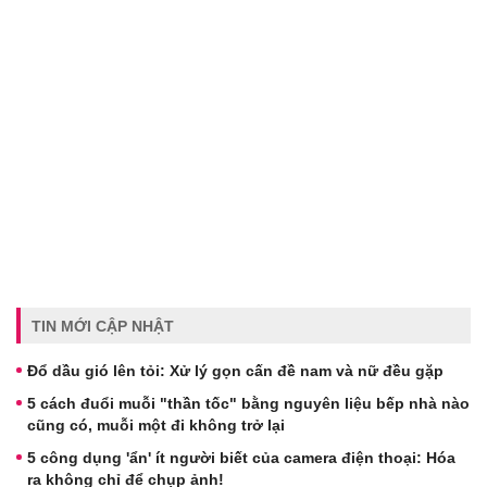
TIN MỚI CẬP NHẬT
Đổ dầu gió lên tỏi: Xử lý gọn cấn đề nam và nữ đều gặp
5 cách đuổi muỗi "thần tốc" bằng nguyên liệu bếp nhà nào
cũng có, muỗi một đi không trở lại
5 công dụng 'ẩn' ít người biết của camera điện thoại: Hóa
ra không chỉ để chụp ảnh!