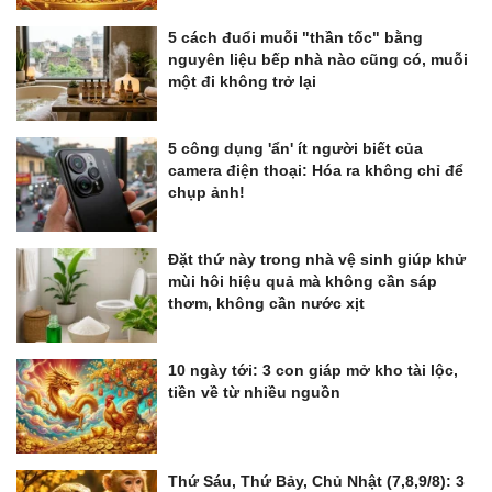
5 cách đuổi muỗi "thần tốc" bằng
nguyên liệu bếp nhà nào cũng có, muỗi
một đi không trở lại
5 công dụng 'ẩn' ít người biết của
camera điện thoại: Hóa ra không chỉ để
chụp ảnh!
Đặt thứ này trong nhà vệ sinh giúp khử
mùi hôi hiệu quả mà không cần sáp
thơm, không cần nước xịt
10 ngày tới: 3 con giáp mở kho tài lộc,
tiền về từ nhiều nguồn
Thứ Sáu, Thứ Bảy, Chủ Nhật (7,8,9/8): 3