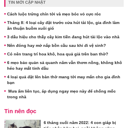
TIN MỚI CẬP NHẬT
Cách luộc trứng chín tới và mẹo bóc vỏ cực róc
Tháng 8: 4 loại cây đặt trước cửa hút tài lộc, gia đình làm
ăn thuận buồm xuôi gió
3 dấu hiệu cho thấy cây kim tiền đang hút tài lộc vào nhà
Nên đóng hay mở nắp bồn cầu sau khi đi vệ sinh?
Có nên trang trí hoa khô, hoa quả giả trên ban thờ?
6 mẹo bảo quản sả quanh năm vẫn thơm nồng, không khô
héo hay mất tinh dầu
4 loại quả đặt lên bàn thờ mang tới may mắn cho gia đình
bạn
Mưa ẩm liên tục, áp dụng ngay mẹo này để chống mốc
trong nhà
Tin nên đọc
6 tháng cuối năm 2022: 4 con giáp bị