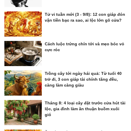
Tử vi tuần mới (3 - 9/8): 12 con giáp đón
vận tiền bạc ra sao, ai lộc lớn gõ cửa?
Cách luộc trứng chín tới và mẹo bóc vỏ
cực róc
Trồng cây tới ngày hái quả: Từ tuổi 40
trở đi, 3 con giáp tài chính tăng đều,
càng làm càng giàu
Tháng 8: 4 loại cây đặt trước cửa hút tài
lộc, gia đình làm ăn thuận buồm xuôi
gió