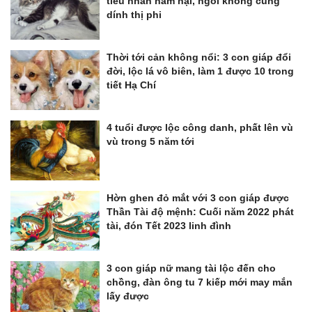
tiểu nhân hãm hại, ngồi không cũng
dính thị phi
Thời tới cản không nổi: 3 con giáp đổi
đời, lộc lá vô biên, làm 1 được 10 trong
tiết Hạ Chí
4 tuổi được lộc công danh, phất lên vù
vù trong 5 năm tới
Hờn ghen đỏ mắt với 3 con giáp được
Thần Tài độ mệnh: Cuối năm 2022 phát
tài, đón Tết 2023 linh đình
3 con giáp nữ mang tài lộc đến cho
chồng, đàn ông tu 7 kiếp mới may mắn
lấy được