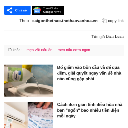
Theo:
saigonthethao.thethaovanhoa.vn
copy link
Tác giả:
Bích Loan
mẹo vặt nấu ăn
mẹo nấu cơm ngon
Từ khóa:
Đổ giấm vào bồn cầu và để qua
đêm, giải quyết ngay vấn đề nhà
nào cũng gặp phải
Cách đơn giản tính điều hòa nhà
bạn "ngốn" bao nhiêu tiền điện
mỗi ngày