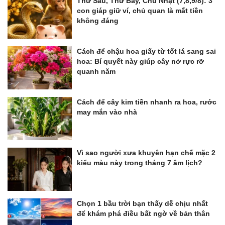
Thứ Sáu, Thứ Bảy, Chủ Nhật (7,8,9/8): 3
con giáp giữ ví, chủ quan là mất tiền
không đáng
Cách để chậu hoa giấy từ tốt lá sang sai
hoa: Bí quyết này giúp cây nở rực rỡ
quanh năm
Cách để cây kim tiền nhanh ra hoa, rước
may mắn vào nhà
Vì sao người xưa khuyên hạn chế mặc 2
kiểu màu này trong tháng 7 âm lịch?
Chọn 1 bầu trời bạn thấy dễ chịu nhất
để khám phá điều bất ngờ về bản thân