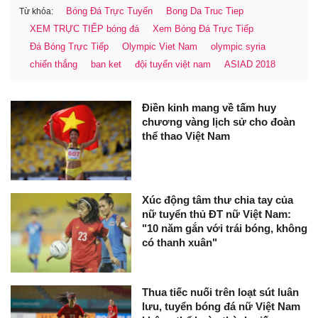
Bóng Đá Trực Tuyến
Bong Da Truc Tiep
Từ khóa:
XEM TRỰC TIẾP bóng đá
Xem Bóng Đá Trực Tiếp
Đá Bóng Trực Tiếp
Olympic Viet Nam
olympic syria
chiến thắng
ban ket
đội tuyển việt nam
ASIAD 2018
Điền kinh mang về tấm huy
chương vàng lịch sử cho đoàn
thể thao Việt Nam
Xúc động tâm thư chia tay của
nữ tuyển thủ ĐT nữ Việt Nam:
"10 năm gắn với trái bóng, không
có thanh xuân"
Thua tiếc nuối trên loạt sút luân
lưu, tuyển bóng đá nữ Việt Nam