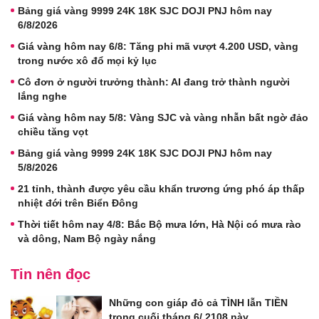
Bảng giá vàng 9999 24K 18K SJC DOJI PNJ hôm nay
6/8/2026
Giá vàng hôm nay 6/8: Tăng phi mã vượt 4.200 USD, vàng
trong nước xô đổ mọi kỷ lục
Cô đơn ở người trưởng thành: AI đang trở thành người
lắng nghe
Giá vàng hôm nay 5/8: Vàng SJC và vàng nhẫn bất ngờ đảo
chiều tăng vọt
Bảng giá vàng 9999 24K 18K SJC DOJI PNJ hôm nay
5/8/2026
21 tỉnh, thành được yêu cầu khẩn trương ứng phó áp thấp
nhiệt đới trên Biển Đông
Thời tiết hôm nay 4/8: Bắc Bộ mưa lớn, Hà Nội có mưa rào
và dông, Nam Bộ ngày nắng
Tin nên đọc
Những con giáp đỏ cả TÌNH lẫn TIỀN
trong cuối tháng 6/ 2108 này