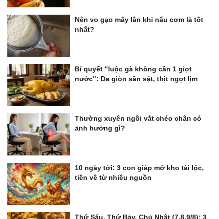
Nên vo gạo mấy lần khi nấu cơm là tốt
nhất?
Bí quyết "luộc gà không cần 1 giọt
nước": Da giòn sần sật, thịt ngọt lịm
Thường xuyên ngồi vắt chéo chân có
ảnh hưởng gì?
10 ngày tới: 3 con giáp mở kho tài lộc,
tiền về từ nhiều nguồn
Thứ Sáu, Thứ Bảy, Chủ Nhật (7,8,9/8): 3