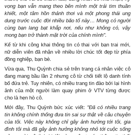
vọng bạn vẫn mang theo bên mình một trái tim thuần
khiết, một tâm hồn thảnh thơi và một phong thái ung
dung trước cuộc đời nhiều bão tố này… Mong có người
cùng bạn lang bạt khắp nơi, nếu như không có, vậy
mong bạn trở thành mặt trời của chính mình".
Kể từ khi công khai thông tin có thai với bạn trai mới,
nữ diễn viên đã nhận về nhiều lời chúc tốt đẹp từ phía
đồng nghiệp, bạn bè.
Vừa qua, Thu Quỳnh chia sẻ trên trang cá nhân việc cô
đang mang bầu lần 2 nhưng cô từ chối tiết lộ danh tính
bố đứa trẻ. Tuy nhiên, có nhiều trang tin đào bới lại hình
ảnh của một người làm quay phim ở VTV từng được
cho là hẹn hò cô.
Mới đây, Thu Quỳnh bức xúc viết:
"Đã có nhiều trang
tin không chính thống đưa tin sai sự thật về câu chuyện
của tôi. Việc này không chỉ gây ảnh hưởng tới tôi, gia
đình tôi mà đã gây ảnh hưởng không nhỏ tới cuộc sống