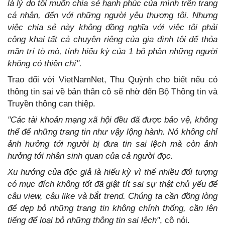
là lý do tôi muốn chia sẻ hạnh phúc của mình trên trang
cá nhân, đến với những người yêu thương tôi. Nhưng
việc chia sẻ này không đồng nghĩa với việc tôi phải
công khai tất cả chuyện riêng của gia đình tôi để thỏa
mãn trí tò mò, tính hiếu kỳ của 1 bộ phận những người
không có thiện chí".
Trao đổi với VietNamNet, Thu Quỳnh cho biết nếu có
thông tin sai về bản thân cô sẽ nhờ đến Bộ Thông tin và
Truyền thông can thiệp.
"Các tài khoản mạng xã hội đều đã được bảo vệ, không
thể để những trang tin như vậy lộng hành. Nó không chỉ
ảnh hưởng tới người bị đưa tin sai lệch mà còn ảnh
hưởng tới nhân sinh quan của cả người đọc.
Xu hướng của độc giả là hiếu kỳ vì thế nhiều đối tượng
có mục đích không tốt đã giật tít sai sự thật chủ yếu để
câu view, câu like và bắt trend. Chúng ta cần đồng lòng
để dẹp bỏ những trang tin không chính thống, cần lên
tiếng để loại bỏ những thông tin sai lệch"
, cô nói.