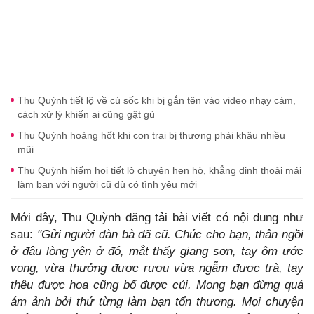
Thu Quỳnh tiết lộ về cú sốc khi bị gắn tên vào video nhạy cảm,
cách xử lý khiến ai cũng gật gù
Thu Quỳnh hoảng hốt khi con trai bị thương phải khâu nhiều
mũi
Thu Quỳnh hiếm hoi tiết lộ chuyện hẹn hò, khẳng định thoải mái
làm bạn với người cũ dù có tình yêu mới
Mới đây, Thu Quỳnh đăng tải bài viết có nội dung như
sau:
"Gửi người đàn bà đã cũ. Chúc cho bạn, thân ngồi
ở đâu lòng yên ở đó, mắt thấy giang sơn, tay ôm ước
vọng, vừa thưởng được rượu vừa ngẫm được trà, tay
thêu được hoa cũng bổ được củi. Mong bạn đừng quá
ám ảnh bởi thứ từng làm bạn tổn thương. Mọi chuyện