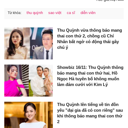
thu quỳnh
sao việt
ca sĩ
diễn viên
Từ khóa:
Thu Quỳnh vừa thông báo mang
thai con thứ 2, chồng cũ Chí
Nhân bất ngờ có động thái gây
chú ý
Showbiz 16/11: Thu Quỳnh thông
báo mang thai con thứ hai, Hồ
Ngọc Hà tuyên bố không muốn
làm đám cưới với Kim Lý
Thu Quỳnh lên tiếng về tin đồn
yêu "đại gia đã có con riêng" sau
khi thông báo mang thai con thứ
2