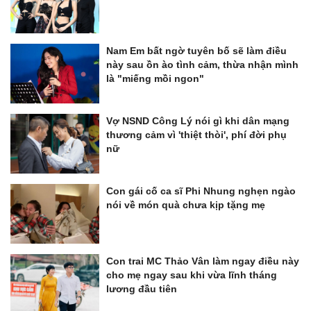
Nam Em bất ngờ tuyên bố sẽ làm điều
này sau ồn ào tình cảm, thừa nhận mình
là "miếng mồi ngon"
Vợ NSND Công Lý nói gì khi dân mạng
thương cảm vì 'thiệt thòi', phí đời phụ
nữ
Con gái cố ca sĩ Phi Nhung nghẹn ngào
nói về món quà chưa kịp tặng mẹ
Con trai MC Thảo Vân làm ngay điều này
cho mẹ ngay sau khi vừa lĩnh tháng
lương đầu tiên