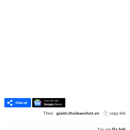
Theo:
giaitri.thoibaovhnt.vn
copy link
Tác giả:
Hạ Anh