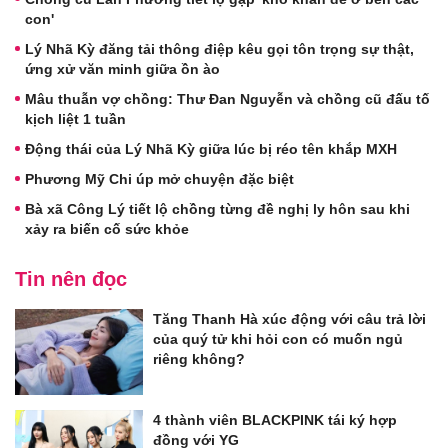
con'
Lý Nhã Kỳ đăng tải thông điệp kêu gọi tôn trọng sự thật,
ứng xử văn minh giữa ồn ào
Mâu thuẫn vợ chồng: Thư Đan Nguyễn và chồng cũ đấu tố
kịch liệt 1 tuần
Động thái của Lý Nhã Kỳ giữa lúc bị réo tên khắp MXH
Phương Mỹ Chi úp mở chuyện đặc biệt
Bà xã Công Lý tiết lộ chồng từng đề nghị ly hôn sau khi
xảy ra biến cố sức khỏe
Tin nên đọc
Tăng Thanh Hà xúc động với câu trả lời
của quý tử khi hỏi con có muốn ngủ
riêng không?
4 thành viên BLACKPINK tái ký hợp
đồng với YG