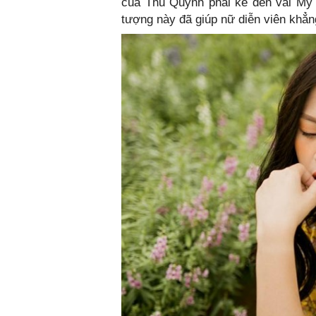
của Thu Quỳnh phải kể đến vai My 
tượng này đã giúp nữ diễn viên khẳn