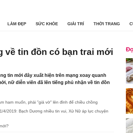
LÀM ĐẸP
SỨC KHỎE
GIẢI TRÍ
THỜI TRANG
C
Đọ
 về tin đồn có bạn trai mới
g tin mới đây xuất hiện trên mạng xoay quanh
i, nữ diễn viên đã lên tiếng phủ nhận về tin đồn
m ham muốn, phải "giả vờ" lên đỉnh để chiều chồng
1/4/2019: Bạch Dương nhiều tin vui, Xử Nữ áp lực chuyện
 mới?