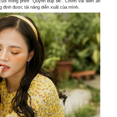
Sói trong phim "Quỳnh búp bê". Chính vai diễn ấn
g định được tài năng diễn xuất của mình.