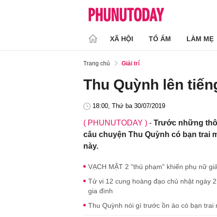
XÃ HỘI
TỔ ẤM
LÀM MẸ
Trang chủ
Giải trí
Thu Quỳnh lên tiếng
18:00, Thứ ba 30/07/2019
( PHUNUTODAY )
-
Trước những thôn
câu chuyện Thu Quỳnh có bạn trai mớ
này.
VẠCH MẶT 2 "thủ phạm" khiến phụ nữ giả
Tử vi 12 cung hoàng đạo chủ nhật ngày 2
gia đình
Thu Quỳnh nói gì trước ồn ào có bạn trai