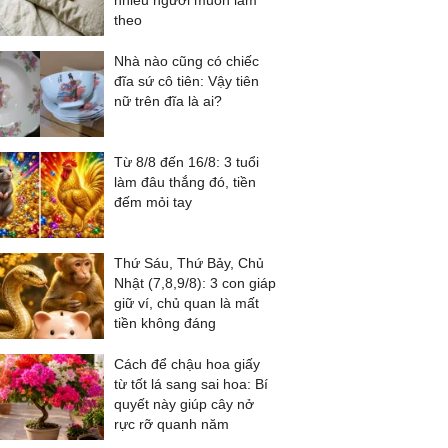
nhiều người muốn làm
theo
Nhà nào cũng có chiếc
đĩa sứ cô tiên: Vậy tiên
nữ trên đĩa là ai?
Từ 8/8 đến 16/8: 3 tuổi
làm đâu thắng đó, tiền
đếm mỏi tay
Thứ Sáu, Thứ Bảy, Chủ
Nhật (7,8,9/8): 3 con giáp
giữ ví, chủ quan là mất
tiền không đáng
Cách để chậu hoa giấy
từ tốt lá sang sai hoa: Bí
quyết này giúp cây nở
rực rỡ quanh năm