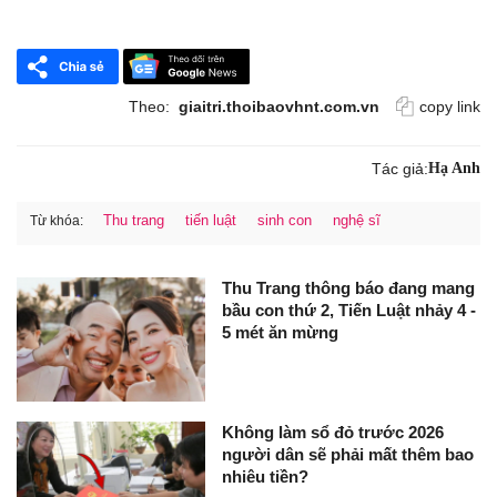
Theo:
giaitri.thoibaovhnt.com.vn
copy link
Tác giả:
Hạ Anh
Thu trang
tiến luật
sinh con
nghệ sĩ
Từ khóa:
Thu Trang thông báo đang mang
bầu con thứ 2, Tiến Luật nhảy 4 -
5 mét ăn mừng
Không làm sổ đỏ trước 2026
người dân sẽ phải mất thêm bao
nhiêu tiền?