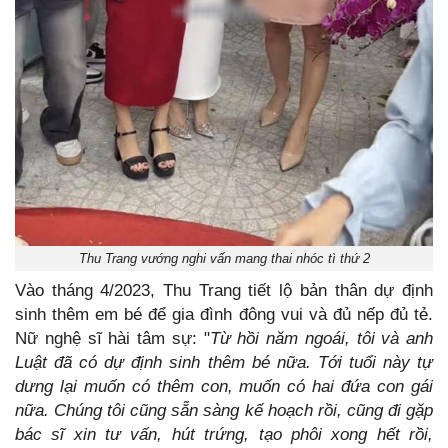
Thu Trang vướng nghi vấn mang thai nhóc tì thứ 2
Vào tháng 4/2023, Thu Trang tiết lộ bản thân dự định
sinh thêm em bé để gia đình đông vui và đủ nếp đủ tẻ.
Nữ nghệ sĩ hài tâm sự: "
Từ hồi năm ngoái, tôi và anh
Luật đã có dự định sinh thêm bé nữa. Tới tuổi này tự
dưng lại muốn có thêm con, muốn có hai đứa con gái
nữa. Chúng tôi cũng sẵn sàng kế hoạch rồi, cũng đi gặp
bác sĩ xin tư vấn, hút trứng, tạo phôi xong hết rồi,