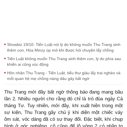
Showbiz 19/10: Tiến Luật nói lý do không muốn Thu Trang sinh
thêm con, Hòa Minzy úp mở khi được hỏi chuyện lấy chồng
Tiến Luật không muốn Thu Trang sinh thêm con, lý do phía sau
khiến ai cũng xúc động
Hôn nhân Thu Trang - Tiến Luật, tiểu thư giàu lấy trai nghèo và
mối quan hệ mẹ chồng nàng dâu gây bất ngờ
Thu Trang mới đây bất ngờ thông báo đang mang bầu
lần 2. Nhiều người cho rằng đó chỉ là trò đùa ngày Cá
tháng Tư. Tuy nhiên, mới đây, khi xuất hiện trong một
sự kiện, Thu Trang gây chú ý khi diện một chiếc váy
ôm sát, vóc dáng đã có sự thay đổi. Đặc biệt, khi chụp
hình ở góc nghiêng, cô cũng để lộ vòng 2 có phần to