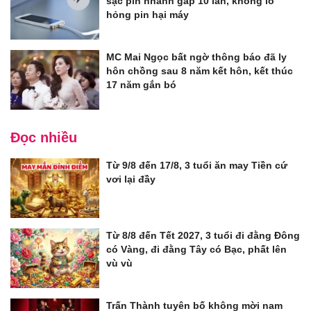
sạc pin nhanh gấp 10 lần, không lo
hỏng pin hại máy
MC Mai Ngọc bất ngờ thông báo đã ly
hôn chồng sau 8 năm kết hôn, kết thúc
17 năm gắn bó
Đọc nhiều
Từ 9/8 đến 17/8, 3 tuổi ăn may Tiền cứ
vơi lại đầy
Từ 8/8 đến Tết 2027, 3 tuổi đi đằng Đông
có Vàng, đi đằng Tây có Bạc, phất lên
vù vù
Trấn Thành tuyên bố không mời nam