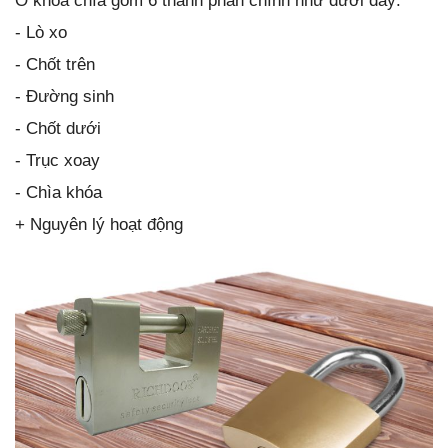
Ổ khoá chìa gồm 6 thành phần chính như dưới đây:
- Lò xo
- Chốt trên
- Đường sinh
- Chốt dưới
- Trục xoay
- Chìa khóa
+ Nguyên lý hoạt động