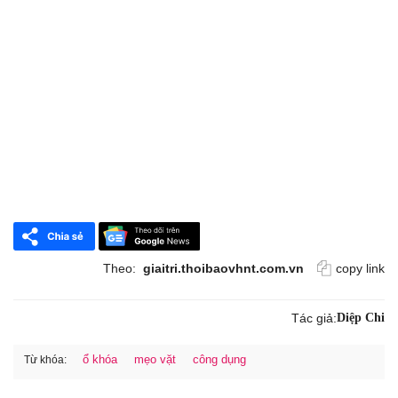
Theo:
giaitri.thoibaovhnt.com.vn
copy link
Tác giả:
Diệp Chi
ổ khóa
mẹo vặt
công dụng
Từ khóa: