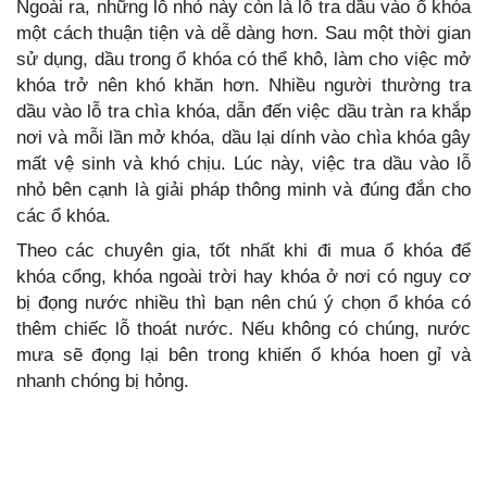
Ngoài ra, những lỗ nhỏ này còn là lỗ tra dầu vào ổ khóa
một cách thuận tiện và dễ dàng hơn. Sau một thời gian
sử dụng, dầu trong ổ khóa có thể khô, làm cho việc mở
khóa trở nên khó khăn hơn. Nhiều người thường tra
dầu vào lỗ tra chìa khóa, dẫn đến việc dầu tràn ra khắp
nơi và mỗi lần mở khóa, dầu lại dính vào chìa khóa gây
mất vệ sinh và khó chịu. Lúc này, việc tra dầu vào lỗ
nhỏ bên cạnh là giải pháp thông minh và đúng đắn cho
các ổ khóa.
Theo các chuyên gia, tốt nhất khi đi mua ổ khóa để
khóa cổng, khóa ngoài trời hay khóa ở nơi có nguy cơ
bị đọng nước nhiều thì bạn nên chú ý chọn ổ khóa có
thêm chiếc lỗ thoát nước. Nếu không có chúng, nước
mưa sẽ đọng lại bên trong khiến ổ khóa hoen gỉ và
nhanh chóng bị hỏng.