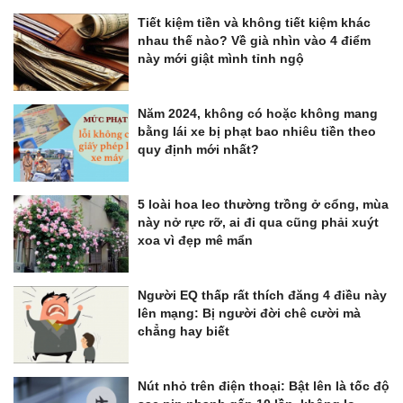
Tiết kiệm tiền và không tiết kiệm khác
nhau thế nào? Về già nhìn vào 4 điểm
này mới giật mình tỉnh ngộ
Năm 2024, không có hoặc không mang
bằng lái xe bị phạt bao nhiêu tiền theo
quy định mới nhất?
5 loài hoa leo thường trồng ở cổng, mùa
này nở rực rỡ, ai đi qua cũng phải xuýt
xoa vì đẹp mê mẩn
Người EQ thấp rất thích đăng 4 điều này
lên mạng: Bị người đời chê cười mà
chẳng hay biết
Nút nhỏ trên điện thoại: Bật lên là tốc độ