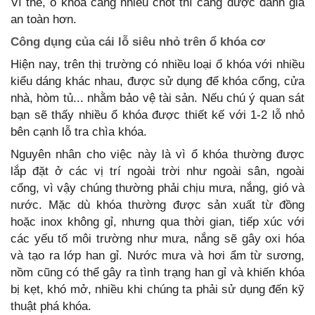
Vì thế, ổ khóa càng nhiều chốt thì càng được đánh giá
an toàn hơn.
Công dụng của cái lỗ siêu nhỏ trên ổ khóa cơ
Hiện nay, trên thị trường có nhiều loại ổ khóa với nhiều
kiểu dáng khác nhau, được sử dụng để khóa cổng, cửa
nhà, hòm tủ... nhằm bảo vệ tài sản. Nếu chú ý quan sát
bạn sẽ thấy nhiều ổ khóa được thiết kế với 1-2 lỗ nhỏ
bên cạnh lỗ tra chìa khóa.
Nguyên nhân cho việc này là vì ổ khóa thường được
lắp đặt ở các vị trí ngoài trời như ngoài sân, ngoài
cổng, vì vậy chúng thường phải chịu mưa, nắng, gió và
nước. Mặc dù khóa thường được sản xuất từ đồng
hoặc inox không gỉ, nhưng qua thời gian, tiếp xúc với
các yếu tố môi trường như mưa, nắng sẽ gây oxi hóa
và tạo ra lớp han gỉ. Nước mưa và hơi ẩm từ sương,
nồm cũng có thể gây ra tình trạng han gỉ và khiến khóa
bị kẹt, khó mở, nhiều khi chúng ta phải sử dụng đến kỹ
thuật phá khóa.