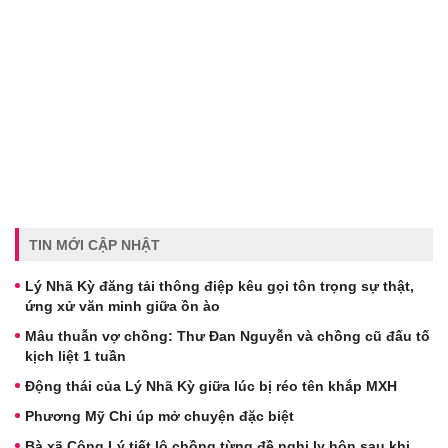
TIN MỚI CẬP NHẬT
Lý Nhã Kỳ đăng tải thông điệp kêu gọi tôn trọng sự thật,
ứng xử văn minh giữa ồn ào
Mâu thuẫn vợ chồng: Thư Đan Nguyễn và chồng cũ đấu tố
kịch liệt 1 tuần
Động thái của Lý Nhã Kỳ giữa lúc bị réo tên khắp MXH
Phương Mỹ Chi úp mở chuyện đặc biệt
Bà xã Công Lý tiết lộ chồng từng đề nghị ly hôn sau khi