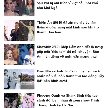
sau khi bị chỉ trích vì đặt câu hỏi khó
cho Mai Ngô
Thiên Ân tiết lộ đã xin nghỉ việc làm
thêm ở cửa hàng mắt kính sau khi trở
thành Hoa hậu
Showbiz 2/10: Diệp Lâm Anh tiết lộ từng
gặp mặt ‘tiểu tam’ để nói chuyện, Bảo
Anh lên tiếng về nghi vấn mang thai
Diệu Nhi và Anh Tú đã có mặt tại nơi tổ
chức hôn lễ, còn tranh thủ tạo dáng "lầy
lội" bên hình cưới
Phương Oanh và Shark Bình tiếp tục
sánh đôi bên nhau đi xem show Trịnh
Thăng Bình tại Hà Nội