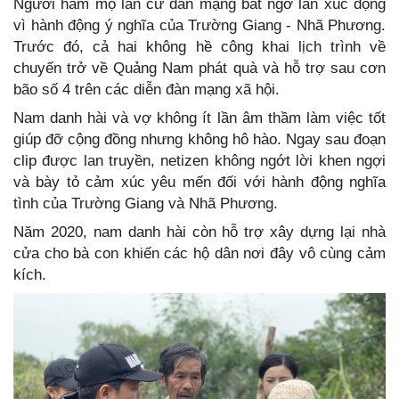
Người hâm mộ lẫn cư dân mạng bất ngờ lẫn xúc động
vì hành động ý nghĩa của Trường Giang - Nhã Phương.
Trước đó, cả hai không hề công khai lịch trình về
chuyến trở về Quảng Nam phát quà và hỗ trợ sau cơn
bão số 4 trên các diễn đàn mạng xã hội.
Nam danh hài và vợ không ít lần âm thầm làm việc tốt
giúp đỡ cộng đồng nhưng không hô hào. Ngay sau đoạn
clip được lan truyền, netizen không ngớt lời khen ngợi
và bày tỏ cảm xúc yêu mến đối với hành động nghĩa
tình của Trường Giang và Nhã Phương.
Năm 2020, nam danh hài còn hỗ trợ xây dựng lại nhà
cửa cho bà con khiến các hộ dân nơi đây vô cùng cảm
kích.