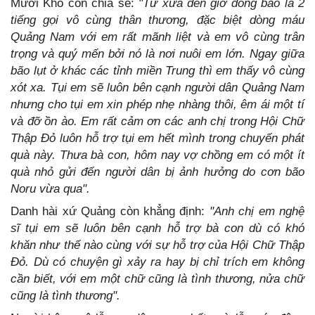
Mười Khó còn chia sẻ:
"Từ xưa đến giờ đồng bào là 2
tiếng gọi vô cùng thân thương, đặc biệt dòng máu
Quảng Nam với em rất mãnh liệt và em vô cùng trân
trọng và quý mến bởi nó là nơi nuôi em lớn. Ngay giữa
bão lụt ở khác các tỉnh miền Trung thì em thấy vô cùng
xót xa. Tụi em sẽ luôn bên cạnh người dân Quảng Nam
nhưng cho tụi em xin phép nhẹ nhàng thôi, êm ái một tí
và đỡ ồn ào. Em rất cảm ơn các anh chị trong Hội Chữ
Thập Đỏ luôn hỗ trợ tụi em hết mình trong chuyến phát
quà này. Thưa bà con, hôm nay vợ chồng em có một ít
quà nhỏ gửi đến người dân bị ảnh hưởng do cơn bão
Noru vừa qua".
Danh hài xứ Quảng còn khẳng định:
"Anh chị em nghệ
sĩ tụi em sẽ luôn bên cạnh hỗ trợ bà con dù có khó
khăn như thế nào cùng với sự hỗ trợ của Hội Chữ Thập
Đỏ. Dù có chuyện gì xảy ra hay bị chỉ trích em không
cần biết, với em một chữ cũng là tình thương, nửa chữ
cũng là tình thương".