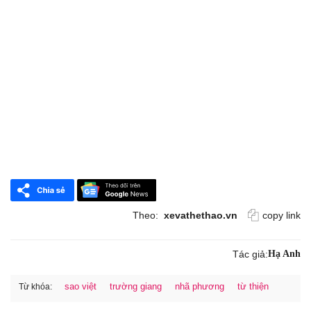
Theo:
xevathethao.vn
copy link
Tác giả:
Hạ Anh
sao việt
trường giang
nhã phương
từ thiện
Từ khóa: