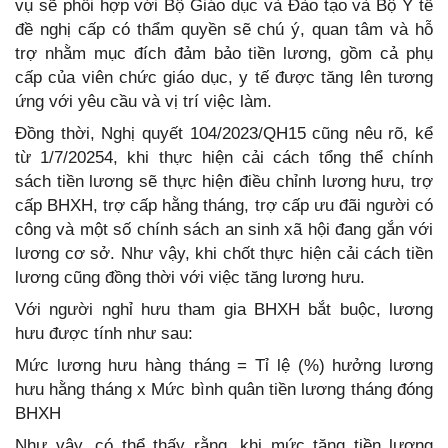
vụ sẽ phối hợp với Bộ Giáo dục và Đào tạo và Bộ Y tế
đề nghị cấp có thẩm quyền sẽ chú ý, quan tâm và hỗ
trợ nhằm mục đích đảm bảo tiền lương, gồm cả phụ
cấp của viên chức giáo dục, y tế được tăng lên tương
ứng với yêu cầu và vị trí việc làm.
Đồng thời, Nghị quyết 104/2023/QH15 cũng nêu rõ, kể
từ 1/7/20254, khi thực hiện cải cách tổng thể chính
sách tiền lương sẽ thực hiện điều chỉnh lương hưu, trợ
cấp BHXH, trợ cấp hằng tháng, trợ cấp ưu đãi người có
công và một số chính sách an sinh xã hội đang gắn với
lương cơ sở. Như vậy, khi chốt thực hiện cải cách tiền
lương cũng đồng thời với việc tăng lương hưu.
Với người nghỉ hưu tham gia BHXH bắt buộc, lương
hưu được tính như sau:
Mức lương hưu hàng tháng = Tỉ lệ (%) hưởng lương
hưu hằng tháng x Mức bình quân tiền lương tháng đóng
BHXH
Như vậy, có thể thấy rằng, khi mức tăng tiền lương