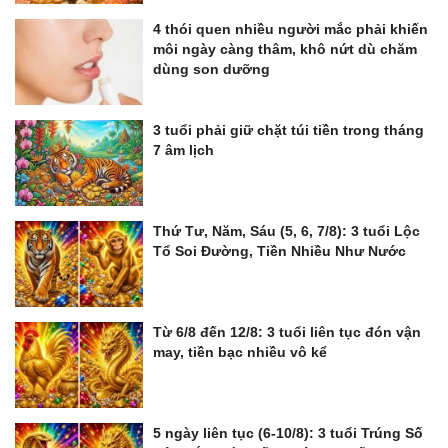
4 thói quen nhiều người mắc phải khiến
môi ngày càng thâm, khô nứt dù chăm
dùng son dưỡng
3 tuổi phải giữ chặt túi tiền trong tháng
7 âm lịch
Thứ Tư, Năm, Sáu (5, 6, 7/8): 3 tuổi Lộc
Tổ Soi Đường, Tiền Nhiều Như Nước
Từ 6/8 đến 12/8: 3 tuổi liên tục đón vận
may, tiền bạc nhiều vô kể
5 ngày liên tục (6-10/8): 3 tuổi Trúng Số