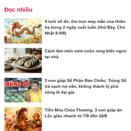
Đọc nhiều
4 tuổi số đỏ, ôm trọn may mắn của thiên
hạ trong 2 ngày cuối tuần (thứ Bảy, Chủ
Nhật 8-9/8)
Cách làm món cơm cuộn rong biển ngon
tại nhà
3 con giáp Số Phận Đảo Chiều: Trúng Số
trả sạch nợ nần, không thành tỷ phú
cũng là đại gia
Tiền Múa Chúa Thương, 3 con giáp ăn
Lộc giàu nhanh từ 7/8 đến 16/8