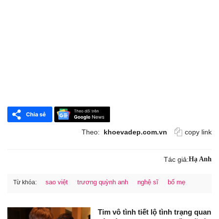
Theo:
khoevadep.com.vn
copy link
Tác giả:
Hạ Anh
sao việt
trương quỳnh anh
nghệ sĩ
bố mẹ
Từ khóa:
Tim vô tình tiết lộ tình trạng quan