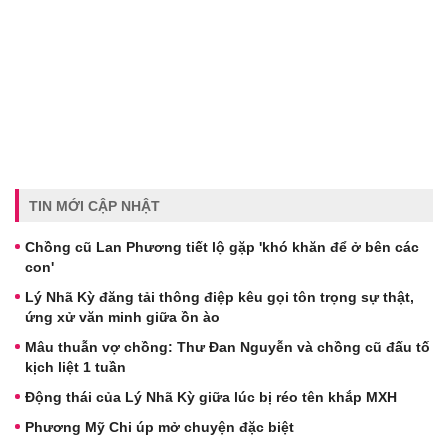
TIN MỚI CẬP NHẬT
Chồng cũ Lan Phương tiết lộ gặp 'khó khăn để ở bên các
con'
Lý Nhã Kỳ đăng tải thông điệp kêu gọi tôn trọng sự thật,
ứng xử văn minh giữa ồn ào
Mâu thuẫn vợ chồng: Thư Đan Nguyễn và chồng cũ đấu tố
kịch liệt 1 tuần
Động thái của Lý Nhã Kỳ giữa lúc bị réo tên khắp MXH
Phương Mỹ Chi úp mở chuyện đặc biệt