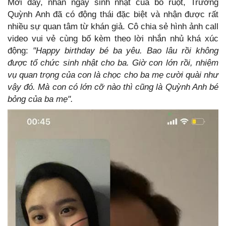
Mới đây, nhân ngày sinh nhật của bố ruột, Trương
Quỳnh Anh đã có động thái đặc biệt và nhận được rất
nhiều sự quan tâm từ khán giả. Cô chia sẻ hình ảnh call
video vui vẻ cùng bố kèm theo lời nhắn nhủ khá xúc
động:
"Happy birthday bé ba yêu. Bao lâu rồi không
được tổ chức sinh nhật cho ba. Giờ con lớn rồi, nhiệm
vụ quan trọng của con là chọc cho ba mẹ cười quài như
vậy đó. Mà con có lớn cỡ nào thì cũng là Quỳnh Anh bé
bỏng của ba mẹ".