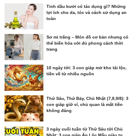
Tinh dầu bưởi có tác dụng gì? Những
lợi ích cho da, tóc và cách sử dụng an
toàn
Sơ mi trắng – Món đồ cơ bản nhưng có
thể biến hóa với đủ phong cách thời
trang
10 ngày tới: 3 con giáp mở kho tài lộc,
tiền về từ nhiều nguồn
Thứ Sáu, Thứ Bảy, Chủ Nhật (7,8,9/8): 3
con giáp giữ ví, chủ quan là mất tiền
không đáng
3 ngày cuối tuần từ Thứ Sáu tới Chủ
Nhật: 3 con giáp Ăn Lộc Mẫu giàu to