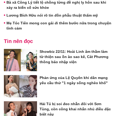
Bà xã Công Lý tiết lộ chồng từng đề nghị ly hôn sau khi
xảy ra biến cố sức khỏe
Lương Bích Hữu nói rõ tin đồn phẫu thuật thẩm mỹ
Mẹ Tóc Tiên mong con gái đi thêm bước nữa trong chuyện
tình cảm
Tin nên đọc
Showbiz 22/11: Hoài Linh âm thầm làm
từ thiện sau ồn ào sao kê, Cát Phương
thông báo nhập viện
Phản ứng của Lệ Quyên khi dân mạng
yêu cầu thử "1 ngày sống nghèo khổ"
Hải Tú bị soi đeo nhẫn đôi với Sơn
Tùng, còn công khai nhắn nhủ điều đặc
biệt này