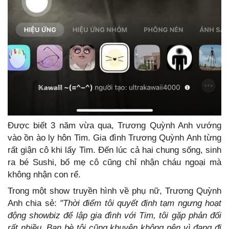
Được biết 3 năm vừa qua, Trương Quỳnh Anh vướng
vào ồn ào ly hôn Tim. Gia đình Trương Quỳnh Anh từng
rất giận cô khi lấy Tim. Đến lúc cả hai chung sống, sinh
ra bé Sushi, bố mẹ cô cũng chỉ nhận cháu ngoại mà
không nhận con rể.
Trong một show truyền hình về phụ nữ, Trương Quỳnh
Anh chia sẻ:
"Thời điểm tôi quyết định tạm ngưng hoạt
động showbiz để lập gia đình với Tim, tôi gặp phản đối
rất nhiều. Bạn bè tôi cũng khuyên không nên vì đang đi