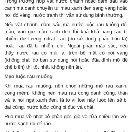
Trong trường hợp vắt nước chanh hoặc dầm sấu vào
canh mà canh chuyển từ màu xanh đen sang vàng hoặc
hơi đỏ vàng, nước tranh thì vẫn sử dụng bình thường.
Nếu vắt chanh, dầm sấu mà nước luộc rau không đổi
màu, vẫn giữ màu xanh đen thì khả khả năng rau bị
nhiễm dư lượng nitrat cao (do sử dụng phân bón lá)
hoặc rau đã bị nhiễm chì. Ngoài phần màu sắc, nếu
thấy nước rau có mùi lạ, trên bề mặt có nổi váng
(không phải do bạn sử dụng nồi hoặc đũa dính mỡ để
chế biến) thì tốt nhất không nên ăn.
Mẹo luộc rau muống
Khi mua rau muống, nên chọn những mở rau xanh,
cọng mềm. Không nên mau rau cọng danh cứng, thân
và lá hơi ngả xanh đen, lá to vì loại này luộc lên sẽ bị
dai cứng, nước luộc cũng bị đục và chát.
Rua mua về nhặt bỏ phần gốc già và rửa nhiều lần với
nước sạch rồi để ráo.