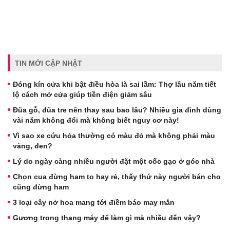
TIN MỚI CẬP NHẬT
Đóng kín cửa khi bật điều hòa là sai lầm: Thợ lâu năm tiết
lộ cách mở cửa giúp tiền điện giảm sâu
Đũa gỗ, đũa tre nên thay sau bao lâu? Nhiều gia đình dùng
vài năm không đổi mà không biết nguy cơ này!
Vì sao xe cứu hỏa thường có màu đỏ mà không phải màu
vàng, đen?
Lý do ngày càng nhiều người đặt một cốc gạo ở góc nhà
Chọn cua đừng ham to hay rẻ, thấy thứ này người bán cho
cũng đừng ham
3 loại cây nở hoa mang tới điềm báo may mắn
Gương trong thang máy để làm gì mà nhiều đến vậy?