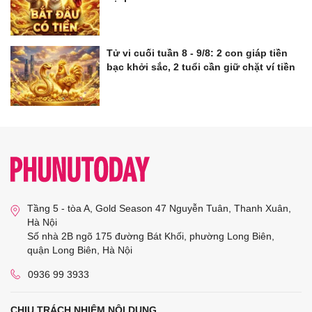
Tử vi cuối tuần 8 - 9/8: 2 con giáp tiền
bạc khởi sắc, 2 tuổi cần giữ chặt ví tiền
Tầng 5 - tòa A, Gold Season 47 Nguyễn Tuân, Thanh Xuân,
Hà Nội
Số nhà 2B ngõ 175 đường Bát Khối, phường Long Biên,
quận Long Biên, Hà Nội
0936 99 3933
CHỊU TRÁCH NHIỆM NỘI DUNG