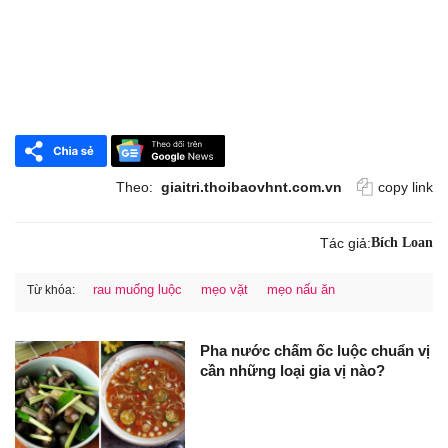
Theo:
giaitri.thoibaovhnt.com.vn
copy link
Tác giả:
Bích Loan
rau muống luộc
mẹo vặt
mẹo nấu ăn
Từ khóa:
Pha nước chấm ốc luộc chuẩn vị
cần những loại gia vị nào?