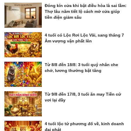
Đóng kín cửa khi bật điều hòa là sai lầm:
Thợ lâu năm tiết lộ cách mở cửa giúp
tiền điện giảm sâu
4 tuổi có Lộc Rơi Lộc Vãi, sang tháng 7
Âm vượng vận phất lên
Từ 8/8 đến 18/8: 3 tuổi quý nhân che
chở, lương thưởng bật tăng
Từ 9/8 đến 17/8, 3 tuổi ăn may Tiền cứ
vơi lại đầy
4 tuổi lộc tứ phương đổ về, kinh doanh
đại phát