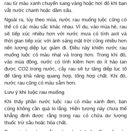
rau từ màu xanh chuyển sang vàng hoặc hơi đỏ khi bạn
vắt nước chanh hoặc dầm sấu.
Ngoài ra, tùy theo mùa, nước rau muống luộc cũng có
thể có các màu sắc khác nhau. Ví dụ, vào mùa hè, rau
sẽ tiếp xúc nhiều hơn với nước mưa có tính axit và
thời gian tiếp xúc với ánh sáng mặt trời cũng nhiều hơn
nên lượng diệp lục giảm đi. Điều này khiến nước rau
muống luộc có màu nhạt và trong hơn. Trong khi đó,
vào mùa đông, nước có tính kiềm hơn do ít hào tan
được CO2 trong nước, cây rau sẽ tự tăng diệp lục tố
để tăng khả năng quang hợp, tổng hợp chất. Khi đó,
nước rau cũng có màu sẫm hơn.
Lưu ý khi luộc rau muống
Khi thấy phần nước luộc rau có màu xanh đen, bạn
cũng không cần quá lo lắng. Hiện tượng này chưa thể
khẳng định được rằng trong rau có chứa dư lượng
thuốc trừ sâu hoặc hóa chất.