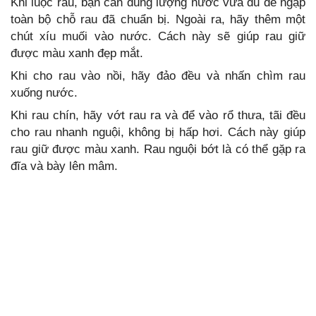
Khi luộc rau, bạn cần dùng lượng nước vừa đủ để ngập
toàn bộ chỗ rau đã chuẩn bị. Ngoài ra, hãy thêm một
chút xíu muối vào nước. Cách này sẽ giúp rau giữ
được màu xanh đẹp mắt.
Khi cho rau vào nồi, hãy đảo đều và nhấn chìm rau
xuống nước.
Khi rau chín, hãy vớt rau ra và để vào rổ thưa, tãi đều
cho rau nhanh nguội, không bị hấp hơi. Cách này giúp
rau giữ được màu xanh. Rau nguội bớt là có thể gặp ra
đĩa và bày lên mâm.