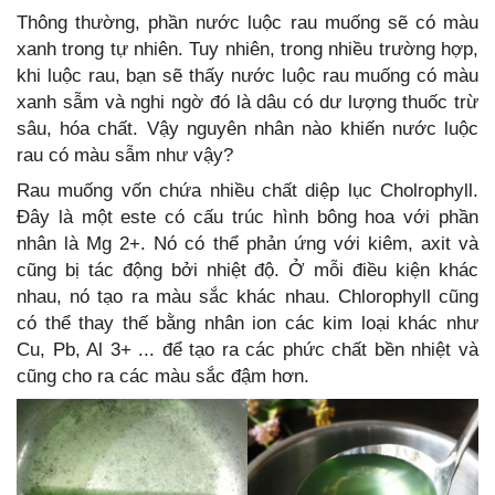
Thông thường, phần nước luộc rau muống sẽ có màu
xanh trong tự nhiên. Tuy nhiên, trong nhiều trường hợp,
khi luộc rau, bạn sẽ thấy nước luộc rau muống có màu
xanh sẫm và nghi ngờ đó là dâu có dư lượng thuốc trừ
sâu, hóa chất. Vậy nguyên nhân nào khiến nước luộc
rau có màu sẫm như vậy?
Rau muống vốn chứa nhiều chất diệp lục Cholrophyll.
Đây là một este có cấu trúc hình bông hoa với phần
nhân là Mg 2+. Nó có thể phản ứng với kiêm, axit và
cũng bị tác động bởi nhiệt độ. Ở mỗi điều kiện khác
nhau, nó tạo ra màu sắc khác nhau. Chlorophyll cũng
có thể thay thế bằng nhân ion các kim loại khác như
Cu, Pb, Al 3+ ... để tạo ra các phức chất bền nhiệt và
cũng cho ra các màu sắc đậm hơn.