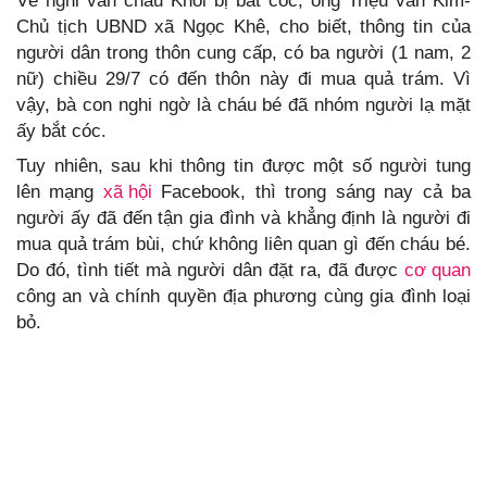
Về nghi vấn cháu Khôi bị bắt cóc, ông Triệu văn Kim-
Chủ tịch UBND xã Ngọc Khê, cho biết, thông tin của
người dân trong thôn cung cấp, có ba người (1 nam, 2
nữ) chiều 29/7 có đến thôn này đi mua quả trám. Vì
vậy, bà con nghi ngờ là cháu bé đã nhóm người lạ mặt
ấy bắt cóc.
Tuy nhiên, sau khi thông tin được một số người tung
lên mạng
xã hội
Facebook, thì trong sáng nay cả ba
người ấy đã đến tận gia đình và khẳng định là người đi
mua quả trám bùi, chứ không liên quan gì đến cháu bé.
Do đó, tình tiết mà người dân đặt ra, đã được
cơ quan
công an và chính quyền địa phương cùng gia đình loại
bỏ.