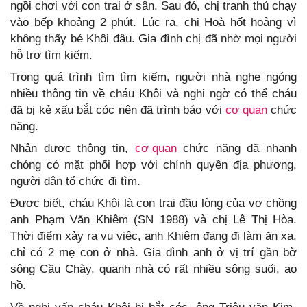
ngồi chơi với con trai ở sân. Sau đó, chị tranh thủ chạy
vào bếp khoảng 2 phút. Lúc ra, chị Hoà hốt hoảng vì
không thấy bé Khôi đâu. Gia đình chị đã nhờ mọi người
hỗ trợ tìm kiếm.
Trong quá trình tìm tìm kiếm, người nhà nghe ngóng
nhiều thông tin về cháu Khôi và nghi ngờ có thể cháu
đã bị kẻ xấu bắt cóc nên đã trình báo với
cơ quan
chức
năng.
Nhận được thông tin,
cơ quan
chức năng đã nhanh
chóng có mặt phối hợp với chính quyền địa phương,
người dân tổ chức đi tìm.
Được biết, cháu Khôi là con trai đầu lòng của vợ chồng
anh Phạm Văn Khiêm (SN 1988) và chị Lê Thị Hòa.
Thời điểm xảy ra vụ việc, anh Khiêm đang đi làm ăn xa,
chỉ có 2 mẹ con ở nhà. Gia đình anh ở vị trí gần bờ
sông Cầu Chày, quanh nhà có rất nhiều sông suối, ao
hồ.