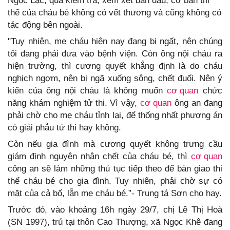
Ngọc Lặc, qua kiểm tra, xem xét ban đầu, cơ bản thi
thể của cháu bé không có vết thương và cũng không có
tác động bên ngoài.
"Tuy nhiên, mẹ cháu hiện nay đang bị ngất, nên chúng
tôi đang phải đưa vào bệnh viện. Còn ông nội cháu ra
hiện trường, thì cương quyết khẳng định là do cháu
nghịch ngợm, nên bị ngã xuống sông, chết đuối. Nên ý
kiến của ông nội cháu là không muốn
cơ quan
chức
năng khám nghiệm tử thi. Vì vậy,
cơ quan
ông an đang
phải chờ cho mẹ cháu tỉnh lại, để thống nhất phương án
có giải phẫu tử thi hay không.
Còn nếu gia đình mà cương quyết không trưng cầu
giám định nguyên nhân chết của cháu bé, thì
cơ quan
công an sẽ làm những thủ tục tiếp theo để bàn giao thi
thể cháu bé cho gia đình. Tuy nhiên, phải chờ sự có
mặt của cả bố, lẫn mẹ cháu bé.”- Trung tá Sơn cho hay.
Trước đó, vào khoảng 16h ngày 29/7, chị Lê Thị Hoà
(SN 1997), trú tại thôn Cao Thượng, xã Ngọc Khê đang