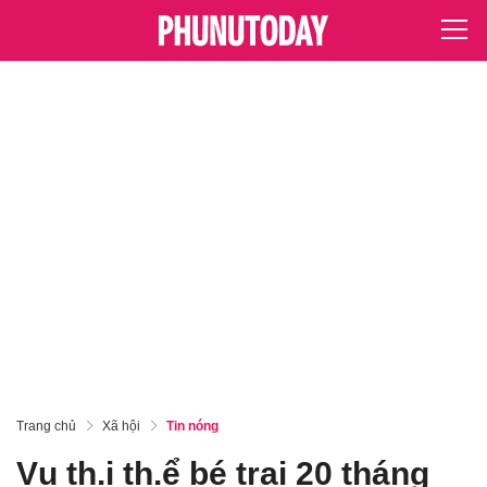
Trang chủ
Xã hội
Tin nóng
Vụ th.i th.ể bé trai 20 tháng