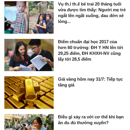
Vụ th.i th.ể bé trai 20 tháng tuổi
vừa được tìm thấy: Người mẹ trẻ
ngất lên ngất xuống, đau đớn xé
lòng...
Điểm chuẩn đại học 2017 của
hơn 60 trường: ĐH Y HN lên tới
29,25 điểm, ĐH KHXH-NV cũng
lấy tới 28,5 điểm
Giá vàng hôm nay 31/7: Tiếp tục
tăng giá
Điều gì xảy ra với cơ thể khi bạn
ăn đu đủ thường xuyên?