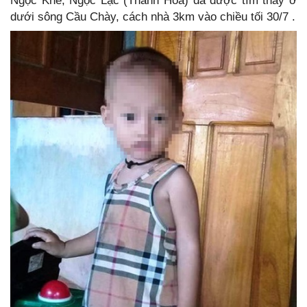
Ngọc Khê, Ngọc Lặc (Thanh Hóa) đã được tìm thấy ở
dưới sông Cầu Chày, cách nhà 3km vào chiều tối 30/7 .