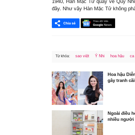
1940, Hàn Mặc Tử quay về Quy Nhơn
đây. Như vậy Hàn Mặc Tử không phải 
sao việt
Ý Nhi
hoa hậu
ca
Từ khóa:
FaceBook
Hoa hậu Diễm
gây tranh cãi
Ngoài điều hò
nhiều người 