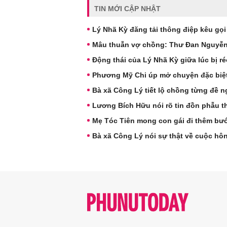
TIN MỚI CẬP NHẬT
Lý Nhã Kỳ đăng tải thông điệp kêu gọi
Mâu thuẫn vợ chồng: Thư Đan Nguyễn v
Động thái của Lý Nhã Kỳ giữa lúc bị r
Phương Mỹ Chi úp mở chuyện đặc biệ
Bà xã Công Lý tiết lộ chồng từng đề ng
Lương Bích Hữu nói rõ tin đồn phẫu t
Mẹ Tóc Tiên mong con gái đi thêm bư
Bà xã Công Lý nói sự thật về cuộc hô