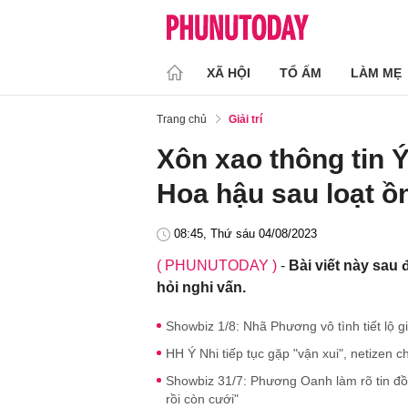
XÃ HỘI
TỔ ẤM
LÀM MẸ
Trang chủ
Giải trí
Xôn xao thông tin Ý
Hoa hậu sau loạt ồn
08:45, Thứ sáu 04/08/2023
( PHUNUTODAY )
-
Bài viết này sau
hỏi nghi vấn.
Showbiz 1/8: Nhã Phương vô tình tiết lộ g
HH Ý Nhi tiếp tục gặp "vận xui", netizen 
Showbiz 31/7: Phương Oanh làm rõ tin đồ
rồi còn cưới"