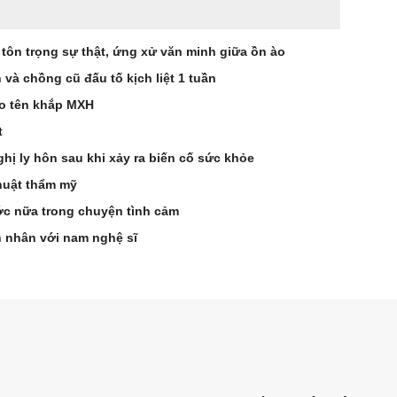
 tôn trọng sự thật, ứng xử văn minh giữa ồn ào
à chồng cũ đấu tố kịch liệt 1 tuần
éo tên khắp MXH
t
hị ly hôn sau khi xảy ra biến cố sức khỏe
huật thẩm mỹ
ớc nữa trong chuyện tình cảm
n nhân với nam nghệ sĩ