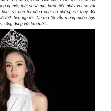
ơng vị mới, thật sự là một bước tiến nhảy vọt so với
 bạn trai của tôi cũng phải có những sự thay đổi
có thể theo kịp tôi. Nhưng tôi vẫn mong muốn bạn
, sống đúng với lứa tuổi".