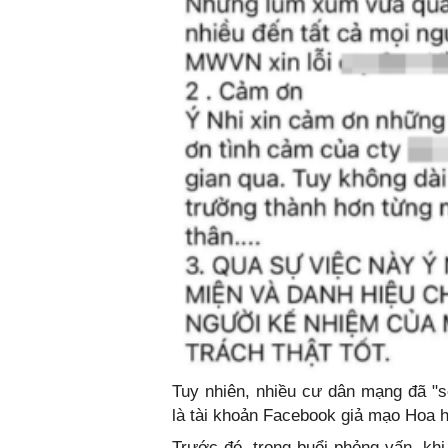
Tuy nhiên, nhiều cư dân mạng đã "so
là tài khoản Facebook giả mạo Hoa h
Trước đó, trong buổi phỏng vấn, khi