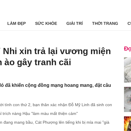
LÀM ĐẸP
SỨC KHỎE
GIẢI TRÍ
THỜI TRANG
C
Đọ
 Nhi xin trả lại vương miện
 ào gây tranh cãi
 đó đã khiến cộng đồng mạng hoang mang, đặt câu
iới tính con thứ 2, bạn thân xác nhận Đỗ Mỹ Linh đã sinh con
chỉ trích nàng Hậu "làm màu mất thiện cảm"
n đang mang bầu, Cát Phượng lên tiếng khi bị mỉa mai "già