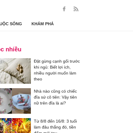
UỘC SỐNG
KHÁM PHÁ
c nhiều
Đặt gừng cạnh gối trước
khi ngủ: Biết lợi ích,
nhiều người muốn làm
theo
Nhà nào cũng có chiếc
đĩa sứ cô tiên: Vậy tiên
nữ trên đĩa là ai?
Từ 8/8 đến 16/8: 3 tuổi
làm đâu thắng đó, tiền