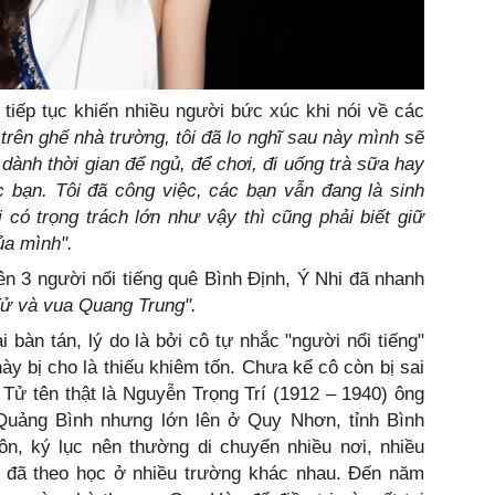
tiếp tục khiến nhiều người bức xúc khi nói về các
 trên ghế nhà trường, tôi đã lo nghĩ sau này mình sẽ
 dành thời gian để ngủ, để chơi, đi uống trà sữa hay
c bạn. Tôi đã công việc, các bạn vẫn đang là sinh
ôi có trọng trách lớn như vậy thì cũng phải biết giữ
ủa mình".
n 3 người nổi tiếng quê Bình Định, Ý Nhi đã nhanh
ử và vua Quang Trung".
i bàn tán, lý do là bởi cô tự nhắc "người nổi tiếng"
y bị cho là thiếu khiêm tốn. Chưa kể cô còn bị sai
Tử tên thật là Nguyễn Trọng Trí (1912 – 1940) ông
 Quảng Bình nhưng lớn lên ở Quy Nhơn, tỉnh Bình
ôn, ký lục nên thường di chuyển nhiều nơi, nhiều
 đã theo học ở nhiều trường khác nhau. Đến năm