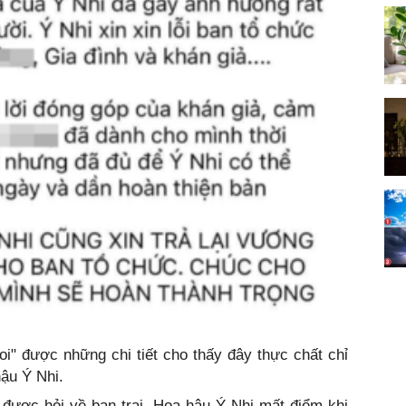
i" được những chi tiết cho thấy đây thực chất chỉ
ậu Ý Nhi.
 được hỏi về bạn trai, Hoa hậu Ý Nhi mất điểm khi