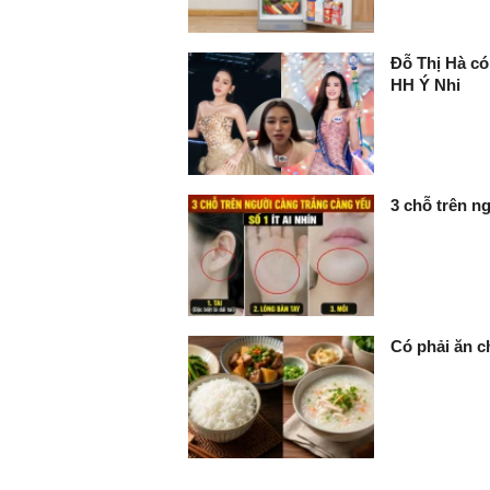
Đỗ Thị Hà c
HH Ý Nhi
3 chỗ trên ng
Có phải ăn c