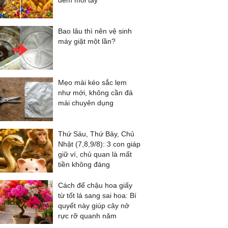
đếm mỏi tay
Bao lâu thì nên vệ sinh
máy giặt một lần?
Mẹo mài kéo sắc lẹm
như mới, không cần đá
mài chuyên dụng
Thứ Sáu, Thứ Bảy, Chủ
Nhật (7,8,9/8): 3 con giáp
giữ ví, chủ quan là mất
tiền không đáng
Cách để chậu hoa giấy
từ tốt lá sang sai hoa: Bí
quyết này giúp cây nở
rực rỡ quanh năm