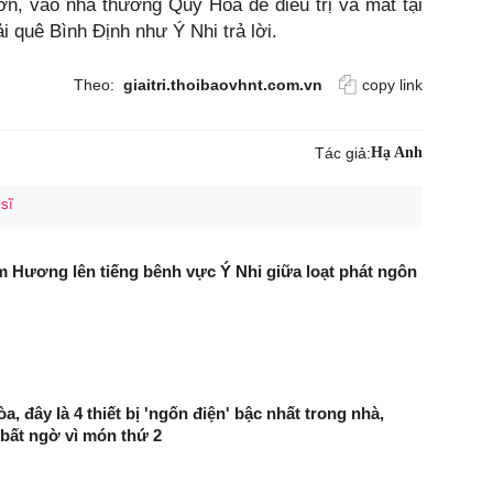
, vào nhà thương Quy Hòa để điều trị và mất tại
quê Bình Định như Ý Nhi trả lời.
Theo:
giaitri.thoibaovhnt.com.vn
copy link
Tác giả:
Hạ Anh
 sĩ
 Hương lên tiếng bênh vực Ý Nhi giữa loạt phát ngôn
a, đây là 4 thiết bị 'ngốn điện' bậc nhất trong nhà,
bất ngờ vì món thứ 2