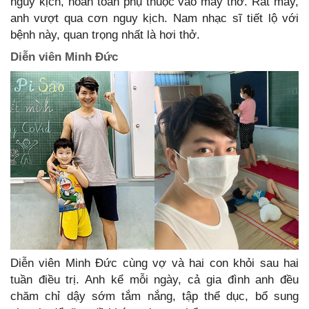
nguy kịch, hoàn toàn phụ thuộc vào máy thở. Rất may,
anh vượt qua cơn nguy kịch. Nam nhạc sĩ tiết lộ với
bệnh này, quan trọng nhất là hơi thở.
Diễn viên Minh Đức
Diễn viên Minh Đức cùng vợ và hai con khỏi sau hai
tuần điều trị. Anh kể mỗi ngày, cả gia đình anh đều
chăm chỉ dậy sớm tắm nắng, tập thể dục, bổ sung