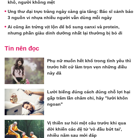
khô, người không mệt
Ung thư đại trực tràng ngày càng gia tăng: Bác sĩ cảnh báo
3 nguồn vi nhựa nhiều người vẫn dùng mỗi ngày
Ai cũng ăn trứng vịt lộn để bổ sung canxi và protein,
nhưng phần giàu dinh dưỡng nhất lại thường bị bỏ đi
Tin nên đọc
Phụ nữ muốn hết khổ trong tình yêu thì
trước hết cứ làm trọn vẹn những điều
này đã
Lười biếng đúng cách đúng chỗ lợi hại
gấp trăm lần chăm chỉ, hãy "lười khôn
ngoan"
Vị thiền sư hỏi một câu trước khi qua
đời khiến các đệ tử 'vò đầu bứt tai',
nhiều năm sau mới đáp