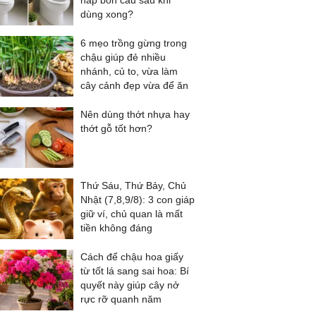
nắp bồn cầu sau khi
dùng xong?
6 mẹo trồng gừng trong
chậu giúp đẻ nhiều
nhánh, củ to, vừa làm
cây cảnh đẹp vừa để ăn
Nên dùng thớt nhựa hay
thớt gỗ tốt hơn?
Thứ Sáu, Thứ Bảy, Chủ
Nhật (7,8,9/8): 3 con giáp
giữ ví, chủ quan là mất
tiền không đáng
Cách để chậu hoa giấy
từ tốt lá sang sai hoa: Bí
quyết này giúp cây nở
rực rỡ quanh năm