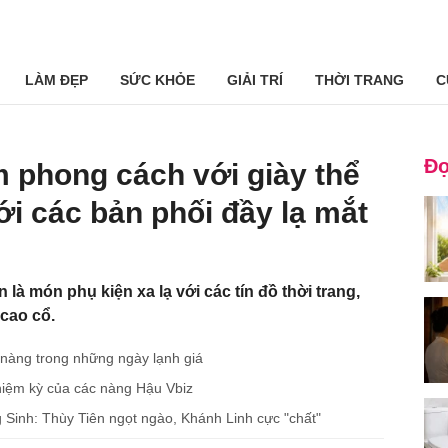
LÀM ĐẸP
SỨC KHỎE
GIẢI TRÍ
THỜI TRANG
C
Đọ
 phong cách với giày thể
ới các bản phối đầy lạ mắt
là món phụ kiện xa lạ với các tín đồ thời trang,
 cao cổ.
nàng trong những ngày lạnh giá
nhiệm kỳ của các nàng Hậu Vbiz
 Sinh: Thùy Tiên ngọt ngào, Khánh Linh cực "chất"