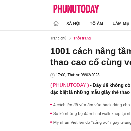
XÃ HỘI
TỔ ẤM
LÀM MẸ
Trang chủ
Thời trang
1001 cách nâng tầm
thao cao cổ cùng v
17:00, Thứ tư 08/02/2023
( PHUNUTODAY )
-
Đây đã không còn 
đặc biệt là những mẫu giày thể thao
4 cách lên đồ vừa ấm vừa hack dáng cho 
So kè những bộ đầm final walk khép lại 
Mỹ nhân Việt lên đồ "sống ảo" ngày Giáng