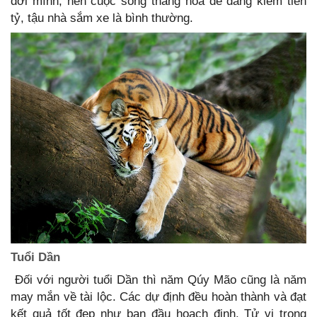
đời mình, nên cuộc sống thăng hoa dễ dàng kiếm tiền
tỷ, tậu nhà sắm xe là bình thường.
Tuổi Dần
Đối với người tuổi Dần thì năm Qúy Mão cũng là năm
may mắn về tài lộc. Các dự định đều hoàn thành và đạt
kết quả tốt đẹp như ban đầu hoạch định. Tử vi trong