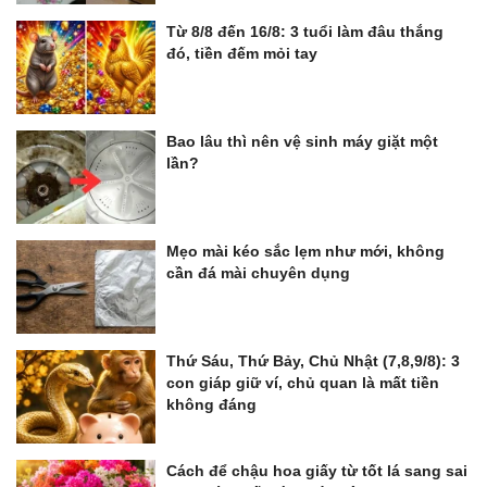
Từ 8/8 đến 16/8: 3 tuổi làm đâu thắng
đó, tiền đếm mỏi tay
Bao lâu thì nên vệ sinh máy giặt một
lần?
Mẹo mài kéo sắc lẹm như mới, không
cần đá mài chuyên dụng
Thứ Sáu, Thứ Bảy, Chủ Nhật (7,8,9/8): 3
con giáp giữ ví, chủ quan là mất tiền
không đáng
Cách để chậu hoa giấy từ tốt lá sang sai