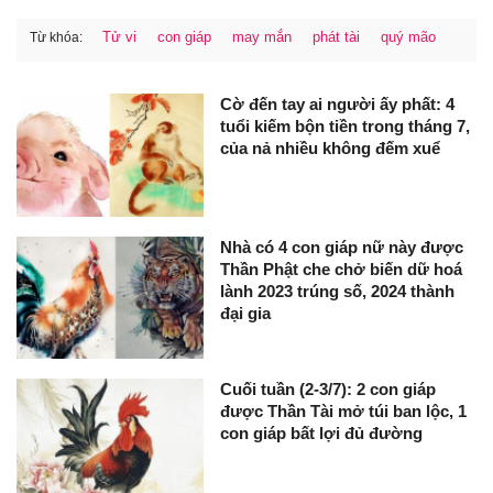
Tử vi
con giáp
may mắn
phát tài
quý mão
Từ khóa:
Cờ đến tay ai người ấy phất: 4
tuổi kiếm bộn tiền trong tháng 7,
của nả nhiều không đếm xuể
Nhà có 4 con giáp nữ này được
Thần Phật che chở biến dữ hoá
lành 2023 trúng số, 2024 thành
đại gia
Cuối tuần (2-3/7): 2 con giáp
được Thần Tài mở túi ban lộc, 1
con giáp bất lợi đủ đường