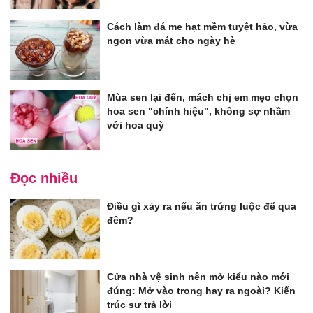
Cách làm đá me hạt mềm tuyệt hảo, vừa
ngon vừa mát cho ngày hè
Mùa sen lại đến, mách chị em mẹo chọn
hoa sen "chính hiệu", không sợ nhầm
với hoa quỳ
Đọc nhiều
Điều gì xảy ra nếu ăn trứng luộc để qua
đêm?
Cửa nhà vệ sinh nên mở kiểu nào mới
đúng: Mở vào trong hay ra ngoài? Kiến
trúc sư trả lời