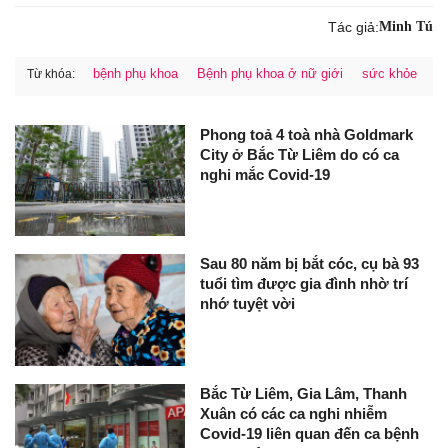
Tác giả:
Minh Tú
bệnh phụ khoa
Bệnh phụ khoa ở nữ giới
sức khỏe
Từ khóa:
Phong toả 4 toà nhà Goldmark
City ở Bắc Từ Liêm do có ca
nghi mắc Covid-19
Sau 80 năm bị bắt cóc, cụ bà 93
tuổi tìm được gia đình nhờ trí
nhớ tuyệt vời
Bắc Từ Liêm, Gia Lâm, Thanh
Xuân có các ca nghi nhiễm
Covid-19 liên quan đến ca bệnh