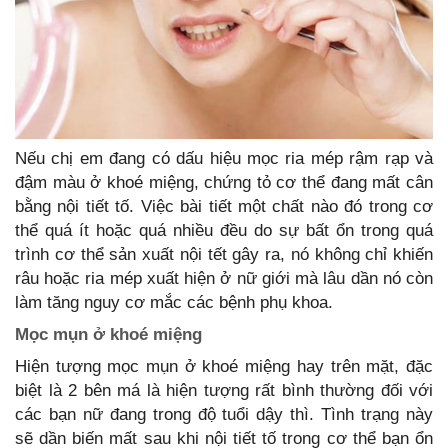
Nếu chị em đang có dấu hiệu mọc ria mép rậm rạp và
đậm màu ở khoé miệng, chứng tỏ cơ thể đang mất cân
bằng nội tiết tố. Việc bài tiết một chất nào đó trong cơ
thể quá ít hoặc quá nhiều đều do sự bất ổn trong quá
trình cơ thể sản xuất nội tết gây ra, nó không chỉ khiến
râu hoặc ria mép xuất hiện ở nữ giới mà lâu dần nó còn
làm tăng nguy cơ mắc các bệnh phụ khoa.
Mọc mụn ở khoé miệng
Hiện tượng mọc mụn ở khoé miệng hay trên mặt, đặc
biệt là 2 bên má là hiện tượng rất bình thường đối với
các bạn nữ đang trong độ tuổi dậy thì. Tình trạng này
sẽ dần biến mất sau khi nội tiết tố trong cơ thể bạn ổn