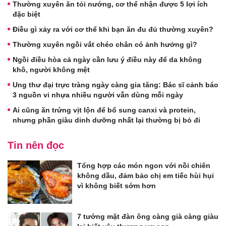
Thường xuyên ăn tỏi nướng, cơ thể nhận được 5 lợi ích
đặc biệt
Điều gì xảy ra với cơ thể khi bạn ăn đu đủ thường xuyên?
Thường xuyên ngồi vắt chéo chân có ảnh hưởng gì?
Ngồi điều hòa cả ngày cần lưu ý điều này để da không
khô, người không mệt
Ung thư đại trực tràng ngày càng gia tăng: Bác sĩ cảnh báo
3 nguồn vi nhựa nhiều người vẫn dùng mỗi ngày
Ai cũng ăn trứng vịt lộn để bổ sung canxi và protein,
nhưng phần giàu dinh dưỡng nhất lại thường bị bỏ đi
Tin nên đọc
Tổng hợp các món ngon với nồi chiên
không dầu, đảm bảo chị em tiếc hùi hụi
vì không biết sớm hơn
7 tướng mặt đàn ông càng già càng giàu