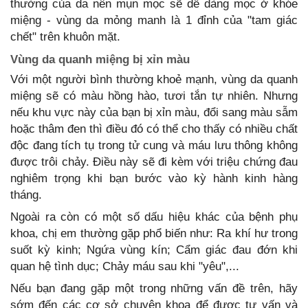
thường của da nên mụn mọc sẽ dễ dàng mọc ở khóe
miệng - vùng da mỏng manh là 1 đỉnh của "tam giác
chết" trên khuôn mặt.
Vùng da quanh miệng bị xỉn màu
Với một người bình thường khoẻ mạnh, vùng da quanh
miệng sẽ có màu hồng hào, tươi tắn tự nhiên. Nhưng
nếu khu vực này của bạn bị xỉn màu, đổi sang màu sẫm
hoặc thâm đen thì điều đó có thể cho thấy có nhiều chất
độc đang tích tụ trong tử cung và máu lưu thông không
được trôi chảy. Điều này sẽ đi kèm với triệu chứng đau
nghiêm trọng khi bạn bước vào kỳ hành kinh hàng
tháng.
Ngoài ra còn có một số dấu hiệu khác của bệnh phụ
khoa, chị em thường gặp phổ biến như: Ra khí hư trong
suốt kỳ kinh; Ngứa vùng kín; Cẩm giác đau đớn khi
quan hệ tình dục; Chảy máu sau khi "yêu",...
Nếu bạn đang gặp một trong những vấn đề trên, hãy
sớm đến các cơ sở chuyên khoa để được tư vấn và