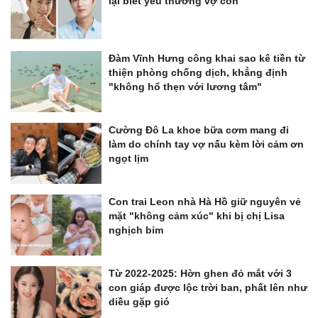
lại biết yêu thương vợ con
Đàm Vĩnh Hưng công khai sao kê tiền từ
thiện phòng chống dịch, khẳng định
"không hổ thẹn với lương tâm"
Cường Đô La khoe bữa cơm mang đi
làm do chính tay vợ nấu kèm lời cảm ơn
ngọt lịm
Con trai Leon nhà Hà Hồ giữ nguyên vẻ
mặt "không cảm xúc" khi bị chị Lisa
nghịch bỉm
Từ 2022-2025: Hờn ghen đỏ mắt với 3
con giáp được lộc trời ban, phất lên như
diều gặp gió