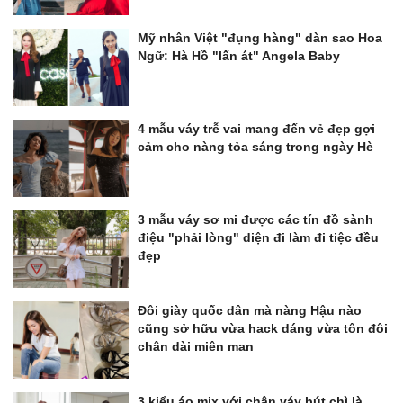
Mỹ nhân Việt "đụng hàng" dàn sao Hoa
Ngữ: Hà Hồ "lấn át" Angela Baby
4 mẫu váy trễ vai mang đến vẻ đẹp gợi
cảm cho nàng tỏa sáng trong ngày Hè
3 mẫu váy sơ mi được các tín đồ sành
điệu "phải lòng" diện đi làm đi tiệc đều
đẹp
Đôi giày quốc dân mà nàng Hậu nào
cũng sở hữu vừa hack dáng vừa tôn đôi
chân dài miên man
3 kiểu áo mix với chân váy bút chì là