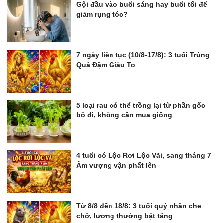
Gội đầu vào buổi sáng hay buổi tối để
giảm rụng tóc?
7 ngày liên tục (10/8-17/8): 3 tuổi Trúng
Quả Đậm Giàu To
5 loại rau có thể trồng lại từ phần gốc
bỏ đi, không cần mua giống
4 tuổi có Lộc Rơi Lộc Vãi, sang tháng 7
Âm vượng vận phất lên
Từ 8/8 đến 18/8: 3 tuổi quý nhân che
chở, lương thưởng bật tăng