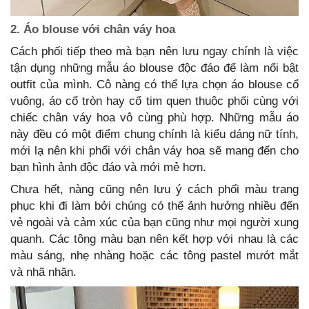
2. Áo blouse với chân váy hoa
Cách phối tiếp theo mà bạn nên lưu ngay chính là việc
tận dụng những mẫu áo blouse độc đáo để làm nổi bật
outfit của mình. Cô nàng có thể lựa chọn áo blouse cổ
vuông, áo cổ tròn hay cổ tim quen thuộc phối cùng với
chiếc chân váy hoa vô cùng phù hợp. Những mẫu áo
này đều có một điểm chung chính là kiểu dáng nữ tính,
mới lạ nên khi phối với chân váy hoa sẽ mang đến cho
bạn hình ảnh độc đáo và mới mẻ hơn.
Chưa hết, nàng cũng nên lưu ý cách phối màu trang
phục khi đi làm bởi chúng có thể ảnh hưởng nhiều đến
vẻ ngoài và cảm xúc của bạn cũng như mọi người xung
quanh. Các tông màu bạn nên kết hợp với nhau là các
màu sáng, nhẹ nhàng hoặc các tông pastel mướt mắt
và nhã nhặn.