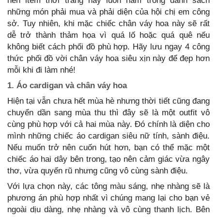
nên item thời trang này luôn nằm trong danh sách
những món phải mua và phải diện của hội chị em công
sở. Tuy nhiên, khi mặc chiếc chân váy hoa này sẽ rất
dễ trở thành thảm họa vì quá lố hoặc quá quê nếu
không biết cách phối đồ phù hợp. Hãy lưu ngay 4 công
thức phối đồ vời chân váy hoa siêu xịn này để đẹp hơn
mỗi khi đi làm nhé!
1. Áo cardigan và chân váy hoa
Hiện tại vẫn chưa hết mùa hè nhưng thời tiết cũng đang
chuyển dần sang mùa thu thì đây sẽ là một outfit vô
cùng phù hợp với cả hai mùa này. Đó chính là diện cho
mình những chiếc áo cardigan siêu nữ tính, sành điệu.
Nếu muốn trở nên cuốn hút hơn, bạn có thể mặc một
chiếc áo hai dây bên trong, tạo nên cảm giác vừa ngây
thơ, vừa quyến rũ nhưng cũng vô cùng sành điệu.
Với lựa chọn này, các tông màu sáng, nhẹ nhàng sẽ là
phương án phù hợp nhất vì chúng mang lại cho bạn vẻ
ngoài dịu dàng, nhẹ nhàng và vô cùng thanh lịch. Bên