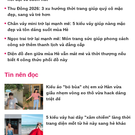
Thu Đông 2026: 3 xu hướng thời trang giúp quý cô mặc
đẹp, sang và trẻ hơn
Chân váy mini trở lại mạnh mẽ: 5 kiểu váy giúp nàng mặc
đẹp và tôn dáng suốt mùa Hè
Ngọc trai trở lại mạnh mẽ: Món trang sức giúp phong cách
công sở thêm thanh lịch và đẳng cấp
Diện đồ đen giữa mùa Hè vẫn mát mẻ và thời thượng nếu
biết 4 công thức phối đồ này
Tin nên đọc
Kiểu áo "bỏ bùa" chị em xứ Hàn vừa
giấu nhẹm vòng eo thô vừa hack dáng
triệt để
5 kiểu váy hai dây "xâm chiếm" làng thời
trang diện mốt từ hè này sang hè khác