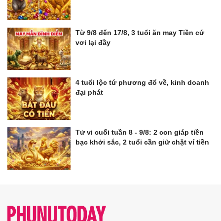
Từ 9/8 đến 17/8, 3 tuổi ăn may Tiền cứ
vơi lại đầy
4 tuổi lộc tứ phương đổ về, kinh doanh
đại phát
Tử vi cuối tuần 8 - 9/8: 2 con giáp tiền
bạc khởi sắc, 2 tuổi cần giữ chặt ví tiền