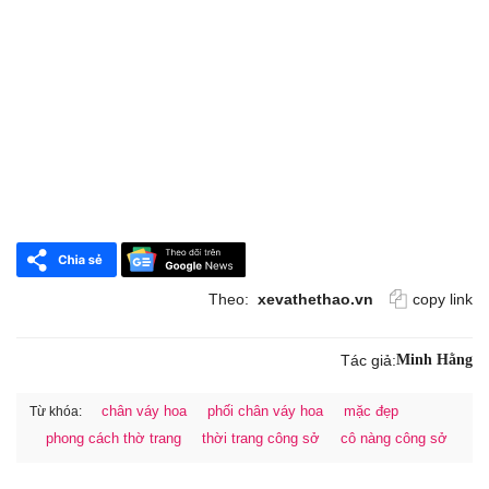
Theo:
xevathethao.vn
copy link
Tác giả:
Minh Hằng
chân váy hoa
phối chân váy hoa
mặc đẹp
Từ khóa:
phong cách thờ trang
thời trang công sở
cô nàng công sở