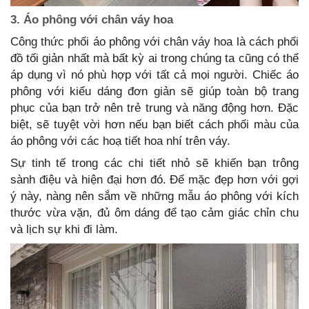
3. Áo phông với chân váy hoa
Công thức phối áo phông với chân váy hoa là cách phối
đồ tối giản nhất mà bất kỳ ai trong chúng ta cũng có thể
áp dụng vì nó phù hợp với tất cả mọi người. Chiếc áo
phông với kiểu dáng đơn giản sẽ giúp toàn bộ trang
phục của bạn trở nên trẻ trung và năng động hơn. Đặc
biệt, sẽ tuyệt vời hơn nếu bạn biết cách phối màu của
áo phông với các hoạ tiết hoa nhí trên váy.
Sự tinh tế trong các chi tiết nhỏ sẽ khiến bạn trông
sành điệu và hiện đại hơn đó. Để mặc đẹp hơn với gợi
ý này, nàng nên sắm về những mẫu áo phông với kích
thước vừa vặn, đủ ôm dáng để tạo cảm giác chỉn chu
và lịch sự khi đi làm.