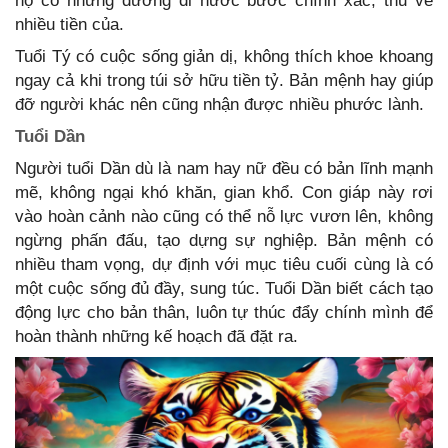
họ có những đường đi nước bước chính xác, thu về
nhiều tiền của.
Tuổi Tý có cuộc sống giản dị, không thích khoe khoang
ngay cả khi trong túi sở hữu tiền tỷ. Bản mệnh hay giúp
đỡ người khác nên cũng nhận được nhiều phước lành.
Tuổi Dần
Người tuổi Dần dù là nam hay nữ đều có bản lĩnh mạnh
mẽ, không ngại khó khăn, gian khổ. Con giáp này rơi
vào hoàn cảnh nào cũng có thể nỗ lực vươn lên, không
ngừng phấn đấu, tạo dựng sự nghiệp. Bản mệnh có
nhiều tham vọng, dự định với mục tiêu cuối cùng là có
một cuộc sống đủ đầy, sung túc. Tuổi Dần biết cách tạo
động lực cho bản thân, luôn tự thúc đẩy chính mình để
hoàn thành những kế hoạch đã đặt ra.