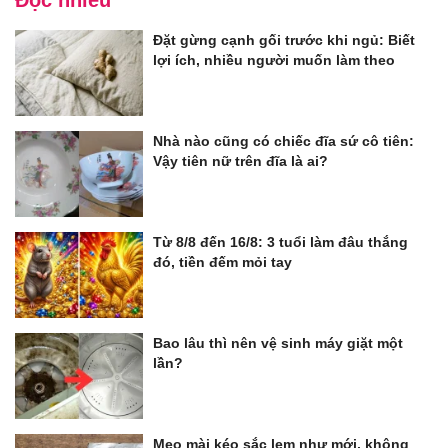
Đặt gừng cạnh gối trước khi ngủ: Biết
lợi ích, nhiều người muốn làm theo
Nhà nào cũng có chiếc đĩa sứ cô tiên:
Vậy tiên nữ trên đĩa là ai?
Từ 8/8 đến 16/8: 3 tuổi làm đâu thắng
đó, tiền đếm mỏi tay
Bao lâu thì nên vệ sinh máy giặt một
lần?
Mẹo mài kéo sắc lẹm như mới, không