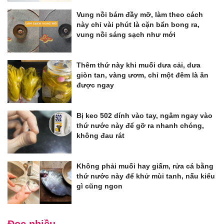
Vung nồi bám đầy mỡ, làm theo cách
này chỉ vài phút là cặn bẩn bong ra,
vung nồi sáng sạch như mới
Thêm thứ này khi muối dưa cải, dưa
giòn tan, vàng ươm, chỉ một đêm là ăn
được ngay
Bị keo 502 dính vào tay, ngâm ngay vào
thứ nước này để gỡ ra nhanh chóng,
không đau rát
Không phải muối hay giấm, rửa cá bằng
thứ nước này để khử mùi tanh, nấu kiểu
gì cũng ngon
Đọc nhiều