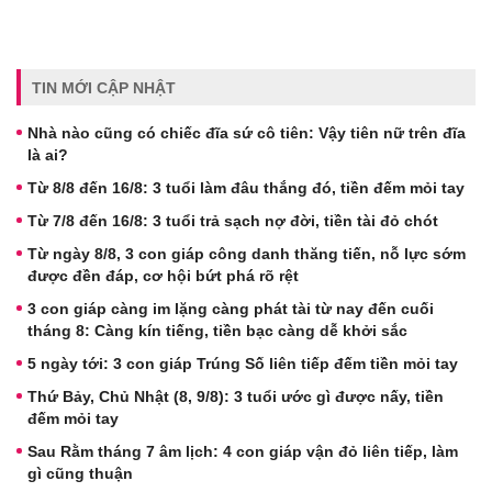
TIN MỚI CẬP NHẬT
Nhà nào cũng có chiếc đĩa sứ cô tiên: Vậy tiên nữ trên đĩa
là ai?
Từ 8/8 đến 16/8: 3 tuổi làm đâu thắng đó, tiền đếm mỏi tay
Từ 7/8 đến 16/8: 3 tuổi trả sạch nợ đời, tiền tài đỏ chót
Từ ngày 8/8, 3 con giáp công danh thăng tiến, nỗ lực sớm
được đền đáp, cơ hội bứt phá rõ rệt
3 con giáp càng im lặng càng phát tài từ nay đến cuối
tháng 8: Càng kín tiếng, tiền bạc càng dễ khởi sắc
5 ngày tới: 3 con giáp Trúng Số liên tiếp đếm tiền mỏi tay
Thứ Bảy, Chủ Nhật (8, 9/8): 3 tuổi ước gì được nấy, tiền
đếm mỏi tay
Sau Rằm tháng 7 âm lịch: 4 con giáp vận đỏ liên tiếp, làm
gì cũng thuận