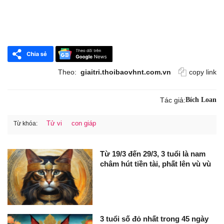
Theo:
giaitri.thoibaovhnt.com.vn
copy link
Tác giả:
Bích Loan
Tử vi
con giáp
Từ khóa:
Từ 19/3 đến 29/3, 3 tuổi là nam
châm hút tiền tài, phất lên vù vù
3 tuổi số đỏ nhất trong 45 ngày