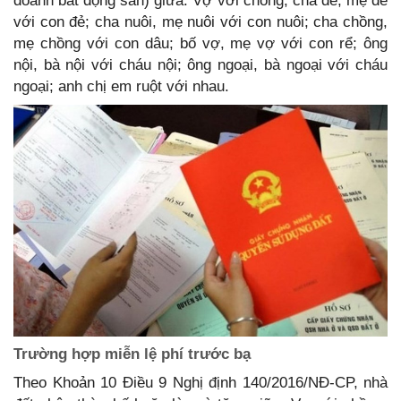
doanh bất động sản) giữa: Vợ với chồng; cha đẻ, mẹ đẻ
với con đẻ; cha nuôi, mẹ nuôi với con nuôi; cha chồng,
mẹ chồng với con dâu; bố vợ, mẹ vợ với con rể; ông
nội, bà nội với cháu nội; ông ngoại, bà ngoại với cháu
ngoại; anh chị em ruột với nhau.
Trường hợp miễn lệ phí trước bạ
Theo Khoản 10 Điều 9 Nghị định 140/2016/NĐ-CP, nhà