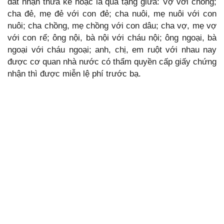
đất nhận thừa kế hoặc là quà tặng giữa: Vợ với chồng;
cha đẻ, mẹ đẻ với con đẻ; cha nuôi, mẹ nuôi với con
nuôi; cha chồng, mẹ chồng với con dâu; cha vợ, mẹ vợ
với con rể; ông nội, bà nội với cháu nội; ông ngoại, bà
ngoại với cháu ngoại; anh, chị, em ruột với nhau nay
được cơ quan nhà nước có thẩm quyền cấp giấy chứng
nhận thì được miễn lệ phí trước bạ.