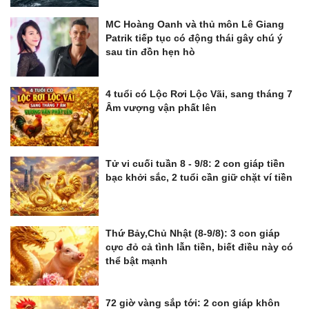
MC Hoàng Oanh và thủ môn Lê Giang
Patrik tiếp tục có động thái gây chú ý
sau tin đồn hẹn hò
4 tuổi có Lộc Rơi Lộc Vãi, sang tháng 7
Âm vượng vận phất lên
Tử vi cuối tuần 8 - 9/8: 2 con giáp tiền
bạc khởi sắc, 2 tuổi cần giữ chặt ví tiền
Thứ Bảy,Chủ Nhật (8-9/8): 3 con giáp
cực đỏ cả tình lẫn tiền, biết điều này có
thể bật mạnh
72 giờ vàng sắp tới: 2 con giáp khôn