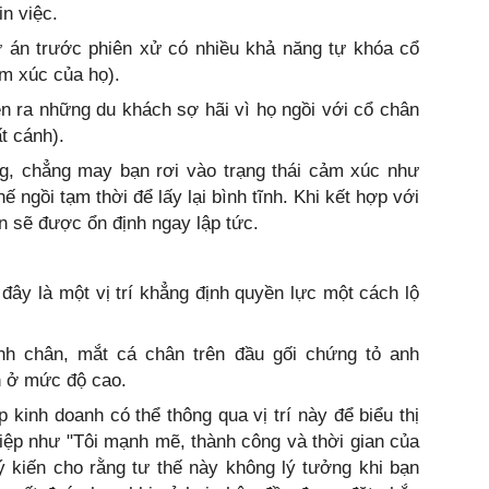
n việc.
ử án trước phiên xử có nhiều khả năng tự khóa cổ
m xúc của họ).
ện ra những du khách sợ hãi vì họ ngồi với cổ chân
ất cánh).
ng, chẳng may bạn rơi vào trạng thái cảm xúc như
ế ngồi tạm thời để lấy lại bình tĩnh. Khi kết hợp với
bạn sẽ được ổn định ngay lập tức.
đây là một vị trí khẳng định quyền lực một cách lộ
h chân, mắt cá chân trên đầu gối chứng tỏ anh
in ở mức độ cao.
kinh doanh có thể thông qua vị trí này để biểu thị
iệp như "Tôi mạnh mẽ, thành công và thời gian của
u ý kiến cho rằng tư thế này không lý tưởng khi bạn