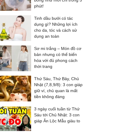
bóng như mới chỉ trong 5
phút!
Tinh dầu bưởi có tác
dụng gì? Những lợi ích
cho da, tóc và cách sử
dụng an toàn
Sơ mi trắng – Món đồ cơ
bản nhưng có thể biến
hóa với đủ phong cách
thời trang
Thứ Sáu, Thứ Bảy, Chủ
Nhật (7,8,9/8): 3 con giáp
giữ ví, chủ quan là mất
tiền không đáng
3 ngày cuối tuần từ Thứ
Sáu tới Chủ Nhật: 3 con
giáp Ăn Lộc Mẫu giàu to