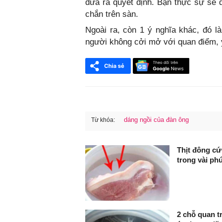
đưa ra quyết định. Bạn thực sự sẽ 
chắn trên sàn.
Ngoài ra, còn 1 ý nghĩa khác, đó 
người không cởi mở với quan điểm, 
dáng ngồi của đàn ông
Từ khóa:
FaceBook
Thịt đông cứ
trong vài phú
2 chỗ quan t