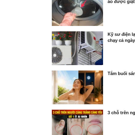
áo được giặt
Kỹ sư điện lạn
chạy cả ngà
Tắm buổi sán
3 chỗ trên ng