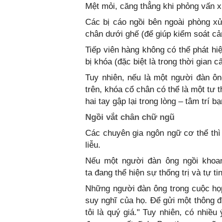
Mệt mỏi, căng thẳng khi phỏng vấn xi
Các bị cáo ngồi bên ngoài phòng x
chân dưới ghế (để giúp kiểm soát cả
Tiếp viên hàng không có thể phát hi
bị khóa (đặc biệt là trong thời gian c
Tuy nhiên, nếu là một người đàn ô
trên, khóa cổ chân có thể là một tư th
hai tay gập lại trong lòng – tâm trí 
Ngồi vắt chân chữ ngũ
Các chuyên gia ngôn ngữ cơ thể thì 
liễu.
Nếu một người đàn ông ngồi khoan
ta đang thể hiện sự thống trị và tự t
Những người đàn ông trong cuộc họp 
suy nghĩ của họ. Để gửi một thông đ
tôi là quý giá." Tuy nhiên, có nhiề