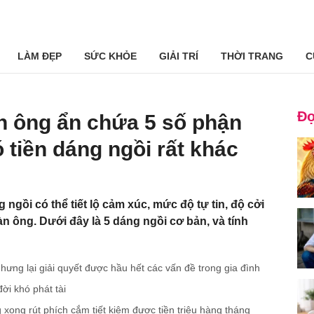
LÀM ĐẸP
SỨC KHỎE
GIẢI TRÍ
THỜI TRANG
C
Đọ
n ông ẩn chứa 5 số phận
 tiền dáng ngồi rất khác
g ngồi có thể tiết lộ cảm xúc, mức độ tự tin, độ cởi
 ông. Dưới đây là 5 dáng ngồi cơ bản, và tính
hưng lại giải quyết được hầu hết các vấn đề trong gia đình
̀i khó phát tài
g xong rút phích cắm tiết kiệm được tiền triệu hàng tháng