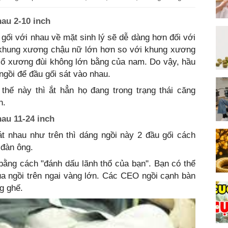
hau 2-10 inch
 gối với nhau về mặt sinh lý sẽ dễ dàng hơn đối với
a khung xương chậu nữ lớn hơn so với khung xương
cổ xương đùi không lớn bằng của nam. Do vậy, hầu
gồi để đầu gối sát vào nhau.
thế này thì ắt hẳn họ đang trong trạng thái căng
h.
hau 11-24 inch
át nhau như trên thì dáng ngồi này 2 đầu gối cách
 đàn ông.
 bằng cách "đánh dấu lãnh thổ của bạn". Bạn có thể
ua ngồi trên ngai vàng lớn. Các CEO ngồi cạnh bàn
g ghế.