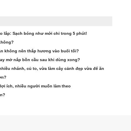
o lắp: Sạch bóng như mới chỉ trong 5 phút!
 không?
dặn không nên thắp hương vào buổi tối?
hay mở nắp bồn cầu sau khi dùng xong?
nhiều nhánh, củ to, vừa làm cây cảnh đẹp vừa để ăn
ơn?
 lợi ích, nhiều người muốn làm theo
ần?