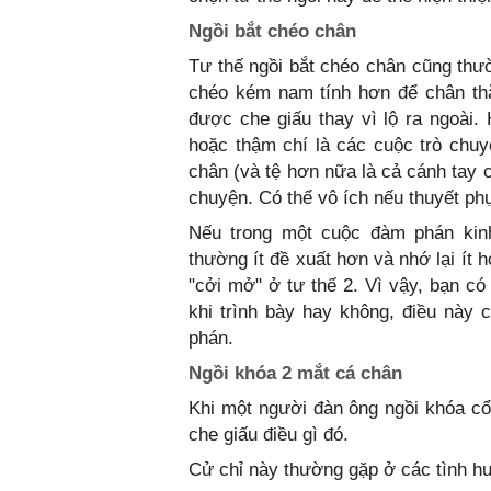
Ngồi bắt chéo chân
Tư thế ngồi bắt chéo chân cũng thư
chéo kém nam tính hơn để chân thẳ
được che giấu thay vì lộ ra ngoài.
hoặc thậm chí là các cuộc trò chu
chân (và tệ hơn nữa là cả cánh tay củ
chuyện. Có thể vô ích nếu thuyết phụ
Nếu trong một cuộc đàm phán kinh
thường ít đề xuất hơn và nhớ lại ít
"cởi mở" ở tư thế 2. Vì vậy, bạn có
khi trình bày hay không, điều này
phán.
Ngồi khóa 2 mắt cá chân
Khi một người đàn ông ngồi khóa cổ 
che giấu điều gì đó.
Cử chỉ này thường gặp ở các tình h