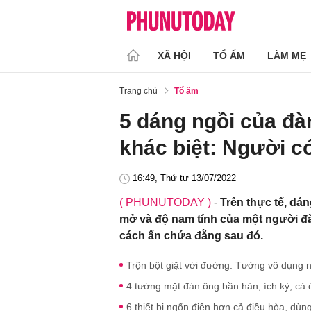
XÃ HỘI
TỔ ẤM
LÀM MẸ
Trang chủ
Tổ ấm
5 dáng ngồi của đà
khác biệt: Người có
16:49, Thứ tư 13/07/2022
( PHUNUTODAY )
-
Trên thực tế, dán
mở và độ nam tính của một người đàn
cách ẩn chứa đằng sau đó.
Trộn bột giặt với đường: Tưởng vô dụng n
4 tướng mặt đàn ông bần hàn, ích kỷ, cả đơ
6 thiết bị ngốn điện hơn cả điều hòa, dùn