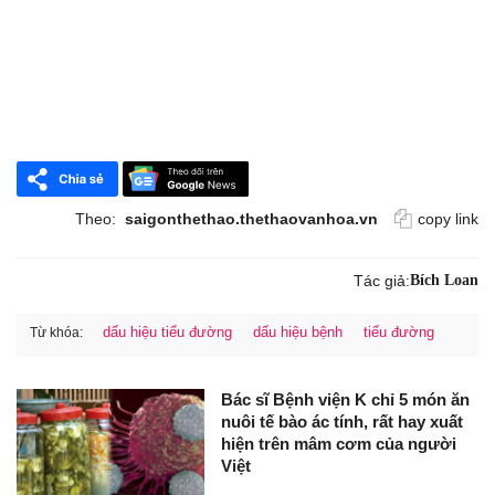
Theo:
saigonthethao.thethaovanhoa.vn
copy link
Tác giả:
Bích Loan
dấu hiệu tiểu đường
dấu hiệu bệnh
tiểu đường
Từ khóa:
Bác sĩ Bệnh viện K chỉ 5 món ăn
nuôi tế bào ác tính, rất hay xuất
hiện trên mâm cơm của người
Việt