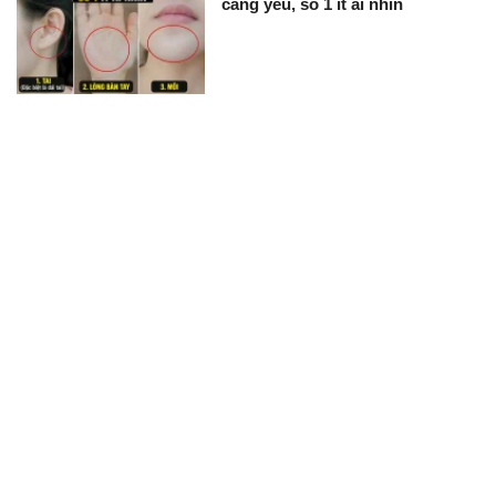
càng yếu, số 1 ít ai nhìn