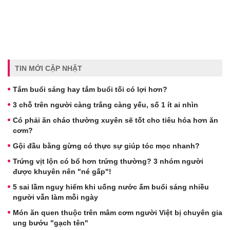
TIN MỚI CẬP NHẬT
Tắm buổi sáng hay tắm buổi tối có lợi hơn?
3 chỗ trên người càng trắng càng yếu, số 1 ít ai nhìn
Có phải ăn cháo thường xuyên sẽ tốt cho tiêu hóa hơn ăn
cơm?
Gội đầu bằng gừng có thực sự giúp tóc mọc nhanh?
Trứng vịt lộn có bổ hơn trứng thường? 3 nhóm người
được khuyên nên "né gấp"!
5 sai lầm nguy hiểm khi uống nước ấm buổi sáng nhiều
người vẫn làm mỗi ngày
Món ăn quen thuộc trên mâm cơm người Việt bị chuyên gia
ung bướu "gạch tên"