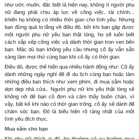
như ước muốn, đặc biệt là hiện nay, không ít người phụ
nữ đang phải chịu áp lực về công việc, tài chính...
khiến họ không có nhiều thời gian cho tình yêu. Nhưng
bạn đừng quá lo lắng về điều đó, bởi khi bạn gặp được
một người phụ nữ yêu bạn thật lòng, họ sẽ luôn biết
cách sắp xếp công việc và dành thời gian trọn vẹn bên
bạn. Mặc dù bạn không yêu cầu nhưng cô ấy vẫn sẵn
sàng làm mọi thứ cùng bạn khi cô ấy có thời gian.
Điều đó, được thể hiện qua nhiều hành động như: Cô ấy
dành những ngày nghỉ để đi du lịch cùng bạn hoặc làm
những điều bạn thích như xem phim, đi mua sắm hoặc
dọn dẹp nhà cửa.. Người phụ nữ khi yêu thật lòng sẽ
không nỡ để bạn cô đơn và cảm thấy buồn chán, vì
vậy, bất kể khi nào có thời gian trống, cô ấy sẽ dành để
chăm sóc bạn. Đó là biểu hiện rõ ràng nhất của một
tình yêu đích thực.
Mua sắm cho bạn
Khi phụ nữ thích ai đó, họ thường có xu hướng mua