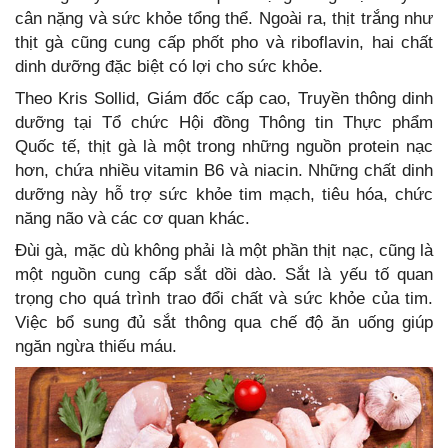
cân nặng và sức khỏe tổng thể. Ngoài ra, thịt trắng như
thịt gà cũng cung cấp phốt pho và riboflavin, hai chất
dinh dưỡng đặc biệt có lợi cho sức khỏe.
Theo Kris Sollid, Giám đốc cấp cao, Truyền thông dinh
dưỡng tại Tổ chức Hội đồng Thông tin Thực phẩm
Quốc tế, thịt gà là một trong những nguồn protein nạc
hơn, chứa nhiều vitamin B6 và niacin. Những chất dinh
dưỡng này hỗ trợ sức khỏe tim mạch, tiêu hóa, chức
năng não và các cơ quan khác.
Đùi gà, mặc dù không phải là một phần thịt nạc, cũng là
một nguồn cung cấp sắt dồi dào. Sắt là yếu tố quan
trọng cho quá trình trao đổi chất và sức khỏe của tim.
Việc bổ sung đủ sắt thông qua chế độ ăn uống giúp
ngăn ngừa thiếu máu.