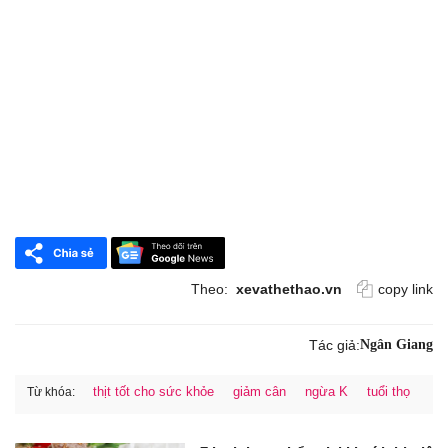
Theo:
xevathethao.vn
copy link
Tác giả:
Ngân Giang
thịt tốt cho sức khỏe
giảm cân
ngừa K
tuổi thọ
Từ khóa: