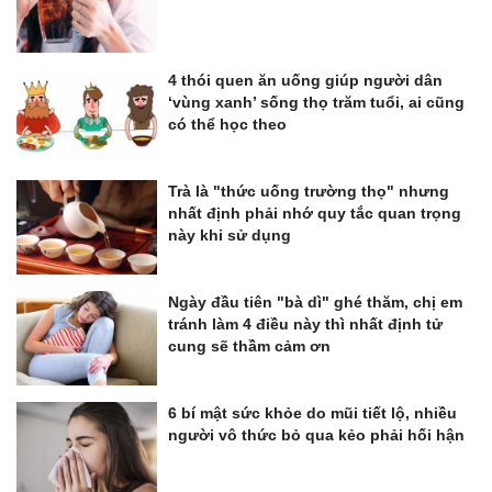
4 thói quen ăn uống giúp người dân
‘vùng xanh’ sống thọ trăm tuổi, ai cũng
có thể học theo
Trà là "thức uống trường thọ" nhưng
nhất định phải nhớ quy tắc quan trọng
này khi sử dụng
Ngày đầu tiên "bà dì" ghé thăm, chị em
tránh làm 4 điều này thì nhất định tử
cung sẽ thầm cảm ơn
6 bí mật sức khỏe do mũi tiết lộ, nhiều
người vô thức bỏ qua kẻo phải hối hận