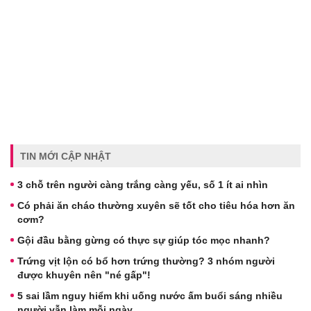
TIN MỚI CẬP NHẬT
3 chỗ trên người càng trắng càng yếu, số 1 ít ai nhìn
Có phải ăn cháo thường xuyên sẽ tốt cho tiêu hóa hơn ăn
cơm?
Gội đầu bằng gừng có thực sự giúp tóc mọc nhanh?
Trứng vịt lộn có bổ hơn trứng thường? 3 nhóm người
được khuyên nên "né gấp"!
5 sai lầm nguy hiểm khi uống nước ấm buổi sáng nhiều
người vẫn làm mỗi ngày