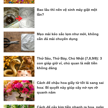
Bao lâu thì nên vệ sinh máy giặt một
lần?
Mẹo mài kéo sắc lẹm như mới, không
cần đá mài chuyên dụng
Thứ Sáu, Thứ Bảy, Chủ Nhật (7,8,9/8): 3
con giáp giữ ví, chủ quan là mất tiền
không đáng
Cách để chậu hoa giấy từ tốt lá sang sai
hoa: Bí quyết này giúp cây nở rực rỡ
quanh năm
Cách để cây kim tiền nhanh ra hoa, rước