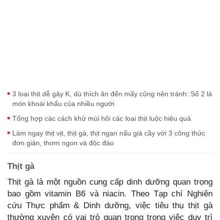
3 loại thịt dễ gây K, dù thích ăn đến mấy cũng nên tránh: Số 2 là
món khoái khẩu của nhiều người
Tổng hợp các cách khử mùi hôi các loại thịt luộc hiệu quả
Làm ngay thịt vịt, thịt gà, thịt ngan nấu giả cầy với 3 công thức
đơn giản, thơm ngon và độc đáo
Thịt gà
Thịt gà là một nguồn cung cấp dinh dưỡng quan trọng
bao gồm vitamin B6 và niacin. Theo Tạp chí Nghiên
cứu Thực phẩm & Dinh dưỡng, việc tiêu thụ thịt gà
thường xuyên có vai trò quan trọng trong việc duy trì