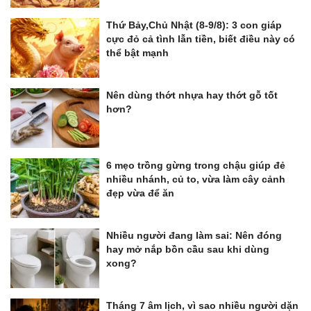
Thứ Bảy,Chủ Nhật (8-9/8): 3 con giáp
cực đỏ cả tình lẫn tiền, biết điều này có
thể bật mạnh
Nên dùng thớt nhựa hay thớt gỗ tốt
hơn?
6 mẹo trồng gừng trong chậu giúp đẻ
nhiều nhánh, củ to, vừa làm cây cảnh
đẹp vừa để ăn
Nhiều người đang làm sai: Nên đóng
hay mở nắp bồn cầu sau khi dùng
xong?
Tháng 7 âm lịch, vì sao nhiều người dặn