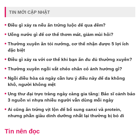
TIN MỚI CẬP NHẬT
Điều gì xảy ra nếu ăn trứng luộc để qua đêm?
Uống nước gì để cơ thể thơm mát, giảm mùi hôi?
Thường xuyên ăn tỏi nướng, cơ thể nhận được 5 lợi ích
đặc biệt
Điều gì xảy ra với cơ thể khi bạn ăn đu đủ thường xuyên?
Thường xuyên ngồi vắt chéo chân có ảnh hưởng gì?
Ngồi điều hòa cả ngày cần lưu ý điều này để da không
khô, người không mệt
Ung thư đại trực tràng ngày càng gia tăng: Bác sĩ cảnh báo
3 nguồn vi nhựa nhiều người vẫn dùng mỗi ngày
Ai cũng ăn trứng vịt lộn để bổ sung canxi và protein,
nhưng phần giàu dinh dưỡng nhất lại thường bị bỏ đi
Tin nên đọc