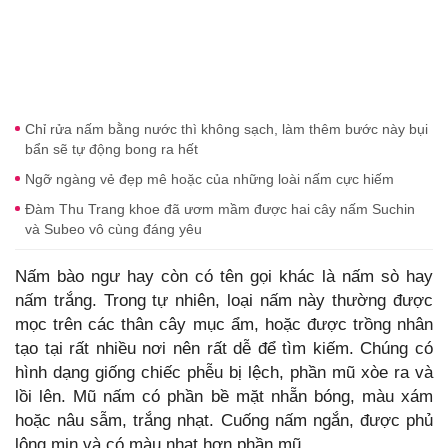
Chỉ rửa nấm bằng nước thì không sạch, làm thêm bước này bụi
bẩn sẽ tự động bong ra hết
Ngỡ ngàng vẻ đẹp mê hoặc của những loài nấm cực hiếm
Đàm Thu Trang khoe đã ươm mầm được hai cây nấm Suchin
và Subeo vô cùng đáng yêu
Nấm bào ngư hay còn có tên gọi khác là nấm sò hay
nấm trắng. Trong tự nhiên, loại nấm này thường được
mọc trên các thân cây mục ẩm, hoặc được trồng nhân
tạo tại rất nhiều nơi nên rất dễ để tìm kiếm. Chúng có
hình dạng giống chiếc phễu bị lệch, phần mũ xòe ra và
lồi lên. Mũ nấm có phần bề mặt nhẵn bóng, màu xám
hoặc nâu sẫm, trắng nhạt. Cuống nấm ngắn, được phủ
lông mịn và có màu nhạt hơn phần mũ.