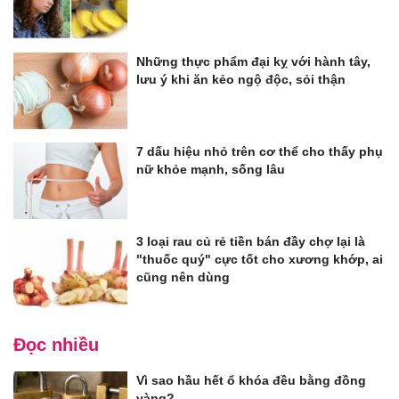
Những thực phẩm đại kỵ với hành tây,
lưu ý khi ăn kẻo ngộ độc, sỏi thận
7 dấu hiệu nhỏ trên cơ thể cho thấy phụ
nữ khỏe mạnh, sống lâu
3 loại rau củ rẻ tiền bán đầy chợ lại là
"thuốc quý" cực tốt cho xương khớp, ai
cũng nên dùng
Đọc nhiều
Vì sao hầu hết ổ khóa đều bằng đồng
vàng?