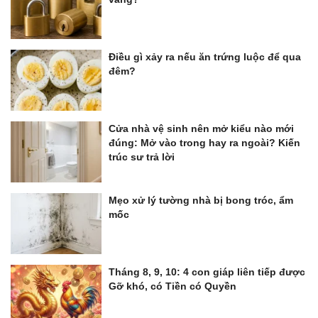
Điều gì xảy ra nếu ăn trứng luộc để qua
đêm?
Cửa nhà vệ sinh nên mở kiểu nào mới
đúng: Mở vào trong hay ra ngoài? Kiến
trúc sư trả lời
Mẹo xử lý tường nhà bị bong tróc, ẩm
mốc
Tháng 8, 9, 10: 4 con giáp liên tiếp được
Gỡ khó, có Tiền có Quyền