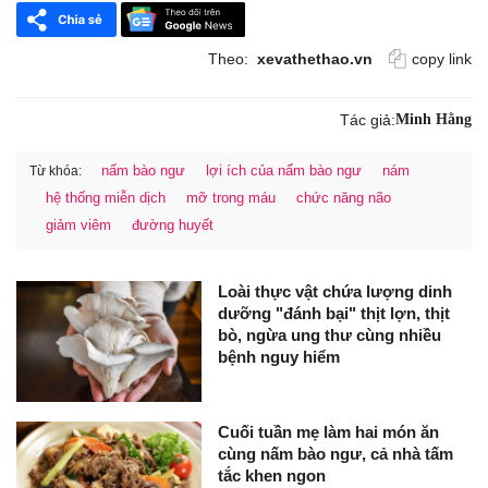
Theo:
xevathethao.vn
copy link
Tác giả:
Minh Hằng
nấm bào ngư
lợi ích của nấm bào ngư
nám
Từ khóa:
hệ thống miễn dịch
mỡ trong máu
chức năng não
giảm viêm
đường huyết
Loài thực vật chứa lượng dinh
dưỡng "đánh bại" thịt lợn, thịt
bò, ngừa ung thư cùng nhiều
bệnh nguy hiểm
Cuối tuần mẹ làm hai món ăn
cùng nấm bào ngư, cả nhà tấm
tắc khen ngon