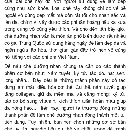
của loại chè này đối với người sử dụng về làm đẹp
cũng như sức khỏe. Loại chè này không chỉ có vẻ bề
ngoài vô cùng đẹp mắt mà còn rất tốt cho nhan sắc và
làn da, chính vì vậy được các phi tần hoàng hậu xa xưa
trong cung vô cùng yêu thích. Và cho đến tận bây giờ,
chè dưỡng nhan vẫn là món ăn phổ biến được rất nhiều
cô gái Trung Quốc sử dụng hàng ngày để làm đẹp da và
ngăn ngừa lão hóa, thời gian gần đây trở nên vô cùng
nổi tiếng với các chị em Việt Nam.
Để nấu chè dưỡng nhan chúng ta cần có các thành
phần cơ bản như: Nấm tuyết, kỷ tử, táo đỏ, hạt sen,
long nhãn… Đây đều là những thành phần này có tác
dụng làm mát, điều hòa cơ thể. Cụ thể, nấm tuyết giúp
tăng collagen, giữ da mềm mại và căng mọng; kỷ tử,
táo đỏ bổ sung vitamin, kích thích tuần hoàn máu giúp
da hồng hào… Hiện nay, người ta thường đóng những
thành phần để làm chè dưỡng nhan đóng thành một túi
tiện dụng. Tuy nhiên, bạn nên chọn những cơ sở bán
chè uy tín, nguyên liệu cụ thể và chất lượng để tránh