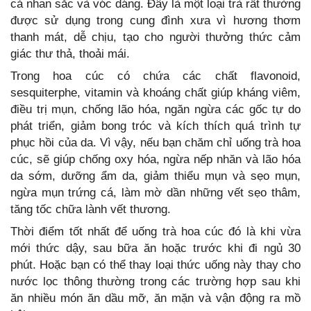
cả nhan sắc và vóc dáng. Đây là một loại trà rất thường
được sử dụng trong cung đình xưa vì hương thơm
thanh mát, dễ chịu, tạo cho người thưởng thức cảm
giác thư thả, thoải mái.
Trong hoa cúc có chứa các chất flavonoid,
sesquiterphe, vitamin và khoáng chất giúp kháng viêm,
điều trị mụn, chống lão hóa, ngăn ngừa các gốc tự do
phát triển, giảm bong tróc và kích thích quá trình tự
phục hồi của da. Vì vậy, nếu bạn chăm chỉ uống trà hoa
cúc, sẽ giúp chống oxy hóa, ngừa nếp nhăn và lão hóa
da sớm, dưỡng ẩm da, giảm thiểu mụn và sẹo mụn,
ngừa mụn trứng cá, làm mờ dần những vết sẹo thâm,
tăng tốc chữa lành vết thương.
Thời điểm tốt nhất để uống trà hoa cúc đó là khi vừa
mới thức dậy, sau bữa ăn hoặc trước khi đi ngủ 30
phút. Hoặc bạn có thể thay loại thức uống này thay cho
nước lọc thông thường trong các trường hợp sau khi
ăn nhiều món ăn dầu mỡ, ăn mặn và vận động ra mồ