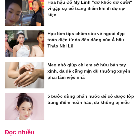
Hoa hậu Đỗ Mỹ Linh "dở khóc dở cười"
vì gặp sự cố trang điểm khi đi dự sự
kiện
Học lỏm tips chăm sóc vẻ ngoài đẹp
toàn diện từ da đến dáng của Á hậu
Thảo Nhi Lê
Mẹo nhỏ giúp chị em sở hữu bàn tay
xinh, da dẻ căng mịn dù thường xuyên
phải làm việc nhà
5 bước dùng phấn nước để có được lớp
trang điểm hoàn hảo, da không bị mốc
Đọc nhiều