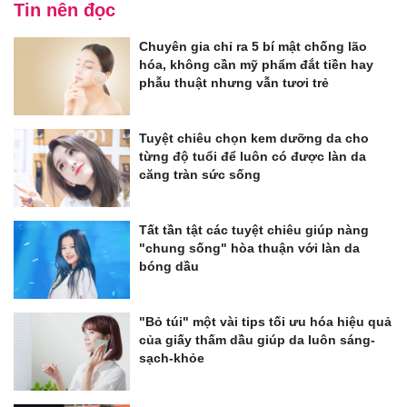
Tin nên đọc
Chuyên gia chỉ ra 5 bí mật chống lão
hóa, không cần mỹ phẩm đắt tiền hay
phẫu thuật nhưng vẫn tươi trẻ
Tuyệt chiêu chọn kem dưỡng da cho
từng độ tuổi để luôn có được làn da
căng tràn sức sống
Tất tần tật các tuyệt chiêu giúp nàng
"chung sống" hòa thuận với làn da
bóng dầu
"Bỏ túi" một vài tips tối ưu hóa hiệu quả
của giấy thấm dầu giúp da luôn sáng-
sạch-khỏe