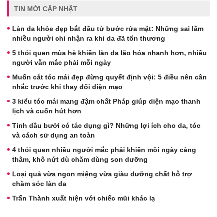
TIN MỚI CẬP NHẬT
Làn da khỏe đẹp bắt đầu từ bước rửa mặt: Những sai lầm
nhiều người chỉ nhận ra khi da đã tổn thương
5 thói quen mùa hè khiến làn da lão hóa nhanh hơn, nhiều
người vẫn mắc phải mỗi ngày
Muốn cắt tóc mái đẹp đừng quyết định vội: 5 điều nên cân
nhắc trước khi thay đổi diện mạo
3 kiểu tóc mái mang đậm chất Pháp giúp diện mạo thanh
lịch và cuốn hút hơn
Tinh dầu bưởi có tác dụng gì? Những lợi ích cho da, tóc
và cách sử dụng an toàn
4 thói quen nhiều người mắc phải khiến môi ngày càng
thâm, khô nứt dù chăm dùng son dưỡng
Loại quả vừa ngon miệng vừa giàu dưỡng chất hỗ trợ
chăm sóc làn da
Trấn Thành xuất hiện với chiếc mũi khác lạ