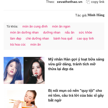
Theo:
xevathethao.vn
copy link
Tác giả:
Minh Hằng
món ăn cung đình
món ăn ngon
Từ khóa:
món ăn dưỡng nhan
dưỡng nhan
nấu ăn
sức khỏe
làm đẹp
chè dưỡng nhan
bánh hoa quế
cao quy linh
trà hoa cúc
món ăn
Mỹ nhân Hàn gợi ý loạt bữa sáng
vừa giữ dáng, tránh tích mỡ
thừa lại đẹp da
Bị nổi mụn có nên "quy tội" cho
mì tôm, câu trả lời của bác sĩ gây
bất ngờ