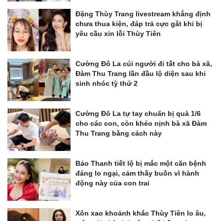
Đặng Thùy Trang livestream khẳng định
chưa thua kiện, đáp trả cực gắt khi bị
yêu cầu xin lỗi Thùy Tiên
Cường Đô La cúi người đi tất cho bà xã,
Đàm Thu Trang lần đầu lộ diện sau khi
sinh nhóc tỳ thứ 2
Cường Đô La tự tay chuẩn bị quà 1/6
cho các con, còn khéo nịnh bà xã Đàm
Thu Trang bằng cách này
Bảo Thanh tiết lộ bị mắc một căn bệnh
đáng lo ngại, cảm thấy buồn vì hành
động này của con trai
Xôn xao khoảnh khắc Thùy Tiên lo âu,