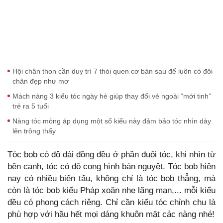
Hội chân thon cần duy trì 7 thói quen cơ bản sau để luôn có đôi
chân đẹp như mơ
Mách nàng 3 kiểu tóc ngày hè giúp thay đổi vẻ ngoài “mới tinh”
trẻ ra 5 tuổi
Nàng tóc mỏng áp dụng một số kiểu này đảm bảo tóc nhìn dày
lên trông thấy
Tóc bob có độ dài đồng đều ở phần đuôi tóc, khi nhìn từ
bên cạnh, tóc có độ cong hình bán nguyệt. Tóc bob hiện
nay có nhiều biến tấu, không chỉ là tóc bob thẳng, mà
còn là tóc bob kiểu Pháp xoăn nhẹ lãng mạn,... mỗi kiểu
đều có phong cách riêng. Chỉ cần kiểu tóc chỉnh chu là
phù hợp với hầu hết mọi dáng khuôn mặt các nàng nhé!