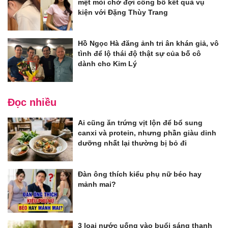
mệt mỏi chờ đợi công bố kết quả vụ
kiện với Đặng Thùy Trang
Hồ Ngọc Hà đăng ảnh tri ân khán giả, vô
tình để lộ thái độ thật sự của bố cô
dành cho Kim Lý
Đọc nhiều
Ai cũng ăn trứng vịt lộn để bổ sung
canxi và protein, nhưng phần giàu dinh
dưỡng nhất lại thường bị bỏ đi
Đàn ông thích kiểu phụ nữ béo hay
mảnh mai?
3 loại nước uống vào buổi sáng thanh