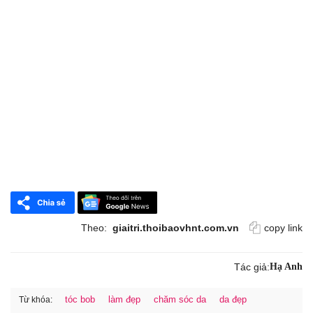
Theo:
giaitri.thoibaovhnt.com.vn
copy link
Tác giả:
Hạ Anh
tóc bob
làm đẹp
chăm sóc da
da đẹp
Từ khóa: