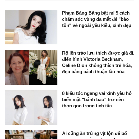
Phạm Băng Băng bật mí 5 cách
chăm sóc vùng da mắt để "bảo
tồn" vẻ ngoài yêu kiều, xinh đẹp
Rộ lên trào lưu thích được già đi,
điển hình Victoria Beckham,
Celine Dion không thích trẻ hóa,
đẹp bằng cách thuận lão hóa
8 kiểu tóc ngang vai xinh yêu hô
biến mặt "bánh bao" trở nên
thon gọn trong tích tắc
Ai cũng ăn trứng vịt lộn để bổ