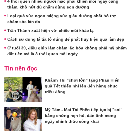
4 thói quen nhiều người mắc phải khiến môi ngày càng
thâm, khô nứt dù chăm dùng son dưỡng
Loại quả vừa ngon miệng vừa giàu dưỡng chất hỗ trợ
chăm sóc làn da
Trấn Thành xuất hiện với chiếc mũi khác lạ
Cách sử dụng lá tía tô đúng để phát huy hiệu quả làm đẹp
Ở tuổi 39, điều giúp làm chậm lão hóa không phải mỹ phẩm
đắt tiền mà là 3 thói quen mỗi ngày
Tin nên đọc
Khánh Thi "chơi lớn" tặng Phan Hiển
quà Tết thiếu nhi lên đến hàng chục
triệu đồng
Mỹ Tâm - Mai Tài Phến tiếp tục bị "soi"
bằng chứng hẹn hò, dân tình mong
ngày chính thức công khai