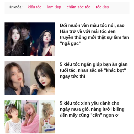
kiểu tóc
làm đẹp
chăm sóc tóc
tóc đẹp
Từ khóa:
Đổi muôn vàn màu tóc nổi, sao
Hàn trở về với mái tóc đen
truyền thống mới thật sự làm fan
"ngã gục"
5 kiểu tóc ngắn giúp bạn ăn gian
tuổi tác, nhan sắc sẽ "khác bọt"
ngay tức thì
5 kiểu tóc xinh yêu dành cho
ngày mưa gió, nàng lười biếng
đến mấy cũng "cân" ngon ơ