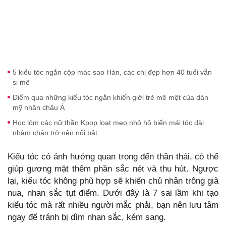
5 kiểu tóc ngắn cộp mác sao Hàn, các chị đẹp hơn 40 tuổi vẫn
si mê
Điểm qua những kiểu tóc ngắn khiến giới trẻ mê mệt của dàn
mỹ nhân châu Á
Học lỏm các nữ thần Kpop loạt mẹo nhỏ hô biến mái tóc dài
nhàm chán trở nên nổi bật
Kiểu tóc có ảnh hưởng quan trọng đến thần thái, có thể
giúp gương mặt thêm phần sắc nét và thu hút. Ngược
lại, kiểu tóc không phù hợp sẽ khiến chủ nhân trông già
nua, nhan sắc tụt điểm. Dưới đây là 7 sai lầm khi tạo
kiểu tóc mà rất nhiều người mắc phải, bạn nên lưu tâm
ngay để tránh bị dìm nhan sắc, kém sang.