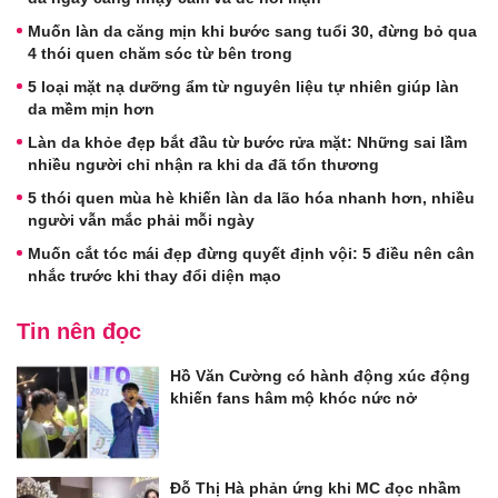
Muốn làn da căng mịn khi bước sang tuổi 30, đừng bỏ qua
4 thói quen chăm sóc từ bên trong
5 loại mặt nạ dưỡng ẩm từ nguyên liệu tự nhiên giúp làn
da mềm mịn hơn
Làn da khỏe đẹp bắt đầu từ bước rửa mặt: Những sai lầm
nhiều người chỉ nhận ra khi da đã tổn thương
5 thói quen mùa hè khiến làn da lão hóa nhanh hơn, nhiều
người vẫn mắc phải mỗi ngày
Muốn cắt tóc mái đẹp đừng quyết định vội: 5 điều nên cân
nhắc trước khi thay đổi diện mạo
Tin nên đọc
Hồ Văn Cường có hành động xúc động
khiến fans hâm mộ khóc nức nở
Đỗ Thị Hà phản ứng khi MC đọc nhầm