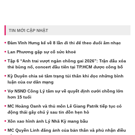
TIN MỚI CẬP NHẬT
Đàm Vĩnh Hưng kể về 8 lần đi thi để theo đuổi âm nhạc
Lan Phương gặp sự cố sức khoẻ
Tập 6 “Anh trai vượt ngàn chông gai 2026”: Trận đấu xóa
thẻ bùng nổ, concert đầu tiên tại TP.HCM được công bố
Kỳ Duyên chia sẻ tâm trạng tủi thân khi đọc những bình
luận của cư dân mạng
Vợ NSND Công Lý tâm sự về quyết định cưới chồng lớn
hơn 15 tuổi
MC Hoàng Oanh và thủ môn Lê Giang Patrik tiếp tục có
động thái gây chú ý sau tin đồn hẹn hò
Xôn xao hình ảnh Lý Nhã Kỳ mang bầu
MC Quyền Linh đăng ảnh của bản thân và phủ nhận điều