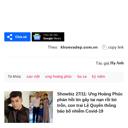
Theo:
khoevadep.com.vn
copy link
Tác giả:
Hạ Anh
sao việt
ưng hoàng phúc
ba xa
kỷ niệm
Từ khóa:
Showbiz 27/11: Ưng Hoàng Phúc
phản hồi tin gây tai nạn rồi bỏ
trốn, con trai Lệ Quyên thông
báo bố nhiễm Covid-19