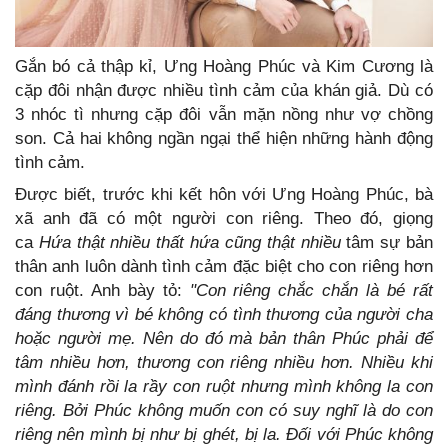
Gắn bó cả thập kỉ, Ưng Hoàng Phúc và Kim Cương là
cặp đôi nhận được nhiều tình cảm của khán giả. Dù có
3 nhóc tì nhưng cặp đôi vẫn mặn nồng như vợ chồng
son. Cả hai không ngần ngại thể hiện những hành động
tình cảm.
Được biết, trước khi kết hôn với Ưng Hoàng Phúc, bà
xã anh đã có một người con riêng. Theo đó, giọng
ca
Hứa thật nhiều thất hứa cũng thật nhiều
tâm sự bản
thân anh luôn dành tình cảm đặc biệt cho con riêng hơn
con ruột. Anh bày tỏ:
"Con riêng chắc chắn là bé rất
đáng thương vì bé không có tình thương của người cha
hoặc người mẹ. Nên do đó mà bản thân Phúc phải để
tâm nhiều hơn, thương con riêng nhiều hơn. Nhiều khi
mình đánh rồi la rầy con ruột nhưng mình không la con
riêng. Bởi Phúc không muốn con có suy nghĩ là do con
riêng nên mình bị như bị ghét, bị la. Đối với Phúc không