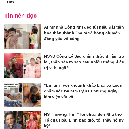
này
Tin nên đọc
Ái nữ nhà Đông Nhi đeo túi hiệu đắt tiền
hóa thân thành "bà tám" hóng chuyện
đáng yêu vô cùng
NSND Công Lý Sau chính thức đi làm trở
lại, thần sắc ra sao sau nhiều tháng điều
trị vì bị ngã?
"Lụi tim" với khoảnh khắc Lisa và Leon
chăm sóc ba Kim Lý sau những ngày
làm việc vất vả
NS Thương Tín: "Tôi chưa đến Nhà thờ
Tổ của Hoài Linh bao giờ, tôi thấy nó kỳ
kỳ"