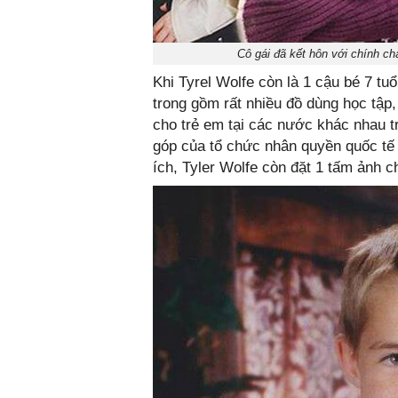
Cô gái đã kết hôn với chính ch
Khi Tyrel Wolfe còn là 1 cậu bé 7 tu
trong gồm rất nhiều đồ dùng học tậ
cho trẻ em tại các nước khác nhau t
góp của tổ chức nhân quyền quốc tế
ích, Tyler Wolfe còn đặt 1 tấm ảnh 