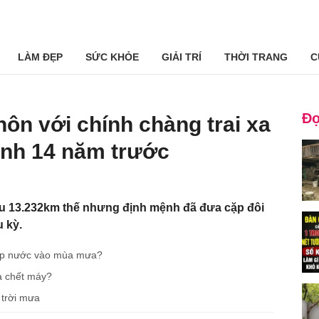
LÀM ĐẸP
SỨC KHỎE
GIẢI TRÍ
THỜI TRANG
C
Đọ
hôn với chính chàng trai xa
ình 14 năm trước
u 13.232km thế nhưng định mệnh đã đưa cặp đôi
u kỳ.
ngập nước vào mùa mưa?
và chết máy?
 trời mưa