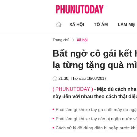
XÃ HỘI
TỔ ẤM
LÀM MẸ
Trang chủ
Xã hội
Bất ngờ cô gái kết 
lạ từng tặng quà m
21:30, Thứ sáu 18/08/2017
( PHUNUTODAY )
-
Mặc dù cách nha
này đến với nhau theo cách thật diệ
Phải làm gì khi xe tay ga chết máy do 
Phải làm gì khi xe tay côn bị ngập nước 
Cách xử lý đồ dùng điện bị ngập nước khi