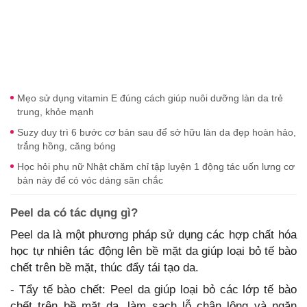
Mẹo sử dụng vitamin E đúng cách giúp nuôi dưỡng làn da trẻ
trung, khỏe mạnh
Suzy duy trì 6 bước cơ bản sau để sở hữu làn da đẹp hoàn hảo,
trắng hồng, căng bóng
Học hỏi phụ nữ Nhật chăm chỉ tập luyện 1 động tác uốn lưng cơ
bản này để có vóc dáng săn chắc
Peel da có tác dụng gì?
Peel da là một phương pháp sử dụng các hợp chất hóa
học tự nhiên tác động lên bề mặt da giúp loại bỏ tế bào
chết trên bề mặt, thúc đẩy tái tạo da.
- Tẩy tế bào chết: Peel da giúp loại bỏ các lớp tế bào
chết trên bề mặt da, làm sạch lỗ chân lông và ngăn