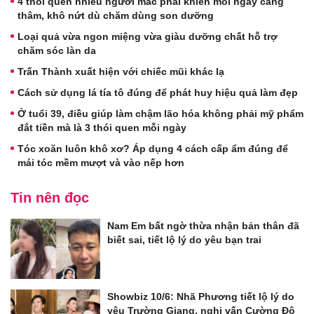
4 thói quen nhiều người mắc phải khiến môi ngày càng
thâm, khô nứt dù chăm dùng son dưỡng
Loại quả vừa ngon miệng vừa giàu dưỡng chất hỗ trợ
chăm sóc làn da
Trấn Thành xuất hiện với chiếc mũi khác lạ
Cách sử dụng lá tía tô đúng để phát huy hiệu quả làm đẹp
Ở tuổi 39, điều giúp làm chậm lão hóa không phải mỹ phẩm
đắt tiền mà là 3 thói quen mỗi ngày
Tóc xoăn luôn khô xơ? Áp dụng 4 cách cấp ẩm đúng để
mái tóc mềm mượt và vào nếp hơn
Tin nên đọc
Nam Em bất ngờ thừa nhận bản thân đã
biết sai, tiết lộ lý do yêu bạn trai
Showbiz 10/6: Nhã Phương tiết lộ lý do
yêu Trường Giang, nghi vấn Cường Đô