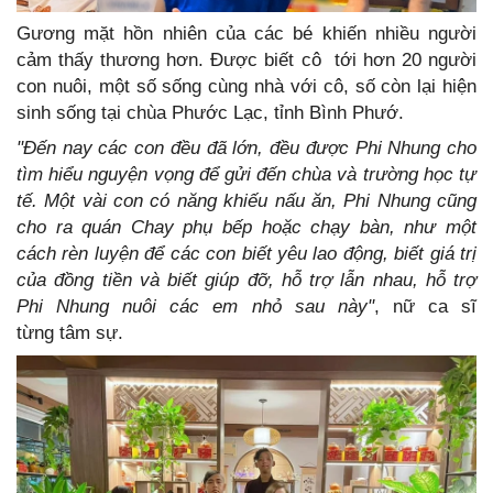
Gương mặt hồn nhiên của các bé khiến nhiều người
cảm thấy thương hơn. Được biết cô tới hơn 20 người
con nuôi, một số sống cùng nhà với cô, số còn lại hiện
sinh sống tại chùa Phước Lạc, tỉnh Bình Phướ.
"Đến nay các con đều đã lớn, đều được Phi Nhung cho
tìm hiểu nguyện vọng để gửi đến chùa và trường học tự
tế. Một vài con có năng khiếu nấu ăn, Phi Nhung cũng
cho ra quán Chay phụ bếp hoặc chạy bàn, như một
cách rèn luyện để các con biết yêu lao động, biết giá trị
của đồng tiền và biết giúp đỡ, hỗ trợ lẫn nhau, hỗ trợ
Phi Nhung nuôi các em nhỏ sau này"
, nữ ca sĩ
từng tâm sự.