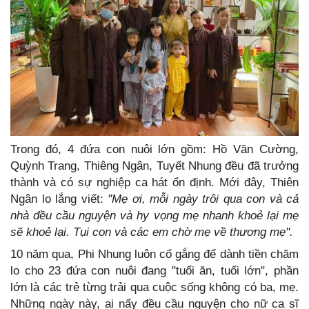
Trong đó, 4 đứa con nuôi lớn gồm: Hồ Văn Cường,
Quỳnh Trang, Thiêng Ngân, Tuyết Nhung đều đã trưởng
thành và có sự nghiệp ca hát ổn định. Mới đây, Thiên
Ngân lo lắng viết:
"Mẹ ơi, mỗi ngày trôi qua con và cả
nhà đều cầu nguyện và hy vọng mẹ nhanh khoẻ lại mẹ
sẽ khoẻ lại. Tụi con và các em chờ mẹ về thương mẹ".
10 năm qua, Phi Nhung luôn cố gắng để dành tiền chăm
lo cho 23 đứa con nuôi đang "tuổi ăn, tuổi lớn", phần
lớn là các trẻ từng trải qua cuộc sống không có ba, mẹ.
Những ngày này, ai nấy đều cầu nguyện cho nữ ca sĩ