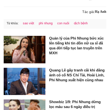
Tác giả:
Hạ Anh
sao việt
phi nhung
con nuôi
dịch bệnh
Từ khóa:
Quản lý của Phi Nhung bức xúc
lên tiếng khi tin đồn nữ ca sĩ đã
qua đời tiếp tục lan truyền trên
MXH
Quang Lê gây tranh cãi khi đăng
ảnh có cố NS Chí Tài, Hoài Linh,
Phi Nhung xuất hiện cùng nhau
Showbiz 1/9: Phi Nhung dừng
lọc máu sau 6 ngày điều trị