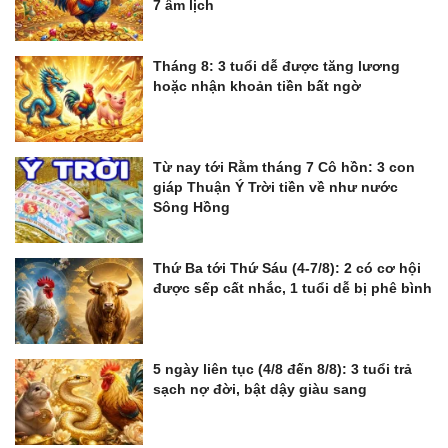
7 âm lịch
Tháng 8: 3 tuổi dễ được tăng lương
hoặc nhận khoản tiền bất ngờ
Từ nay tới Rằm tháng 7 Cô hồn: 3 con
giáp Thuận Ý Trời tiền về như nước
Sông Hồng
Thứ Ba tới Thứ Sáu (4-7/8): 2 có cơ hội
được sếp cất nhắc, 1 tuổi dễ bị phê bình
5 ngày liên tục (4/8 đến 8/8): 3 tuổi trả
sạch nợ đời, bật dậy giàu sang