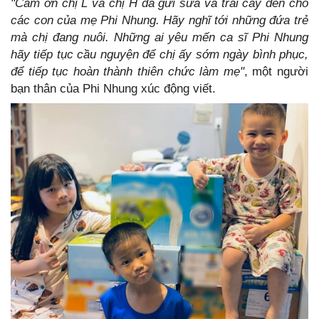
"Cảm ơn chị L và chị H đã gửi sữa và trái cây đến cho
các con của mẹ Phi Nhung. Hãy nghĩ tới những đứa trẻ
mà chị đang nuôi. Những ai yêu mến ca sĩ Phi Nhung
hãy tiếp tục cầu nguyện để chị ấy sớm ngày bình phục,
để tiếp tục hoàn thành thiên chức làm mẹ"
, một người
bạn thân của Phi Nhung xúc động viết.