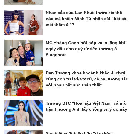
Nhan sắc của Lan Khuê trước kia thế
nào mà khiến Minh Tú nhận xét "bôi cái
môi thâm đi"?
MC Hoàng Oanh hồi hộp và lo lắng khi
ngày đầu cho quý tử đến trường ở
Singapore
Đan Trường khoe khoảnh khắc đi chơi
cùng con trai và vợ cũ, cả hai tương tác
với nhau hết sức thân thiết
Trưởng BTC "Hoa hậu Việt Nam" cấm á
hậu Phương Anh lấy chồng vì lý do này
Sao Việt xuất hiện hậu "dao kéo":