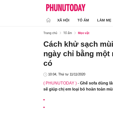
XÃ HỘI
TỔ ẤM
LÀM MẸ
Trang chủ
Tổ ấm
Mẹo vặt
Cách khử sạch mùi 
ngày chỉ bằng một 
có
10:04, Thứ tư 11/11/2020
( PHUNUTODAY )
-
Ghế sofa dùng lâ
sẽ giúp chị em loại bỏ hoàn toàn mùi