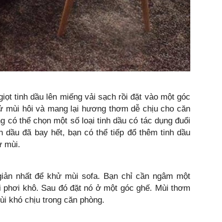
giọt tinh dầu lên miếng vải sạch rồi đặt vào một góc
ử mùi hôi và mang lại hương thơm dễ chịu cho căn
g có thể chọn một số loại tinh dầu có tác dụng đuổi
h dầu đã bay hết, bạn có thể tiếp đổ thêm tinh dầu
ử mùi.
iản nhất để khử mùi sofa. Bạn chỉ cần ngâm một
i phơi khô. Sau đó đặt nó ở một góc ghế. Mùi thơm
i khó chịu trong căn phòng.