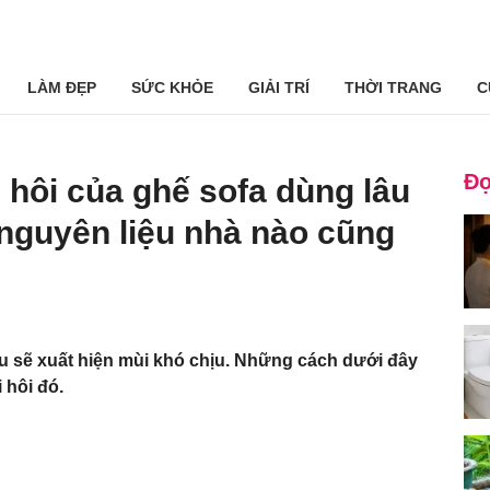
LÀM ĐẸP
SỨC KHỎE
GIẢI TRÍ
THỜI TRANG
C
Đọ
hôi của ghế sofa dùng lâu
nguyên liệu nhà nào cũng
u sẽ xuất hiện mùi khó chịu. Những cách dưới đây
 hôi đó.