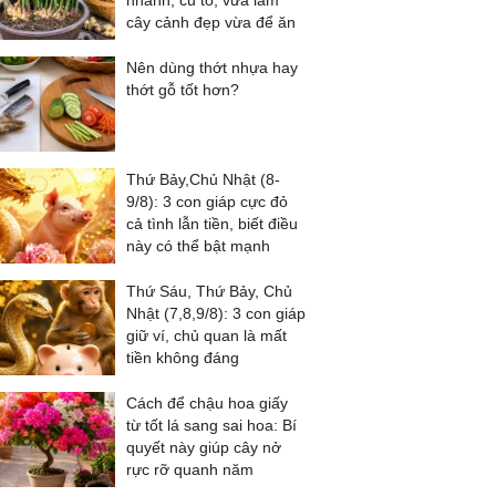
nhánh, củ to, vừa làm
cây cảnh đẹp vừa để ăn
Nên dùng thớt nhựa hay
thớt gỗ tốt hơn?
Thứ Bảy,Chủ Nhật (8-
9/8): 3 con giáp cực đỏ
cả tình lẫn tiền, biết điều
này có thể bật mạnh
Thứ Sáu, Thứ Bảy, Chủ
Nhật (7,8,9/8): 3 con giáp
giữ ví, chủ quan là mất
tiền không đáng
Cách để chậu hoa giấy
từ tốt lá sang sai hoa: Bí
quyết này giúp cây nở
rực rỡ quanh năm