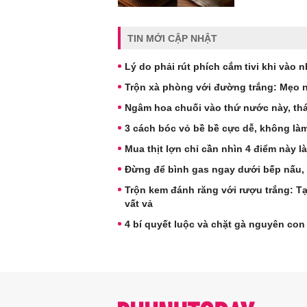
TIN MỚI CẬP NHẬT
Lý do phải rút phích cắm tivi khi vào n
Trộn xà phòng với đường trắng: Mẹo n
Ngâm hoa chuối vào thứ nước này, thái
3 cách bóc vỏ bề bề cực dễ, không làm 
Mua thịt lợn chỉ cần nhìn 4 điểm này là 
Đừng để bình gas ngay dưới bếp nấu, đ
Trộn kem đánh răng với rượu trắng: Tạ
vất vả
4 bí quyết luộc và chặt gà nguyên co