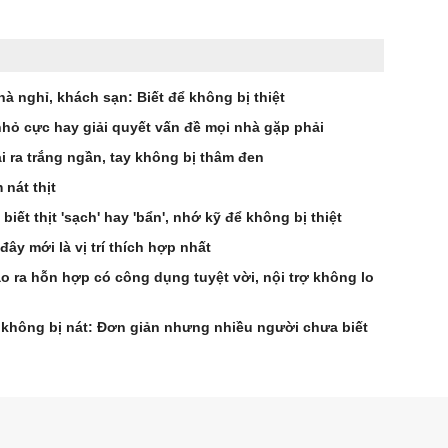
hà nghỉ, khách sạn: Biết để không bị thiệt
hỏ cực hay giải quyết vấn đề mọi nhà gặp phải
 ra trắng ngần, tay không bị thâm đen
nát thịt
biết thịt 'sạch' hay 'bẩn', nhớ kỹ để không bị thiệt
ây mới là vị trí thích hợp nhất
o ra hỗn hợp có công dụng tuyệt vời, nội trợ không lo
n không bị nát: Đơn giản nhưng nhiều người chưa biết