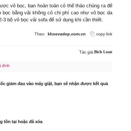
ược vỏ bọc, bạn hoàn toàn có thể tháo chúng ra để
ỏ bọc bằng vải không có chi phí cao như vỏ bọc da
3 bộ vỏ bọc vải sofa để sử dụng khi cần thiết.
Theo:
khoevadep.com.vn
copy link
Tác giả:
Bích Loan
a đình
uốc giảm đau vào máy giặt, bạn sẽ nhận được kết quả
g tồn tại hoặc đã xóa