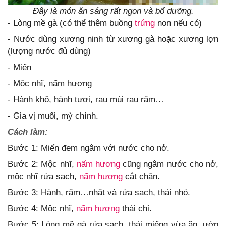
Đây là món ăn sáng rất ngon và bổ dưỡng.
- Lòng mề gà (có thể thêm buồng
trứng
non nếu có)
- Nước dùng xương ninh từ xương gà hoặc xương lợn
(lượng nước đủ dùng)
- Miến
- Mộc nhĩ, nấm hương
- Hành khô, hành tươi, rau mùi rau răm…
- Gia vị muối, mỳ chính.
Cách làm:
Bước 1: Miến đem ngâm với nước cho nở.
Bước 2: Mộc nhĩ,
nấm hương
cũng ngâm nước cho nở,
mộc nhĩ rửa sạch,
nấm hương
cắt chân.
Bước 3: Hành, răm…nhặt và rửa sạch, thái nhỏ.
Bước 4: Mộc nhĩ,
nấm hương
thái chỉ.
Bước 5: Lòng mề gà rửa sạch, thái miếng vừa ăn, ướp