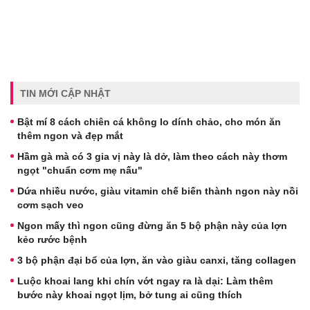
TIN MỚI CẬP NHẬT
Bật mí 8 cách chiên cá không lo dính chảo, cho món ăn
thêm ngon và đẹp mắt
Hầm gà mà có 3 gia vị này là dở, làm theo cách này thơm
ngọt "chuẩn cơm mẹ nấu"
Dứa nhiều nước, giàu vitamin chế biến thành ngon này nồi
cơm sạch veo
Ngon mấy thì ngon cũng đừng ăn 5 bộ phận này của lợn
kẻo rước bệnh
3 bộ phận đại bổ của lợn, ăn vào giàu canxi, tăng collagen
Luộc khoai lang khi chín vớt ngay ra là dại: Làm thêm
bước này khoai ngọt lịm, bở tung ai cũng thích