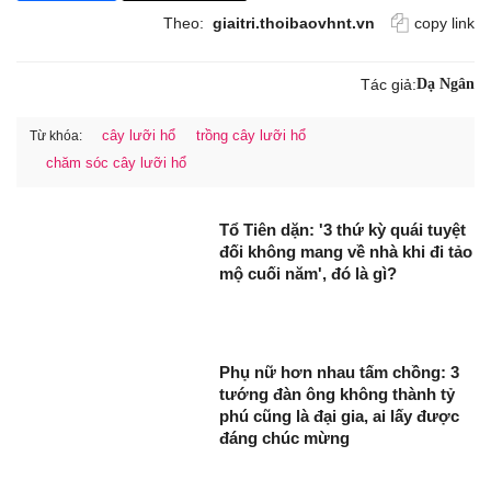
Theo:
giaitri.thoibaovhnt.vn
copy link
Tác giả:
Dạ Ngân
cây lưỡi hổ
trồng cây lưỡi hổ
Từ khóa:
chăm sóc cây lưỡi hổ
Tổ Tiên dặn: '3 thứ kỳ quái tuyệt
đối không mang về nhà khi đi tảo
mộ cuối năm', đó là gì?
Phụ nữ hơn nhau tấm chồng: 3
tướng đàn ông không thành tỷ
phú cũng là đại gia, ai lấy được
đáng chúc mừng