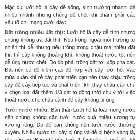
Mặc dù lưỡi hổ là cây dễ sống, sinh trưởng nhanh, đẻ
nhiều nhánh nhưng chúng dễ chết khi phạm phải các
yếu tố chí mạng dưới đây:
Đất trồng nhiều đất thịt:
Lưỡi hổ là cây dễ tính nhưng
chúng không ưa đất thịt. Nếu trồng ngoài môi trường tự
nhiên thì dễ nhưng nếu trồng trong chậu mà nhiều đất
thịt thì cây không thoáng khí, không thoát nước tốt nên
dễ úng nước chết. Do đó phải trồng đất tơi xốp pha cát.
Đất nên có độ kiềm cao để hợp với cây lưỡi hổ. Vào
mùa xuân khi rễ cây phát triển bạn nên thay chậu trồng
cây để cây tiếp tục và phát triển, khi thay chậu cần chú
ý chọn loại đất thêm 1/3 cát to đồng thời chú ý tới việc
thoát nước cho chậu cảnh để cây không bị úng.
Tưới nước nhiều:
Bản thân Lưỡi hổ là loài mọng nước
nên chúng không cần tưới nước quá nhiều tương tự
xương rồng. Do đó bạn không nên tưới nước thường
xuyên. Nhiều nước thì cây bị úng và dễ bị bệnh vàng lá,
rệp sâu bọ. Bạn chỉ nên tưới 1 lần/tuần là quá đủ đối