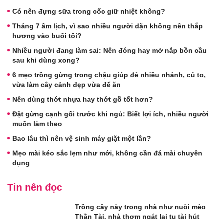
Có nên đựng sữa trong cốc giữ nhiệt không?
Tháng 7 âm lịch, vì sao nhiều người dặn không nên thắp
hương vào buổi tối?
Nhiều người đang làm sai: Nên đóng hay mở nắp bồn cầu
sau khi dùng xong?
6 mẹo trồng gừng trong chậu giúp đẻ nhiều nhánh, củ to,
vừa làm cây cảnh đẹp vừa để ăn
Nên dùng thớt nhựa hay thớt gỗ tốt hơn?
Đặt gừng cạnh gối trước khi ngủ: Biết lợi ích, nhiều người
muốn làm theo
Bao lâu thì nên vệ sinh máy giặt một lần?
Mẹo mài kéo sắc lẹm như mới, không cần đá mài chuyên
dụng
Tin nên đọc
Trồng cây này trong nhà như nuôi mèo
Thần Tài, nhà thơm ngát lại tụ tài hút