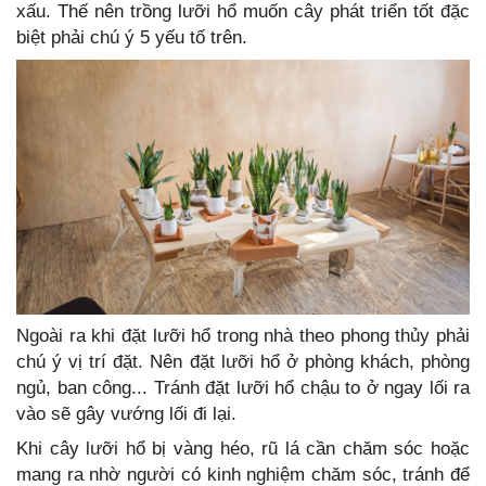
xấu. Thế nên trồng lưỡi hổ muốn cây phát triển tốt đặc
biệt phải chú ý 5 yếu tố trên.
Ngoài ra khi đặt lưỡi hổ trong nhà theo phong thủy phải
chú ý vị trí đặt. Nên đặt lưỡi hổ ở phòng khách, phòng
ngủ, ban công... Tránh đặt lưỡi hổ chậu to ở ngay lối ra
vào sẽ gây vướng lối đi lại.
Khi cây lưỡi hổ bị vàng héo, rũ lá cần chăm sóc hoặc
mang ra nhờ người có kinh nghiệm chăm sóc, tránh để