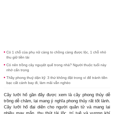
Có 1 chỗ của phụ nữ càng to chồng càng được lộc, 1 chỗ nhỏ
thu giữ tiền tài
Có nên trồng cây nguyệt quế trong nhà? Người thuộc tuổi này
nhớ cẩn trọng
Thầy phong thuỷ dặn kỹ: 3 thứ không đặt trong ví để tránh tiền
bạc cất cánh bay đi, làm mãi vẫn nghèo
Cây lưỡi hổ gần đây được xem là cây phong thủy dễ
trồng dễ chăm, lại mang ý nghĩa phong thủy rất tốt lành.
Cây lưỡi hổ đại diện cho người quân tử và mang lại
nhiều may mắn, thu thút tài lộc, trí tuệ và vượng khí