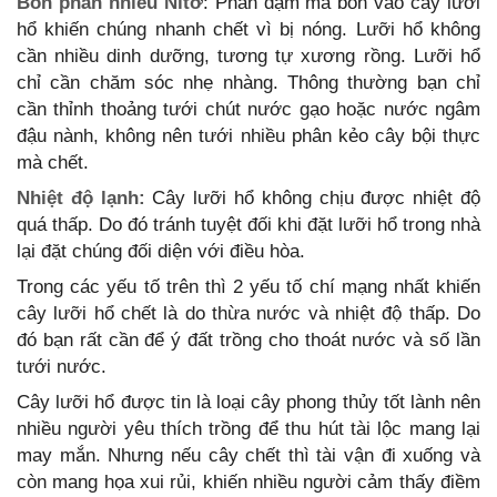
Bón phân nhiều Nitơ
: Phân đạm mà bón vào cây lưỡi
hổ khiến chúng nhanh chết vì bị nóng. Lưỡi hổ không
cần nhiều dinh dưỡng, tương tự xương rồng. Lưỡi hổ
chỉ cần chăm sóc nhẹ nhàng. Thông thường bạn chỉ
cần thỉnh thoảng tưới chút nước gạo hoặc nước ngâm
đậu nành, không nên tưới nhiều phân kẻo cây bội thực
mà chết.
Nhiệt độ lạnh:
Cây lưỡi hổ không chịu được nhiệt độ
quá thấp. Do đó tránh tuyệt đối khi đặt lưỡi hổ trong nhà
lại đặt chúng đối diện với điều hòa.
Trong các yếu tố trên thì 2 yếu tố chí mạng nhất khiến
cây lưỡi hổ chết là do thừa nước và nhiệt độ thấp. Do
đó bạn rất cần để ý đất trồng cho thoát nước và số lần
tưới nước.
Cây lưỡi hổ được tin là loại cây phong thủy tốt lành nên
nhiều người yêu thích trồng để thu hút tài lộc mang lại
may mắn. Nhưng nếu cây chết thì tài vận đi xuống và
còn mang họa xui rủi, khiến nhiều người cảm thấy điềm