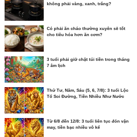
không phải vàng, xanh, trắng?
Có phải ăn cháo thường xuyên sẽ tốt
cho tiêu hóa hơn ăn cơm?
3 tuổi phải giữ chặt túi tiền trong tháng
7 âm lịch
Thứ Tư, Năm, Sáu (5, 6, 7/8): 3 tuổi Lộc
Tổ Soi Đường, Tiền Nhiều Như Nước
Từ 6/8 đến 12/8: 3 tuổi liên tục đón vận
may, tiền bạc nhiều vô kể