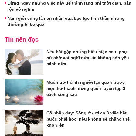
Dừng ngay những việc này để tránh lãng phí thời gian, bận
rộn vô nghĩa
Nam giới cũng là nạn nhân của bạo lực tinh thần nhưng
thường bị bỏ qua
Tin nên đọc
Nếu bắt gặp những biểu hiện sau, phụ
nữ chớ vội nghĩ nửa kia không còn yêu
mình nữa
Muốn trở thành người lạc quan trước
mọi thử thách, đừng quên luyện tập 3
cách sống sau
Cố nhân dạy: Sống ở đời có 3 việc bắt
buộc phải học, nếu không sẽ chẳng thể
khôn lên