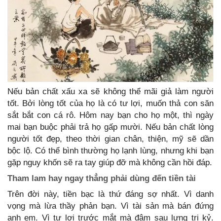
Nếu bản chất xấu xa sẽ không thể mãi giả làm người
tốt. Bởi lòng tốt của họ là có tư lợi, muốn thả con săn
sắt bắt con cá rô. Hôm nay bạn cho họ một, thì ngày
mai bạn buộc phải trả họ gấp mười. Nếu bản chất lòng
người tốt đẹp, theo thời gian chân, thiện, mỹ sẽ dần
bộc lộ. Có thể bình thường họ lạnh lùng, nhưng khi bạn
gặp nguy khốn sẽ ra tay giúp đỡ mà không cần hồi đáp.
Tham lam hay ngay thẳng phải dùng đến tiền tài
Trên đời này, tiền bạc là thứ đáng sợ nhất. Vì danh
vọng mà lừa thầy phản bạn. Vì tài sản mà bán đứng
anh em. Vì tư lợi trước mắt mà đâm sau lưng tri kỷ.