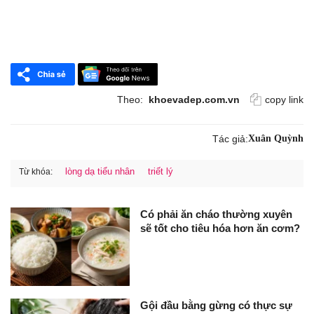
Theo:
khoevadep.com.vn
copy link
Tác giả:
Xuân Quỳnh
lòng dạ tiểu nhân
triết lý
Từ khóa:
Có phải ăn cháo thường xuyên
sẽ tốt cho tiêu hóa hơn ăn cơm?
Gội đầu bằng gừng có thực sự