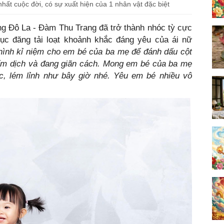
hất cuộc đời, có sự xuất hiện của 1 nhân vật đặc biệt
ng Đô La - Đàm Thu Trang đã trở thành nhóc tỳ cực
tục đăng tải loạt khoảnh khắc đáng yêu của ái nữ
hình kỉ niệm cho em bé của ba mẹ để đánh dấu cột
điểm dịch và đang giãn cách. Mong em bé của ba mẹ
ắc, lém lỉnh như bây giờ nhé. Yêu em bé nhiều vô