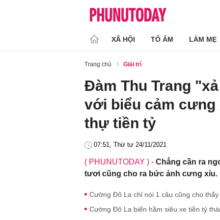
XÃ HỘI
TỔ ẤM
LÀM MẸ
Trang chủ
Giải trí
Đàm Thu Trang "xả 
với biểu cảm cưng x
thự tiền tỷ
07:51, Thứ tư 24/11/2021
( PHUNUTODAY )
-
Chẳng cần ra ngo
tươi cũng cho ra bức ảnh cưng xỉu.
Cường Đô La chỉ nói 1 câu cũng cho thấy 
Cường Đô La biến hầm siêu xe tiền tỷ th