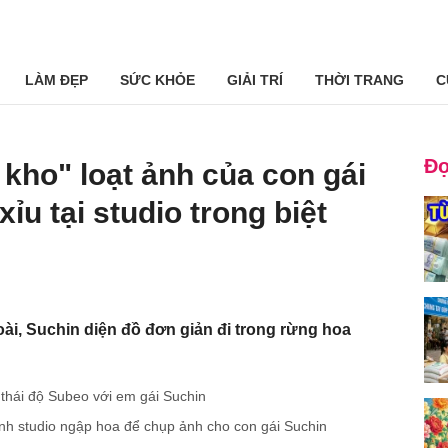
LÀM ĐẸP
SỨC KHỎE
GIẢI TRÍ
THỜI TRANG
C
Đọ
kho" loạt ảnh của con gái
ỉu tại studio trong biệt
ài, Suchin diện đồ đơn giản đi trong rừng hoa
thái độ Subeo với em gái Suchin
ành studio ngập hoa để chụp ảnh cho con gái Suchin