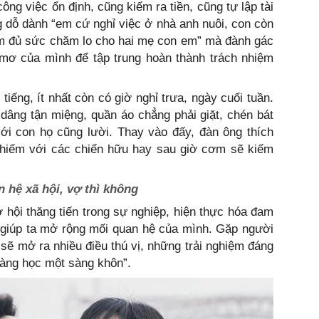
ông việc ổn định, cũng kiếm ra tiền, cũng tự lập tài
ng dỗ dành “em cứ nghỉ việc ở nhà anh nuôi, con còn
em đủ sức chăm lo cho hai mẹ con em” mà đành gác
 mơ của mình để tập trung hoàn thành trách nhiệm
tiếng, ít nhất còn có giờ nghỉ trưa, ngày cuối tuần.
 dâng tận miệng, quần áo chẳng phải giặt, chén bát
ới con họ cũng lười. Thay vào đấy, đàn ông thích
hiếm với các chiến hữu hay sau giờ cơm sẽ kiếm
 hệ xã hội, vợ thì không
ơ hội thăng tiến trong sự nghiệp, hiện thực hóa đam
 giúp ta mở rộng mối quan hệ của mình. Gặp người
 sẽ mở ra nhiều điều thú vị, những trải nghiệm đáng
đàng học một sàng khôn”.