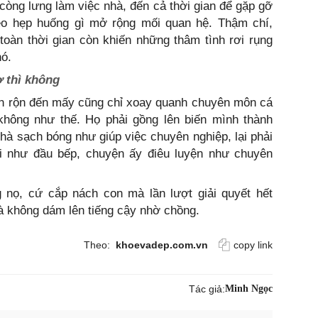
còng lưng làm việc nhà, đến cả thời gian để gặp gỡ
eo hẹp huống gì mở rộng mối quan hệ. Thậm chí,
oàn thời gian còn khiến những thâm tình rơi rụng
nó.
 thì không
ận rộn đến mấy cũng chỉ xoay quanh chuyên môn cá
hông như thế. Họ phải gồng lên biến mình thành
à sạch bóng như giúp việc chuyên nghiệp, lại phải
i như đầu bếp, chuyện ấy điêu luyện như chuyên
 nọ, cứ cắp nách con mà lần lượt giải quyết hết
 không dám lên tiếng cậy nhờ chồng.
Theo:
khoevadep.com.vn
copy link
Tác giả:
Minh Ngọc