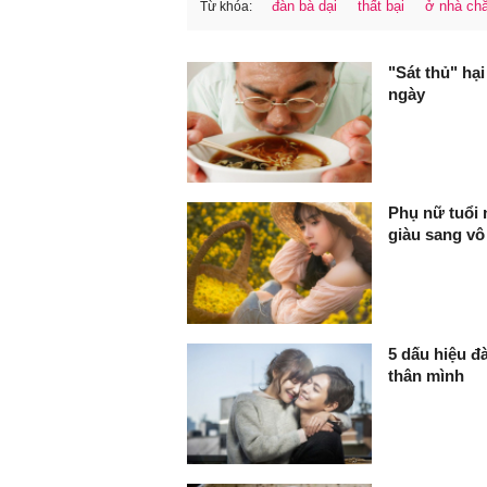
đàn bà dại
thất bại
ở nhà ch
Từ khóa:
FaceBook
"Sát thủ" hạ
ngày
Phụ nữ tuổi n
giàu sang vô
5 dấu hiệu đ
thân mình