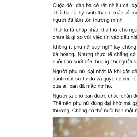
Cuộc đời đàn bà có rất nhiều cái d
Thứ hai là hy sinh thanh xuân vì 
người đã làm tổn thương mình.
Thứ tư là chấp nhận tha thứ cho ng
chưa là gì so với việc tin vào câu nó
Không ít phụ nữ suy nghĩ lấy chồng
bà hoàng. Nhưng thực tế chẳng có 
nuôi bạn suốt đời, huống chi người đ
Người phụ nữ dại nhất là khi gật đầ
đánh mất sự tự do và quyền được lên
của ai, bạn đã mắc nợ họ.
Người ta cho bạn được chắc chắn đến
Thế nên phụ nữ đừng dại khờ mà gậ
thương. Chồng có thể nuôi bạn một n