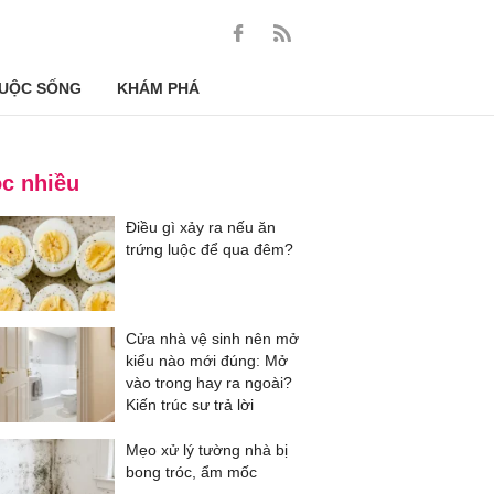
UỘC SỐNG
KHÁM PHÁ
c nhiều
Điều gì xảy ra nếu ăn
trứng luộc để qua đêm?
Cửa nhà vệ sinh nên mở
kiểu nào mới đúng: Mở
vào trong hay ra ngoài?
Kiến trúc sư trả lời
Mẹo xử lý tường nhà bị
bong tróc, ẩm mốc