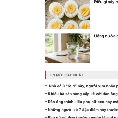
Điều gì xảy 
Uống nước gì
TIN MỚI CẬP NHẬT
Nhà có 3 "rò rỉ" này, người xưa nhắc 
5 kiểu bà sẵn sàng cặp kè với đàn ông
Đàn ông thích kiểu phụ nữ béo hay m
Những người có 7 đặc điểm này thườn
Phụ nữ cô đơn thường muốn làm gì nh