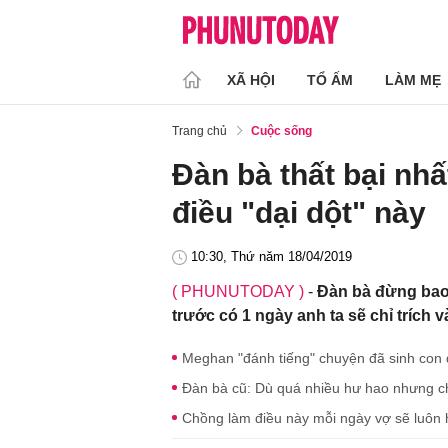
XÃ HỘI
TỔ ẤM
LÀM MẸ
Trang chủ
Cuộc sống
Đàn bà thất bại nhấ
điều "dại dột" này
10:30, Thứ năm 18/04/2019
( PHUNUTODAY )
-
Đàn bà đừng bao g
trước có 1 ngày anh ta sẽ chỉ trích v
Meghan "đánh tiếng" chuyện đã sinh con đ
Đàn bà cũ: Dù quá nhiều hư hao nhưng c
Chồng làm điều này mỗi ngày vợ sẽ luôn 