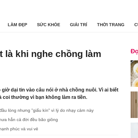
LÀM ĐẸP
SỨC KHỎE
GIẢI TRÍ
THỜI TRANG
C
Đọ
t là khi nghe chồng làm
iờ dại tin vào câu nói ở nhà chồng nuôi. Vì ai biết
à coi thường vì bạn không làm ra tiền.
ầu lòng nhưng "giấu kín" vì lý do nhạy cảm này
hưa hẳn cả đời đều bão giông
hạnh phúc và vui vẻ