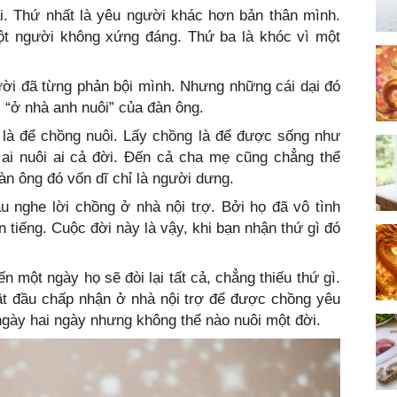
ại. Thứ nhất là yêu người khác hơn bản thân mình.
một người không xứng đáng. Thứ ba là khóc vì một
ười đã từng phản bội mình. Nhưng những cái dại đó
i “ở nhà anh nuôi” của đàn ông.
 là để chồng nuôi. Lấy chồng là để được sống như
ai nuôi ai cả đời. Đến cả cha mẹ cũng chẳng thể
àn ông đó vốn dĩ chỉ là người dưng.
u nghe lời chồng ở nhà nội trợ. Bởi họ đã vô tình
 tiếng. Cuộc đời này là vậy, khi bạn nhận thứ gì đó
 một ngày họ sẽ đòi lại tất cả, chẳng thiếu thứ gì.
t đầu chấp nhận ở nhà nội trợ để được chồng yêu
gày hai ngày nhưng không thể nào nuôi một đời.