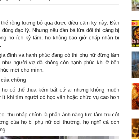
 thể rộng lượng bỏ qua được điều cấm kỵ này. Đàn
 đúng đạo lý. Nhưng nếu đàn bà lừa dối thì càng bị
 ông họ ích kỷ lắm, họ không bao giờ chấp nhận bị
.
ia đình và hạnh phúc đang có thì phụ nữ đừng làm
ếu như người vợ đã không còn hạnh phúc khi ở bên
 phúc mới cho mình.
 của chồng
, họ có thể thua kém bất cứ ai nhưng không muốn
ợ ít khi tìm người có học vấn hoặc chức vụ cao hơn
oi thu nhập chính là phản ánh năng lực làm trụ cột
ơng của họ bị phụ nữ coi thường, họ nghĩ cả con
ng.