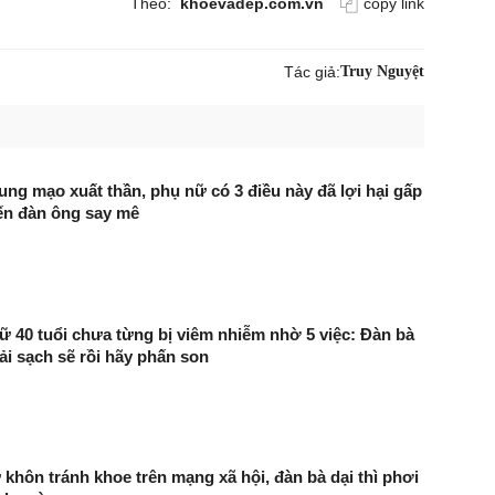
Theo:
khoevadep.com.vn
copy link
Tác giả:
Truy Nguyệt
ng mạo xuất thần, phụ nữ có 3 điều này đã lợi hại gấp
iến đàn ông say mê
 40 tuổi chưa từng bị viêm nhiễm nhờ 5 việc: Đàn bà
ải sạch sẽ rồi hãy phấn son
 khôn tránh khoe trên mạng xã hội, đàn bà dại thì phơi