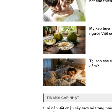
hết cho thiê
Mỹ xếp bưởi 
người Việt c
Tại sao các 
đêm?
TIN MỚI CẬP NHẬT
Có nên đặt chậu cây lưỡi hổ trong phò