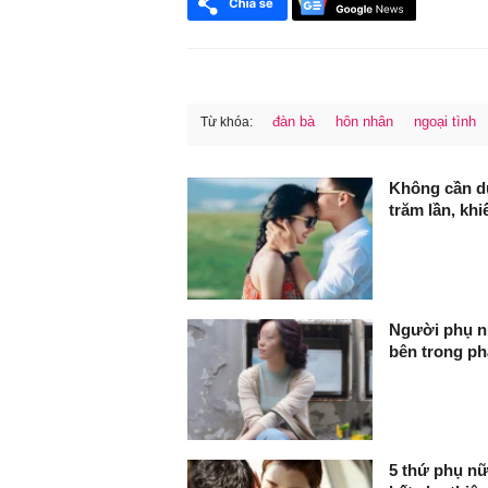
đàn bà
hôn nhân
ngoại tình
Từ khóa:
FaceBook
Không cần du
trăm lần, kh
Người phụ nữ
bên trong ph
5 thứ phụ nữ