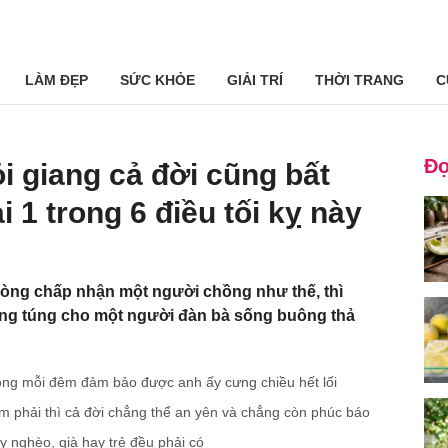
LÀM ĐẸP
SỨC KHỎE
GIẢI TRÍ
THỜI TRANG
C
Đọ
i giang cả đời cũng bất
1 trong 6 điều tối kỵ này
òng chấp nhận một người chồng như thế, thì
ng túng cho một người đàn bà sống buông thả
hồng mỗi đêm đảm bảo được anh ấy cưng chiều hết lối
ạm phải thì cả đời chẳng thể an yên và chẳng còn phúc báo
y nghèo, già hay trẻ đều phải có