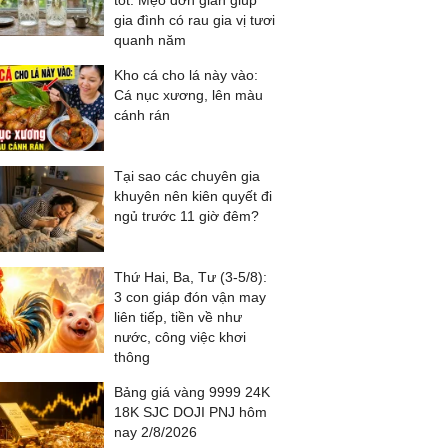
tốt: Mẹo đơn giản giúp
gia đình có rau gia vị tươi
quanh năm
Kho cá cho lá này vào:
Cá nục xương, lên màu
cánh rán
Tại sao các chuyên gia
khuyên nên kiên quyết đi
ngủ trước 11 giờ đêm?
Thứ Hai, Ba, Tư (3-5/8):
3 con giáp đón vận may
liên tiếp, tiền về như
nước, công việc khơi
thông
Bảng giá vàng 9999 24K
18K SJC DOJI PNJ hôm
nay 2/8/2026