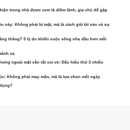
hiện trong nhà được xem là điềm lành, gia chủ dễ gặp
u này: Không phải bí mật, mà là cách giữ tài sản và sự
 căng thẳng? 5 lý do khiến cuộc sống nhẹ đầu hơn mỗi
ránh xa
ưng ngoài mặt vẫn rất vui vẻ: Dấu hiệu thứ 3 nhiều
úc: Không phải may mắn, mà là lựa chọn mỗi ngày
i dụng?