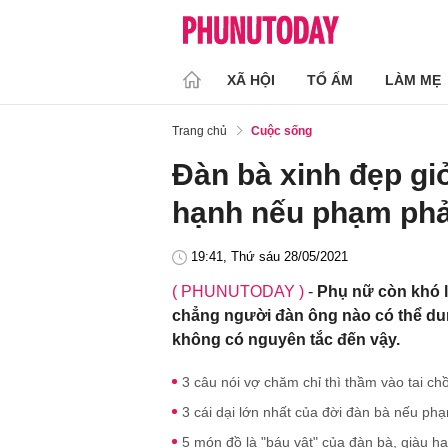
XÃ HỘI
TỔ ẤM
LÀM MẸ
Trang chủ
Cuộc sống
Đàn bà xinh đẹp giỏ
hạnh nếu phạm phải 
19:41, Thứ sáu 28/05/2021
( PHUNUTODAY )
-
Phụ nữ còn khó l
chẳng người đàn ông nào có thể du
không có nguyên tắc đến vậy.
3 câu nói vợ chăm chỉ thì thầm vào tai c
3 cái dại lớn nhất của đời đàn bà nếu ph
5 món đồ là "báu vật" của đàn bà, giàu ha