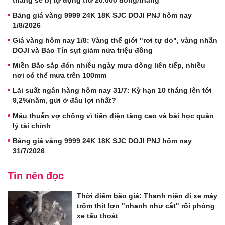
tháng sẽ bị tự động trừ 20.000 đồng/tháng
Bảng giá vàng 9999 24K 18K SJC DOJI PNJ hôm nay
1/8/2026
Giá vàng hôm nay 1/8: Vàng thế giới "rơi tự do", vàng nhẫn
DOJI và Bảo Tín sụt giảm nửa triệu đồng
Miền Bắc sắp đón nhiều ngày mưa dông liên tiếp, nhiều
nơi có thể mưa trên 100mm
Lãi suất ngân hàng hôm nay 31/7: Kỳ hạn 10 tháng lên tới
9,2%/năm, gửi ở đâu lợi nhất?
Mâu thuẫn vợ chồng vì tiền điện tăng cao và bài học quản
lý tài chính
Bảng giá vàng 9999 24K 18K SJC DOJI PNJ hôm nay
31/7/2026
Tin nên đọc
Thời điểm bão giá: Thanh niên đi xe máy
trộm thịt lợn "nhanh như cắt" rồi phóng
xe tẩu thoát