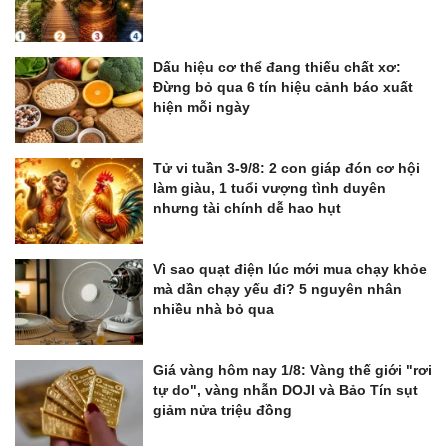
Dấu hiệu cơ thể đang thiếu chất xơ:
Đừng bỏ qua 6 tín hiệu cảnh báo xuất
hiện mỗi ngày
Tử vi tuần 3-9/8: 2 con giáp đón cơ hội
làm giàu, 1 tuổi vượng tình duyên
nhưng tài chính dễ hao hụt
Vì sao quạt điện lúc mới mua chạy khỏe
mà dần chạy yếu đi? 5 nguyên nhân
nhiều nhà bỏ qua
Giá vàng hôm nay 1/8: Vàng thế giới "rơi
tự do", vàng nhẫn DOJI và Bảo Tín sụt
giảm nửa triệu đồng