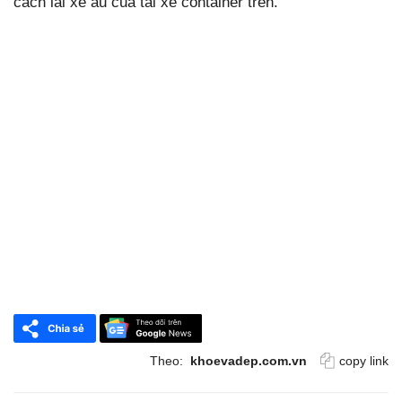
cách lái xe ẩu của tài xế container trên.
Theo:
khoevadep.com.vn
copy link