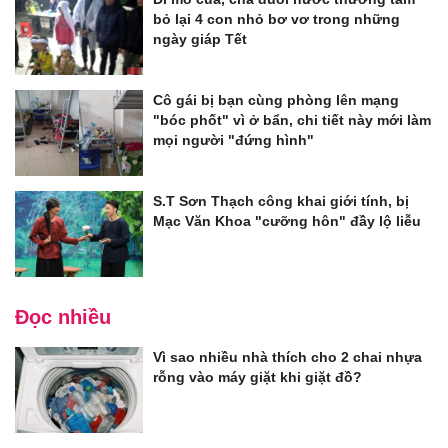
bỏ lại 4 con nhỏ bơ vơ trong những
ngày giáp Tết
Cô gái bị bạn cùng phòng lên mạng
"bóc phốt" vì ở bẩn, chi tiết này mới làm
mọi người "đứng hình"
S.T Sơn Thạch công khai giới tính, bị
Mạc Văn Khoa "cưỡng hôn" đầy lộ liễu
Đọc nhiều
Vì sao nhiều nhà thích cho 2 chai nhựa
rỗng vào máy giặt khi giặt đồ?