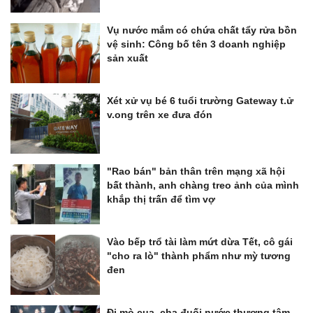
Vụ nước mắm có chứa chất tẩy rửa bồn
vệ sinh: Công bố tên 3 doanh nghiệp
sản xuất
Xét xử vụ bé 6 tuổi trường Gateway t.ử
v.ong trên xe đưa đón
"Rao bán" bản thân trên mạng xã hội
bất thành, anh chàng treo ảnh của mình
khắp thị trấn để tìm vợ
Vào bếp trổ tài làm mứt dừa Tết, cô gái
"cho ra lò" thành phẩm như mỳ tương
đen
Đi mò cua, cha đuối nước thương tâm