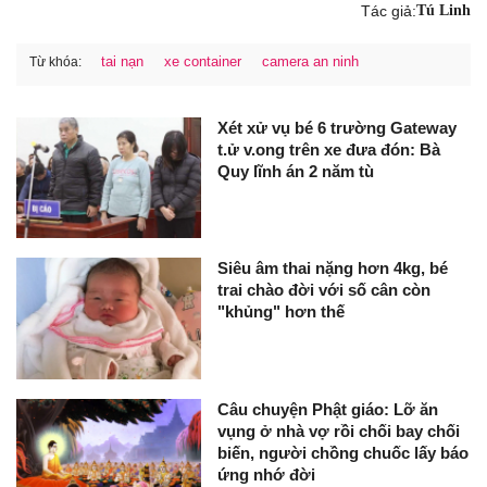
Tác giả:
Tú Linh
tai nạn
xe container
camera an ninh
Từ khóa:
Xét xử vụ bé 6 trường Gateway
t.ử v.ong trên xe đưa đón: Bà
Quy lĩnh án 2 năm tù
Siêu âm thai nặng hơn 4kg, bé
trai chào đời với số cân còn
"khủng" hơn thế
Câu chuyện Phật giáo: Lỡ ăn
vụng ở nhà vợ rồi chối bay chối
biến, người chồng chuốc lấy báo
ứng nhớ đời