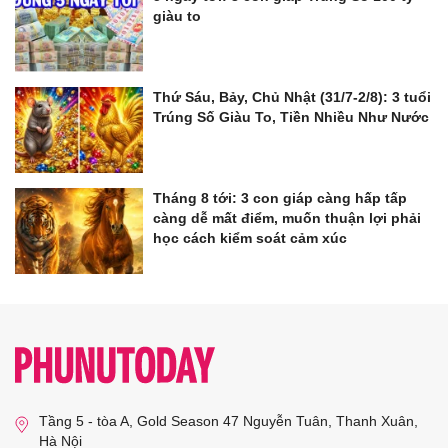
giàu to
Thứ Sáu, Bảy, Chủ Nhật (31/7-2/8): 3 tuổi
Trúng Số Giàu To, Tiền Nhiều Như Nước
Tháng 8 tới: 3 con giáp càng hấp tấp
càng dễ mất điểm, muốn thuận lợi phải
học cách kiểm soát cảm xúc
Tầng 5 - tòa A, Gold Season 47 Nguyễn Tuân, Thanh Xuân,
Hà Nội