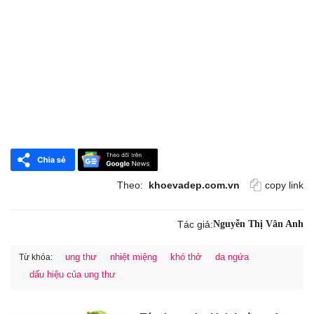
Theo:
khoevadep.com.vn
copy link
Tác giả:
Nguyễn Thị Vân Anh
ung thư
nhiệt miệng
khó thở
da ngứa
Từ khóa:
dấu hiệu của ung thư