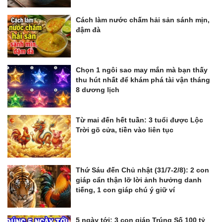
Cách làm nước chấm hải sản sánh mịn,
đậm đà
Chọn 1 ngôi sao may mắn mà bạn thấy
thu hút nhất để khám phá tài vận tháng
8 dương lịch
Từ mai đến hết tuần: 3 tuổi được Lộc
Trời gõ cửa, tiền vào liên tục
Thứ Sáu đến Chủ nhật (31/7-2/8): 2 con
giáp cẩn thận lỡ lời ảnh hưởng danh
tiếng, 1 con giáp chú ý giữ ví
5 ngày tới: 3 con giáp Trúng Số 100 tỷ