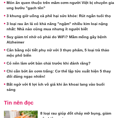
Món ăn quen thuộc trên mâm cơm người Việt bị chuyên gia
ung bướu "gạch tên"
3 khung giờ uống cà phê hại sức khỏe: Rút ngắn tuổi thọ
3 loại rau ăn lá có khả năng "ngậm" nhiều kim loại nặng
nhất: Nhà nào cũng mua nhưng ít người biết
Suy giảm trí nhớ có phải do WiFi? Mầm mống gây bệnh
Alzheimer
Cân bằng nội tiết phụ nữ với 3 thực phẩm, 5 loại trà thảo
mộc phổ biến
Có nên làm ướt bàn chải trước khi đánh răng?
Chỉ cần bớt ăn cơm trắng: Cơ thể lập tức xuất hiện 5 thay
đổi đáng ngạc nhiên!
Bất ngờ với 6 lợi ích vô giá khi ăn khoai lang vào buổi
sáng
Tin nên đọc
8 loại rau giúp đốt cháy mỡ bụng, giảm