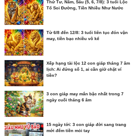
Thứ Tư, Năm, Sáu (5, 6, 7/8): 3 tuổi Lộc
Tổ Soi Đường, Tiền Nhiều Như Nước
Từ 6/8 đến 12/8: 3 tuổi liên tục đón vận
may, tiền bạc nhiều vô kể
Xếp hạng tài lộc 12 con giáp tháng 7 âm
lịch: Ai đứng số 1, ai cần giữ chặt ví
tiền?
3 con giáp may mắn bậc nhất trong 7
ngày cuối tháng 6 âm
15 ngày tới: 3 con giáp đời sang trang
mới đếm tiền mỏi tay