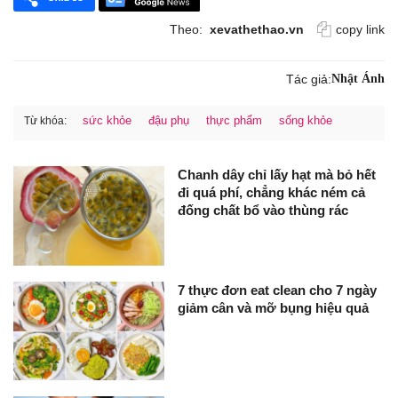
Theo:
xevathethao.vn
copy link
Tác giả:
Nhật Ánh
sức khỏe
đậu phụ
thực phẩm
sống khỏe
Từ khóa:
Chanh dây chỉ lấy hạt mà bỏ hết
đi quá phí, chẳng khác ném cả
đống chất bổ vào thùng rác
7 thực đơn eat clean cho 7 ngày
giảm cân và mỡ bụng hiệu quả