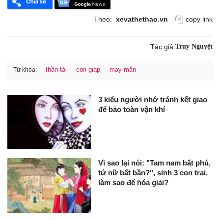
Theo:
xevathethao.vn
copy link
Tác giả:
Truy Nguyệt
thần tài
con giáp
may mắn
Từ khóa:
3 kiểu người nhớ tránh kết giao
để bảo toàn vận khí
Vì sao lại nói: "Tam nam bất phú,
tứ nữ bất bần?", sinh 3 con trai,
làm sao để hóa giải?