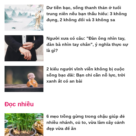
Dư tiền bạc, sống thanh thản ở tuổi
trung niên nếu bạn thấu hiểu: 3 không
đụng, 2 không đổi và 3 không sa
Người xưa có câu: "Đàn ông nhìn tay,
đàn bà nhìn tay chân", ý nghĩa thực sự
là gì?
2 kiểu người vĩnh viễn không bị cuộc
sống bạc đãi: Bạn chỉ cần nỗ lực, trời
xanh ắt có an bài
Đọc nhiều
6 mẹo trồng gừng trong chậu giúp đẻ
nhiều nhánh, củ to, vừa làm cây cảnh
đẹp vừa để ăn