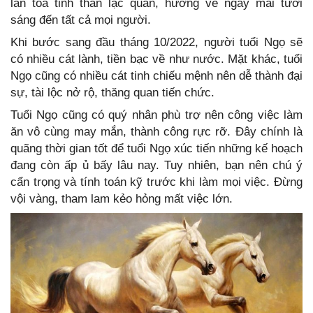
lan tỏa tinh thần lạc quan, hướng về ngày mai tươi
sáng đến tất cả mọi người.
Khi bước sang đầu tháng 10/2022, người tuổi Ngọ sẽ
có nhiều cát lành, tiền bạc về như nước. Mặt khác, tuổi
Ngọ cũng có nhiều cát tinh chiếu mệnh nên dễ thành đại
sự, tài lộc nở rộ, thăng quan tiến chức.
Tuổi Ngọ cũng có quý nhân phù trợ nên công việc làm
ăn vô cùng may mắn, thành công rực rỡ. Đây chính là
quãng thời gian tốt để tuổi Ngọ xúc tiến những kế hoạch
đang còn ấp ủ bấy lâu nay. Tuy nhiên, bạn nên chú ý
cẩn trọng và tính toán kỹ trước khi làm mọi việc. Đừng
vội vàng, tham lam kẻo hỏng mất việc lớn.