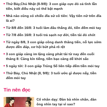
Thứ Bảy,Chủ Nhật (8-9/8): 3 con giáp cực đỏ cả tình lẫn
tiền, biết điều này có thể bật mạnh
Nhà nào cũng có chiếc đĩa sứ cô tiên: Vậy tiên nữ trên đĩa
là ai?
Từ 8/8 đến 16/8: 3 tuổi làm đâu thắng đó, tiền đếm mỏi tay
Từ 7/8 đến 16/8: 3 tuổi trả sạch nợ đời, tiền tài đỏ chót
Từ ngày 8/8, 3 con giáp công danh thăng tiến, nỗ lực sớm
được đền đáp, cơ hội bứt phá rõ rệt
3 con giáp càng im lặng càng phát tài từ nay đến cuối
tháng 8: Càng kín tiếng, tiền bạc càng dễ khởi sắc
5 ngày tới: 3 con giáp Trúng Số liên tiếp đếm tiền mỏi tay
Thứ Bảy, Chủ Nhật (8, 9/8): 3 tuổi ước gì được nấy, tiền
đếm mỏi tay
Tin nên đọc
Cổ nhân dạy: Đàn bà nhìn chân, đàn
ông nhìn tay tại vì sao?