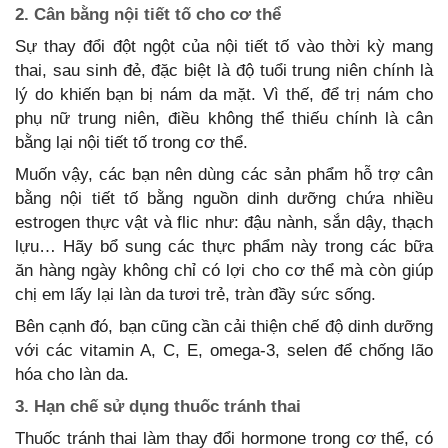
2. Cân bằng nội tiết tố cho cơ thể
Sự thay đổi đột ngột của nội tiết tố vào thời kỳ mang
thai, sau sinh đẻ, đặc biệt là độ tuổi trung niên chính là
lý do khiến bạn bị nám da mặt. Vì thế, để trị nám cho
phụ nữ trung niên, điều không thể thiếu chính là cân
bằng lại nội tiết tố trong cơ thể.
Muốn vậy, các bạn nên dùng các sản phẩm hỗ trợ cân
bằng nội tiết tố bằng nguồn dinh dưỡng chứa nhiều
estrogen thực vật và flic như: đậu nành, sắn dậy, thạch
lựu… Hãy bổ sung các thực phẩm này trong các bữa
ăn hàng ngày không chỉ có lợi cho cơ thể mà còn giúp
chị em lấy lại làn da tươi trẻ, tràn đầy sức sống.
Bên cạnh đó, bạn cũng cần cải thiện chế độ dinh dưỡng
với các vitamin A, C, E, omega-3, selen để chống lão
hóa cho làn da.
3. Hạn chế sử dụng thuốc tránh thai
Thuốc tránh thai làm thay đổi hormone trong cơ thể, có