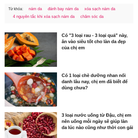
nám da
đánh bay nám da
xóa sạch nám da
Từ khóa:
4 nguyên tắc khi xóa sạch nám da
chăm sóc da
Có "3 loại rau - 3 loại quả" này,
ăn vào siêu tốt cho làn da đẹp
của chị em
Có 1 loại chè dưỡng nhan nổi
danh lâu nay, chị em đã biết để
dùng chưa?
3 loại nước uống từ Đậu, chị em
nên uống mỗi ngày sẽ giúp làn
da lúc nào cũng như thời con gái