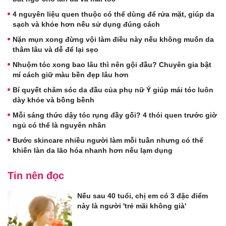
4 nguyên liệu quen thuộc có thể dùng để rửa mặt, giúp da
sạch và khỏe hơn nếu sử dụng đúng cách
Nặn mụn xong đừng vội làm điều này nếu không muốn da
thâm lâu và dễ để lại sẹo
Nhuộm tóc xong bao lâu thì nên gội đầu? Chuyên gia bật
mí cách giữ màu bền đẹp lâu hơn
Bí quyết chăm sóc da đầu của phụ nữ Ý giúp mái tóc luôn
dày khỏe và bồng bềnh
Mỗi sáng thức dậy tóc rụng đầy gối? 4 thói quen trước giờ
ngủ có thể là nguyên nhân
Bước skincare nhiều người làm mỗi tuần nhưng có thể
khiến làn da lão hóa nhanh hơn nếu lạm dụng
Tin nên đọc
Nếu sau 40 tuổi, chị em có 3 đặc điểm
này là người 'trẻ mãi không già'