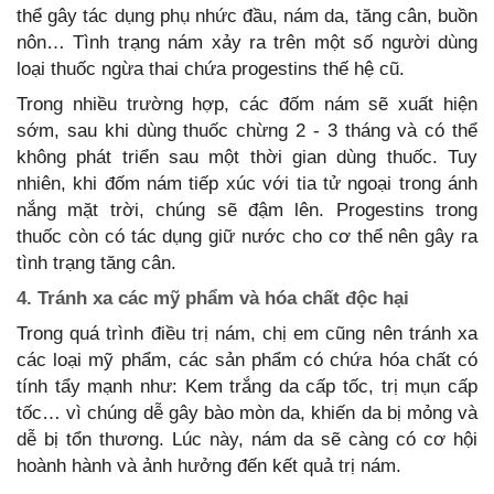
thể gây tác dụng phụ nhức đầu, nám da, tăng cân, buồn
nôn… Tình trạng nám xảy ra trên một số người dùng
loại thuốc ngừa thai chứa progestins thế hệ cũ.
Trong nhiều trường hợp, các đốm nám sẽ xuất hiện
sớm, sau khi dùng thuốc chừng 2 - 3 tháng và có thể
không phát triển sau một thời gian dùng thuốc. Tuy
nhiên, khi đốm nám tiếp xúc với tia tử ngoại trong ánh
nắng mặt trời, chúng sẽ đậm lên. Progestins trong
thuốc còn có tác dụng giữ nước cho cơ thể nên gây ra
tình trạng tăng cân.
4. Tránh xa các mỹ phẩm và hóa chất độc hại
Trong quá trình điều trị nám, chị em cũng nên tránh xa
các loại mỹ phẩm, các sản phẩm có chứa hóa chất có
tính tẩy mạnh như: Kem trắng da cấp tốc, trị mụn cấp
tốc… vì chúng dễ gây bào mòn da, khiến da bị mỏng và
dễ bị tổn thương. Lúc này, nám da sẽ càng có cơ hội
hoành hành và ảnh hưởng đến kết quả trị nám.