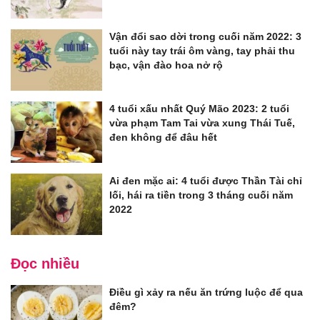
Vận đổi sao dời trong cuối năm 2022: 3
tuổi này tay trái ôm vàng, tay phải thu
bạc, vận đào hoa nở rộ
4 tuổi xấu nhất Quý Mão 2023: 2 tuổi
vừa phạm Tam Tai vừa xung Thái Tuế,
đen không để đâu hết
Ai đen mặc ai: 4 tuổi được Thần Tài chỉ
lối, hái ra tiền trong 3 tháng cuối năm
2022
Đọc nhiều
Điều gì xảy ra nếu ăn trứng luộc để qua
đêm?