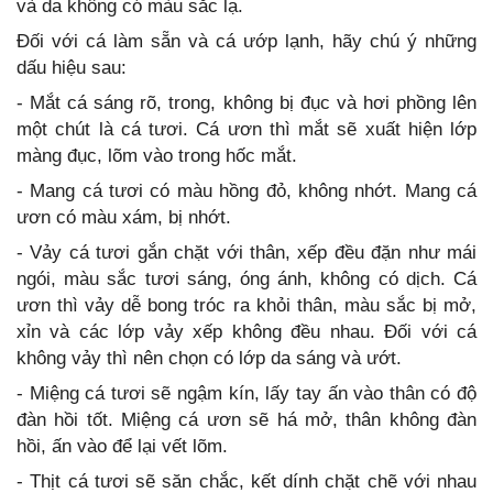
và da không có màu sắc lạ.
Đối với cá làm sẵn và cá ướp lạnh, hãy chú ý những
dấu hiệu sau:
- Mắt cá sáng rõ, trong, không bị đục và hơi phồng lên
một chút là cá tươi. Cá ươn thì mắt sẽ xuất hiện lớp
màng đục, lõm vào trong hốc mắt.
- Mang cá tươi có màu hồng đỏ, không nhớt. Mang cá
ươn có màu xám, bị nhớt.
- Vảy cá tươi gắn chặt với thân, xếp đều đặn như mái
ngói, màu sắc tươi sáng, óng ánh, không có dịch. Cá
ươn thì vảy dễ bong tróc ra khỏi thân, màu sắc bị mở,
xỉn và các lớp vảy xếp không đều nhau. Đối với cá
không vảy thì nên chọn có lớp da sáng và ướt.
- Miệng cá tươi sẽ ngậm kín, lấy tay ấn vào thân có độ
đàn hồi tốt. Miệng cá ươn sẽ há mở, thân không đàn
hồi, ấn vào để lại vết lõm.
- Thịt cá tươi sẽ săn chắc, kết dính chặt chẽ với nhau