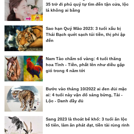
35 trở đi phú quý tự tìm đến tận cửa, lộc
lá không ai bằng
Sao hạn Quý Mão 2023: 3 tuổi xấu bị
Thái Bạch quét sạch túi tiền, thị phi ập
đến
Nam Tào chấm sổ vàng: 4 tuổi thăng
hoa Tình - Tiền, phất lên như diều gặp
gió trong 4 năm tới
Bước vào tháng 10/2022 ai đen đủi mặc
ai: 4 tuổi này vận đổ sáng bừng, Tài -
Lộc - Danh đầy đủ
Sang 2023 là thoát bể khổ: 3 tuổi ăn lộc
tổ tiên, làm ăn phát đạt, tiền tài rủng rỉnh