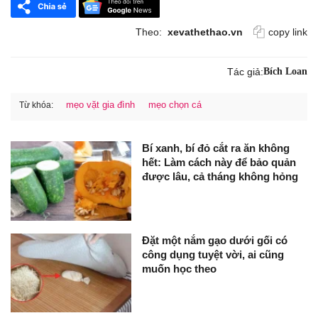
Theo:
xevathethao.vn
copy link
Tác giả:
Bích Loan
mẹo vặt gia đình
mẹo chọn cá
Từ khóa:
Bí xanh, bí đỏ cắt ra ăn không
hết: Làm cách này để bảo quản
được lâu, cả tháng không hỏng
Đặt một nắm gạo dưới gối có
công dụng tuyệt vời, ai cũng
muốn học theo