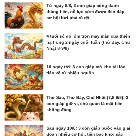
Từ ngày 8/8, 3 con giáp công danh
thăng tiến, nỗ lực sớm được đền đáp,
cơ hội bứt phá rõ rệt
4 tuổi số đỏ, ôm trọn may mắn của thiên
hạ trong 2 ngày cuối tuần (thứ Bảy, Chủ
Nhật 8-9/8)
10 ngày tới: 3 con giáp mở kho tài lộc,
tiền về từ nhiều nguồn
Thứ Sáu, Thứ Bảy, Chủ Nhật (7,8,9/8): 3
con giáp giữ ví, chủ quan là mất tiền
không đáng
Sau ngày 10/8: 3 con giáp bước vào giai
đoạn nhiều cơ hội, tiền bạc khởi sắc