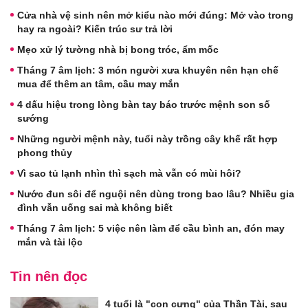
Cửa nhà vệ sinh nên mở kiểu nào mới đúng: Mở vào trong
hay ra ngoài? Kiến trúc sư trả lời
Mẹo xử lý tường nhà bị bong tróc, ẩm mốc
Tháng 7 âm lịch: 3 món người xưa khuyên nên hạn chế
mua để thêm an tâm, cầu may mắn
4 dấu hiệu trong lòng bàn tay báo trước mệnh son số
sướng
Những người mệnh này, tuổi này trồng cây khế rất hợp
phong thủy
Vì sao tủ lạnh nhìn thì sạch mà vẫn có mùi hôi?
Nước đun sôi để nguội nên dùng trong bao lâu? Nhiều gia
đình vẫn uống sai mà không biết
Tháng 7 âm lịch: 5 việc nên làm để cầu bình an, đón may
mắn và tài lộc
Tin nên đọc
4 tuổi là "con cưng" của Thần Tài, sau