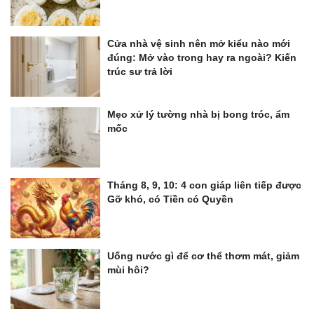
Cửa nhà vệ sinh nên mở kiểu nào mới
đúng: Mở vào trong hay ra ngoài? Kiến
trúc sư trả lời
Mẹo xử lý tường nhà bị bong tróc, ẩm
mốc
Tháng 8, 9, 10: 4 con giáp liên tiếp được
Gỡ khó, có Tiền có Quyền
Uống nước gì để cơ thể thơm mát, giảm
mùi hôi?