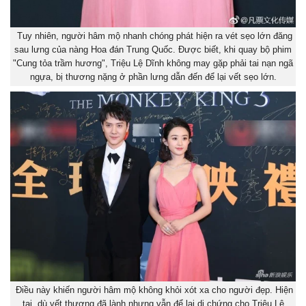
Tuy nhiên, người hâm mộ nhanh chóng phát hiện ra vét sẹo lớn đăng
sau lưng của nàng Hoa đán Trung Quốc. Được biết, khi quay bộ phim
"Cung tỏa trầm hương", Triệu Lệ Dĩnh không may gặp phải tai nạn ngã
ngựa, bị thương nặng ở phần lưng dẫn đến để lại vết sẹo lớn.
Điều này khiến người hâm mộ không khỏi xót xa cho người đẹp. Hiện
tại, dù vết thương đã lành nhưng vẫn để lại di chứng cho Triệu Lệ