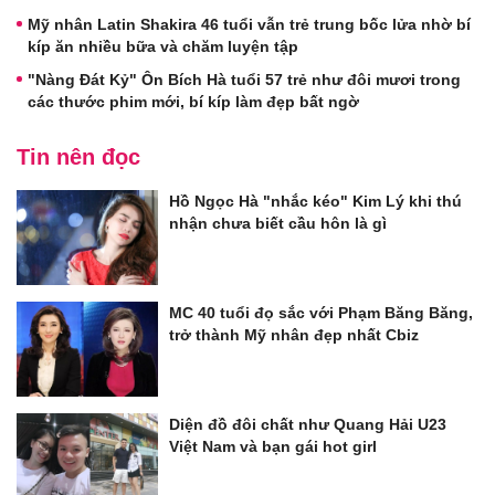
Mỹ nhân Latin Shakira 46 tuổi vẫn trẻ trung bốc lửa nhờ bí
kíp ăn nhiều bữa và chăm luyện tập
"Nàng Đát Kỷ" Ôn Bích Hà tuổi 57 trẻ như đôi mươi trong
các thước phim mới, bí kíp làm đẹp bất ngờ
Tin nên đọc
Hồ Ngọc Hà "nhắc kéo" Kim Lý khi thú
nhận chưa biết cầu hôn là gì
MC 40 tuổi đọ sắc với Phạm Băng Băng,
trở thành Mỹ nhân đẹp nhất Cbiz
Diện đồ đôi chất như Quang Hải U23
Việt Nam và bạn gái hot girl