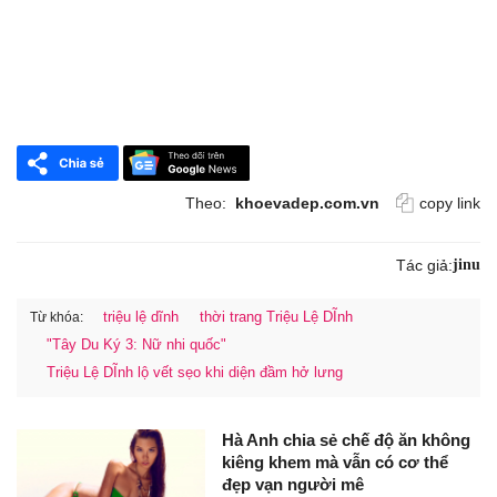
Theo:
khoevadep.com.vn
copy link
Tác giả:
jinu
triệu lệ dĩnh
thời trang Triệu Lệ DĨnh
Từ khóa:
"Tây Du Ký 3: Nữ nhi quốc"
Triệu Lệ DĨnh lộ vết sẹo khi diện đầm hở lưng
Hà Anh chia sẻ chế độ ăn không
kiêng khem mà vẫn có cơ thể
đẹp vạn người mê