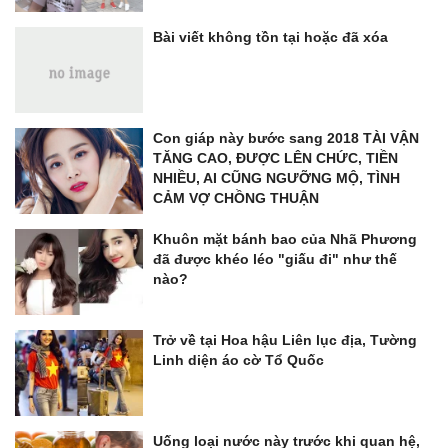
Bài viết không tồn tại hoặc đã xóa
Con giáp này bước sang 2018 TÀI VẬN
TĂNG CAO, ĐƯỢC LÊN CHỨC, TIỀN
NHIỀU, AI CŨNG NGƯỠNG MỘ, TÌNH
CẢM VỢ CHỒNG THUẬN
Khuôn mặt bánh bao của Nhã Phương
đã được khéo léo "giấu đi" như thế
nào?
Trở về tại Hoa hậu Liên lục địa, Tường
Linh diện áo cờ Tổ Quốc
Uống loại nước này trước khi quan hệ,