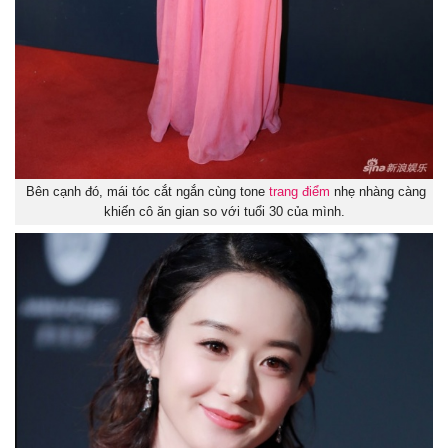
Bên cạnh đó, mái tóc cắt ngắn cùng tone
trang điểm
nhẹ nhàng càng
khiến cô ăn gian so với tuổi 30 của mình.