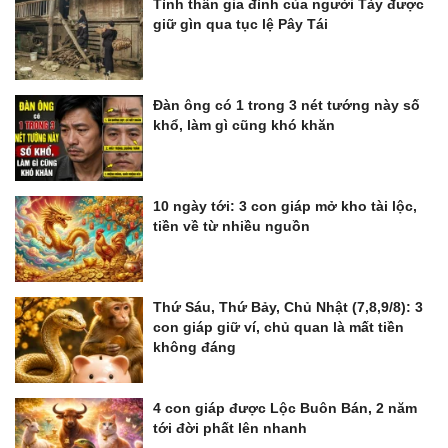
Tình thân gia đình của người Tày được
giữ gìn qua tục lệ Pây Tái
Đàn ông có 1 trong 3 nét tướng này số
khổ, làm gì cũng khó khăn
10 ngày tới: 3 con giáp mở kho tài lộc,
tiền về từ nhiều nguồn
Thứ Sáu, Thứ Bảy, Chủ Nhật (7,8,9/8): 3
con giáp giữ ví, chủ quan là mất tiền
không đáng
4 con giáp được Lộc Buôn Bán, 2 năm
tới đời phất lên nhanh