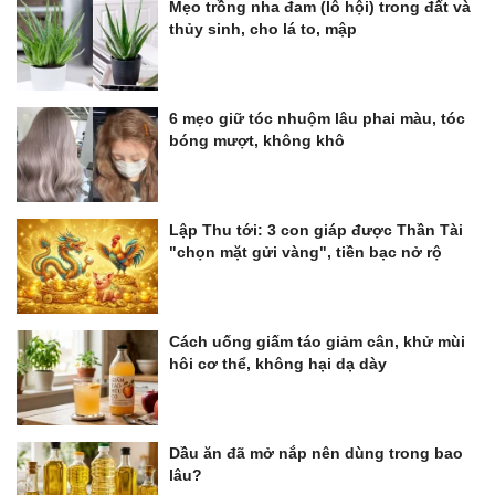
Mẹo trồng nha đam (lô hội) trong đất và
thủy sinh, cho lá to, mập
6 mẹo giữ tóc nhuộm lâu phai màu, tóc
bóng mượt, không khô
Lập Thu tới: 3 con giáp được Thần Tài
"chọn mặt gửi vàng", tiền bạc nở rộ
Cách uống giấm táo giảm cân, khử mùi
hôi cơ thể, không hại dạ dày
Dầu ăn đã mở nắp nên dùng trong bao
lâu?