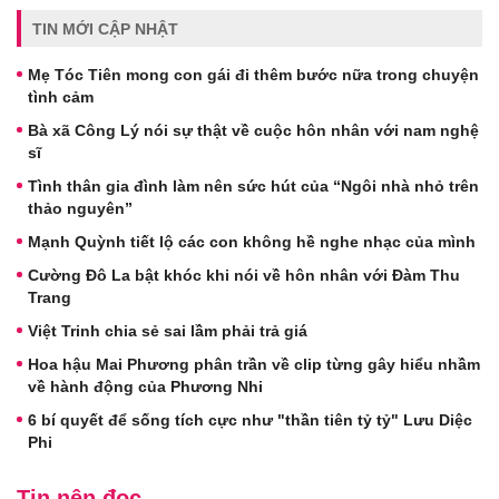
TIN MỚI CẬP NHẬT
Mẹ Tóc Tiên mong con gái đi thêm bước nữa trong chuyện
tình cảm
Bà xã Công Lý nói sự thật về cuộc hôn nhân với nam nghệ
sĩ
Tình thân gia đình làm nên sức hút của “Ngôi nhà nhỏ trên
thảo nguyên”
Mạnh Quỳnh tiết lộ các con không hề nghe nhạc của mình
Cường Đô La bật khóc khi nói về hôn nhân với Đàm Thu
Trang
Việt Trinh chia sẻ sai lầm phải trả giá
Hoa hậu Mai Phương phân trần về clip từng gây hiểu nhầm
về hành động của Phương Nhi
6 bí quyết để sống tích cực như "thần tiên tỷ tỷ" Lưu Diệc
Phi
Tin nên đọc