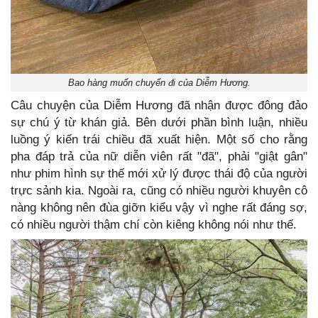
Bao hàng muốn chuyển đi của Diễm Hương.
Câu chuyện của Diễm Hương đã nhận được đông đảo
sự chú ý từ khán giả. Bên dưới phần bình luận, nhiều
luồng ý kiến trái chiều đã xuất hiện. Một số cho rằng
pha đáp trả của nữ diễn viên rất "đã", phải "giật gân"
như phim hình sự thế mới xử lý được thái độ của người
trực sảnh kia. Ngoài ra, cũng có nhiều người khuyên cô
nàng không nên đùa giỡn kiểu vậy vì nghe rất đáng sợ,
có nhiều người thậm chí còn kiêng không nói như thế.