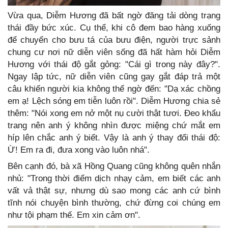
Vừa qua, Diễm Hương đã bất ngờ đăng tải dòng trạng
thái đầy bức xúc. Cụ thể, khi cô đem bao hàng xuống
để chuyển cho bưu tá của bưu điện, người trực sảnh
chung cư nơi nữ diễn viên sống đã hất hàm hỏi Diễm
Hương với thái độ gắt gỏng: "Cái gì trong này đây?".
Ngay lập tức, nữ diễn viên cũng gay gắt đáp trả một
câu khiến người kia không thể ngờ đến: "Dạ xác chồng
em ạ! Lệch sóng em tiễn luôn rồi". Diễm Hương chia sẻ
thêm: "Nói xong em nở một nụ cười thật tươi. Đeo khẩu
trang nên anh ý không nhìn được miệng chứ mắt em
híp lên chắc anh ý biết. Vậy là anh ý thay đổi thái độ:
Ừ! Em ra đi, đưa xong vào luôn nhá".
Bên cạnh đó, bà xã Hồng Quang cũng không quên nhắn
nhủ: "Trong thời điểm dịch nhạy cảm, em biết các anh
vất vả thật sự, nhưng dù sao mong các anh cứ bình
tĩnh nói chuyện bình thường, chứ đừng coi chúng em
như tội phạm thế. Em xin cảm ơn".