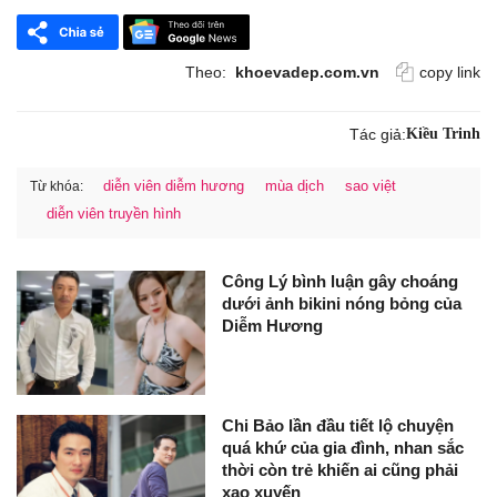
Theo:
khoevadep.com.vn
copy link
Tác giả:
Kiều Trinh
diễn viên diễm hương
mùa dịch
sao việt
Từ khóa:
diễn viên truyền hình
Công Lý bình luận gây choáng
dưới ảnh bikini nóng bỏng của
Diễm Hương
Chi Bảo lần đầu tiết lộ chuyện
quá khứ của gia đình, nhan sắc
thời còn trẻ khiến ai cũng phải
xao xuyến