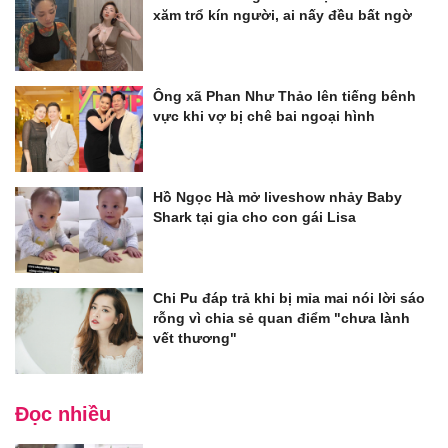
xăm trổ kín người, ai nấy đều bất ngờ
Ông xã Phan Như Thảo lên tiếng bênh
vực khi vợ bị chê bai ngoại hình
Hồ Ngọc Hà mở liveshow nhảy Baby
Shark tại gia cho con gái Lisa
Chi Pu đáp trả khi bị mỉa mai nói lời sáo
rỗng vì chia sẻ quan điểm "chưa lành
vết thương"
Đọc nhiều