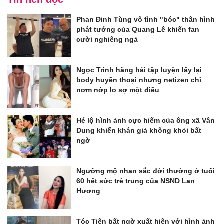
Phan Đinh Tùng vô tình "bóc" thân hình
phát tướng của Quang Lê khiến fan
cười nghiêng ngả
Ngọc Trinh hăng hái tập luyện lấy lại
body huyền thoại nhưng netizen chỉ
nơm nớp lo sợ một điều
Hé lộ hình ảnh cực hiếm của ông xã Vân
Dung khiến khán giả không khỏi bất
ngờ
Ngưỡng mộ nhan sắc đời thường ở tuổi
60 hết sức trẻ trung của NSND Lan
Hương
Tóc Tiên bất ngờ xuất hiện với hình ảnh